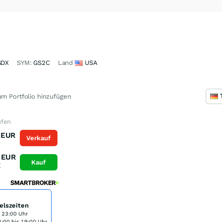
GDX
SYM:
GS2C
Land
USA
m Portfolio hinzufügen
ufen
EUR
Verkauf
K
EUR
Kauf
K
elszeiten
s 23:00 Uhr
:00 bis 19:00 Uhr