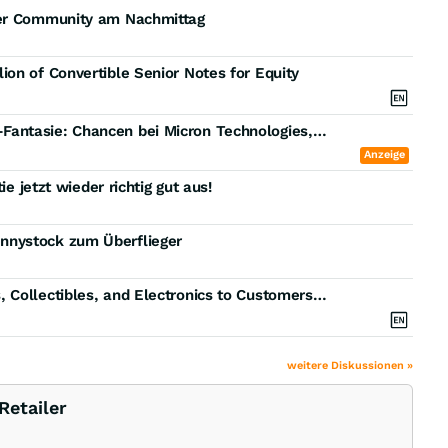
der Community am Nachmittag
on of Convertible Senior Notes for Equity
Chip-Tech-Dominanz, eBay-Schlacht und Drohnen-Fantasie: Chancen bei Micron Technologies, Microsoft, GameStop und Volatus Aerospace!
Anzeige
e jetzt wieder richtig gut aus!
nnystock zum Überflieger
GameStop Joins Uber Eats to Deliver Video Games, Collectibles, and Electronics to Customers Nationwide
weitere Diskussionen »
etailer