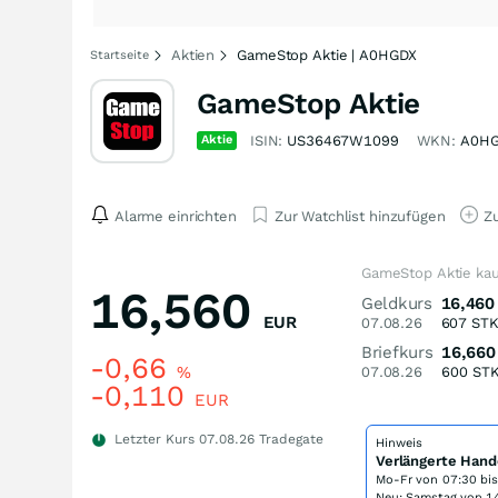
Aktien
GameStop Aktie | A0HGDX
Startseite
GameStop Aktie
Aktie
ISIN:
US36467W1099
WKN:
A0H
Alarme einrichten
Zur Watchlist hinzufügen
Zu
GameStop Aktie ka
16,560
Geldkurs
16,460
EUR
07.08.26
607
ST
Briefkurs
16,660
-0,66
%
07.08.26
600
ST
-0,110
EUR
Letzter Kurs
07.08.26
Tradegate
Hinweis
Verlängerte Hand
Mo-Fr von
07:30 bi
Neu: Samstag von 14