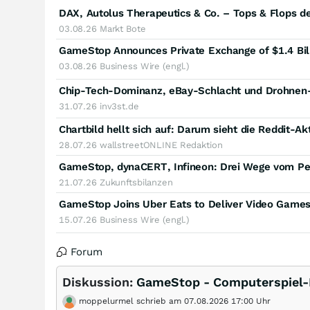
DAX, Autolus Therapeutics & Co. – Tops & Flops 
03.08.26
Markt Bote
GameStop Announces Private Exchange of $1.4 Billi
03.08.26
Business Wire (engl.)
31.07.26
inv3st.de
Chartbild hellt sich auf: Darum sieht die Reddit-Akti
28.07.26
wallstreetONLINE Redaktion
GameStop, dynaCERT, Infineon: Drei Wege vom Pe
21.07.26
Zukunftsbilanzen
15.07.26
Business Wire (engl.)
Forum
Diskussion:
GameStop - Computerspiel-R
moppelurmel schrieb am 07.08.2026 17:00 Uhr