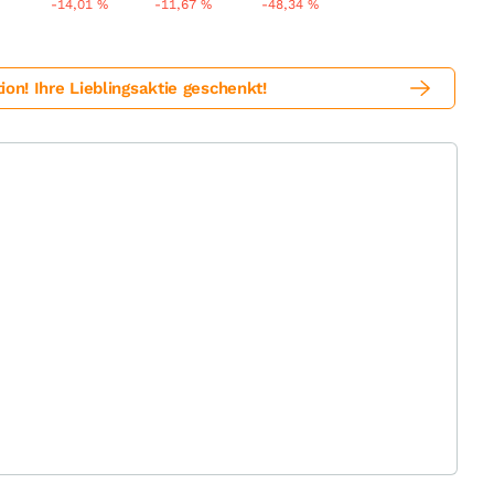
-14,01
%
-11,67
%
-48,34
%
! Ihre Lieblingsaktie geschenkt!