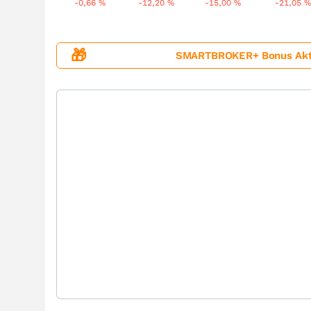
-0,66
%
-12,20
%
-15,00
%
-21,05
%
🎁
SMARTBROKER+ Bonus Aktion