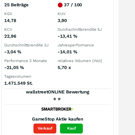
25 Beiträge
⬤
37 / 100
KGV
KUV
14,78
3,90
KCV
Durchschnittsrendite 5J
22,96
-13,41
%
Durchschnittsrendite 3J
Jahresperformance
-3,04
%
-14,01
%
Performance 3 Monate
relatives Volumen (rVol)
-21,05
%
5,70
x
Tagesvolumen
1.471.549 St.
wallstreetONLINE Bewertung
⭐
⭐
GameStop
Aktie kaufen
Verkauf
Kauf