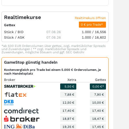
Realtimekurse
Realtimekurs öffnen
0 € pro Trade*
Gettex
Stück /
BID
07.08.26
1.000
/
16,556
Stück /
ASK
07.08.26
1.000
/
16,602
*ab 500 EUR Ordervolumen über gettex, zzgl. marktüblicher Spreads
und Zuwendungen | ** zzgl. marktüblicher Spreads und
Zuwendungen, mögliche Steuern und ggf. SEC Gebühr
GameStop günstig handeln
Kostenvergleich pro Trade bei einem 5.000 € Ordervolumen, je
nach Handelsplatz
Broker
Xetra
Gettex
5,50 €
0,00 €*
7,88 €
7,90 €
12,50 €
10,00 €
17,40 €
17,40 €
18,97 €
18,47 €
19,35 €
17,45 €