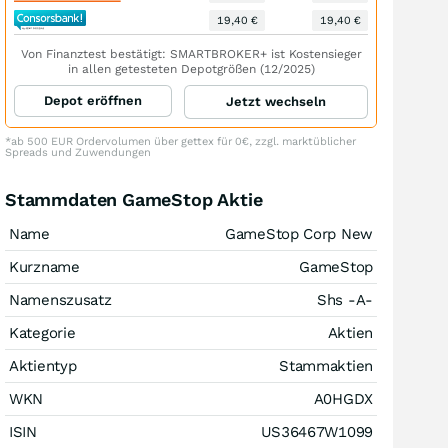
19,40 €
19,40 €
Von Finanztest bestätigt: SMARTBROKER+ ist Kostensieger
in allen getesteten Depotgrößen (12/2025)
Depot eröffnen
Jetzt wechseln
*ab 500 EUR Ordervolumen über gettex für 0€, zzgl. marktüblicher
Spreads und Zuwendungen
Stammdaten GameStop Aktie
Name
GameStop Corp New
Kurzname
GameStop
Namenszusatz
Shs -A-
Kategorie
Aktien
Aktientyp
Stammaktien
WKN
A0HGDX
ISIN
US36467W1099