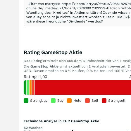
Zitat von marty44: https://x.com/larryvc/status/2085182574
online.de/_media/521/board/20260807102239-bildschirmfoto
Wandlung des "Kredites" in Aktien erklären?Oder sie wissen
von eBay scheint ja nichts investiert worden zu sein. Die 32
wäre diese freundliche "Dividende" wertlos?
Rating GameStop Aktie
Das Rating ermittelt sich aus dem Durchschnitt der von 1 An
Die
GameStop Aktie
wird aktuell von 1 Analysten bewertet. Das
USD. Davon empfehlen 0 % Kaufen, 0 % Halten und 100 % Verk
Rating: 1,00
Strongbuy
Buy
Hold
Sell
Strongsell
Technische Analyse in EUR GameStop Aktie
52 Wochen