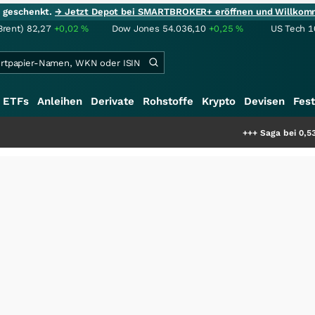
ie geschenkt.
→ Jetzt Depot bei SMARTBROKER+ eröffnen und Willkom
Brent)
82,27
+0,02
%
Dow Jones
54.036,10
+0,25
%
US Tech 1
ETFs
Anleihen
Derivate
Rohstoffe
Krypto
Devisen
Fest
+++
Saga bei 0,53 CAD: Bewer