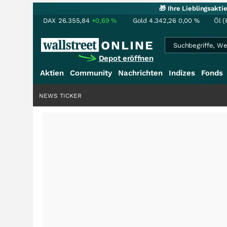
🎁 Ihre Lieblingsakt
DAX
26.355,84
+0,69
%
Gold
4.342,26
0,00
%
Öl (
Depot eröffnen
Aktien
Community
Nachrichten
Indizes
Fonds
NEWS TICKER