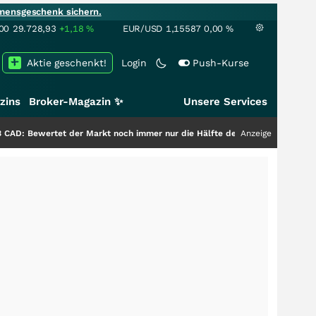
mensgeschenk sichern.
00
29.728,93
+1,18
%
EUR/USD
1,15587
0,00
%
Aktie geschenkt!
Login
Push-Kurse
zins
Broker-Magazin ✨
Unsere Services
tet der Markt noch immer nur die Hälfte der Story?
+++
Anzeige