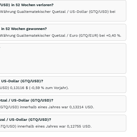
/USD) in 52 Wochen verloren?
r Währung Gualtematekischer Quetzal / US-Dollar (GTQ/USD) bei
R) in 52 Wochen gewonnen?
r Währung Gualtematekischer Quetzal / Euro (GTQ/EUR) bei +0,40
%
.
?
 / US-Dollar (GTQ/USD)?
/USD) 0,13116
$
(-0,59
%
zum Vorjahr).
tzal / US-Dollar (GTQ/USD)?
(GTQ/USD) innerhalb eines Jahres war 0,13214
USD
.
zal / US-Dollar (GTQ/USD)?
GTQ/USD) innerhalb eines Jahres war 0,12755
USD
.