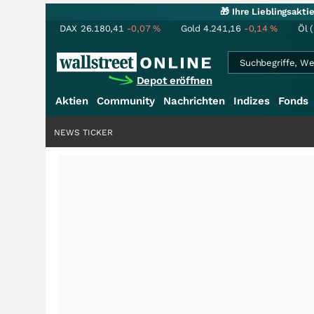
🎁 Ihre Lieblingsakt
DAX
26.180,41
-0,07
%
Gold
4.241,16
-0,14
%
Öl 
Depot eröffnen
Aktien
Community
Nachrichten
Indizes
Fonds
NEWS TICKER