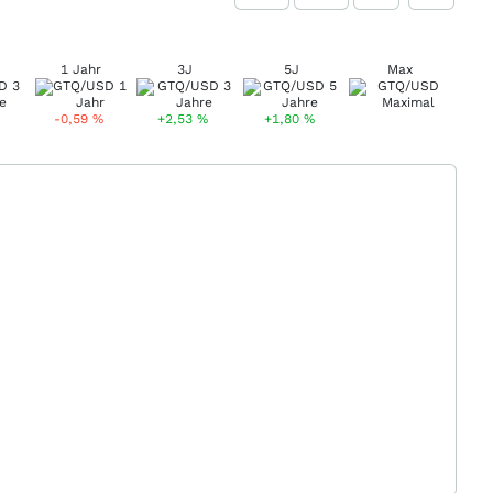
1 Jahr
3J
5J
Max
-0,59
%
+2,53
%
+1,80
%