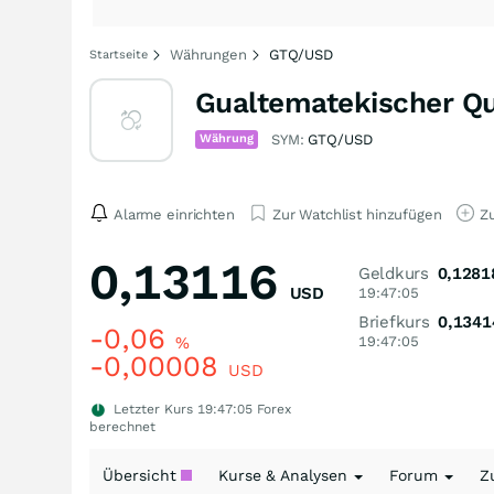
Währungen
GTQ/USD
Startseite
Gualtematekischer Qu
Währung
SYM:
GTQ/USD
Alarme einrichten
Zur Watchlist hinzufügen
Zu
0,13116
Geldkurs
0,1281
USD
19:47:05
Briefkurs
0,1341
-0,06
%
19:47:05
-0,00008
USD
Letzter Kurs
19:47:05
Forex
berechnet
Übersicht
Kurse & Analysen
Forum
Z