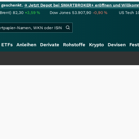
ie geschenkt.
→ Jetzt Depot bei SMARTBROKER+ eröffnen und Willkom
(Brent)
82,30
+3,59
%
Dow Jones
53.907,90
-0,90
%
US Tech 1
ETFs
Anleihen
Derivate
Rohstoffe
Krypto
Devisen
Fest