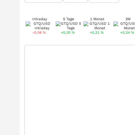
Intraday
5 Tage
1 Monat
3M
-0,06
%
+0,20
%
+0,21
%
+0,24
%