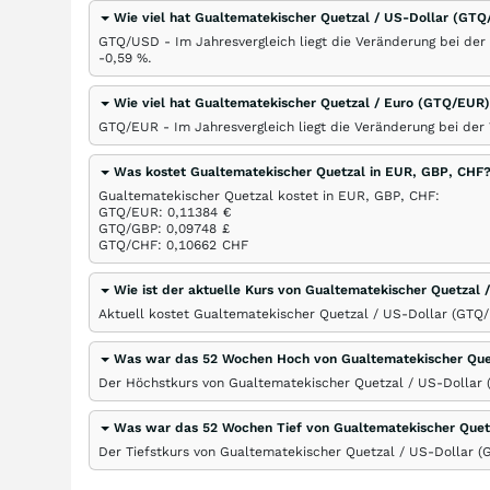
Wie viel hat Gualtematekischer Quetzal / US-Dollar (GTQ
GTQ/USD - Im Jahresvergleich liegt die Veränderung bei de
-0,59
%
.
Wie viel hat Gualtematekischer Quetzal / Euro (GTQ/EU
GTQ/EUR - Im Jahresvergleich liegt die Veränderung bei de
Was kostet Gualtematekischer Quetzal in EUR, GBP, CHF
Gualtematekischer Quetzal kostet in EUR, GBP, CHF:
GTQ/EUR: 0,11384
€
GTQ/GBP: 0,09748
£
GTQ/CHF: 0,10662
CHF
Wie ist der aktuelle Kurs von Gualtematekischer Quetzal
Aktuell kostet Gualtematekischer Quetzal / US-Dollar (GTQ
Was war das 52 Wochen Hoch von Gualtematekischer Que
Der Höchstkurs von Gualtematekischer Quetzal / US-Dollar 
Was war das 52 Wochen Tief von Gualtematekischer Quet
Der Tiefstkurs von Gualtematekischer Quetzal / US-Dollar (