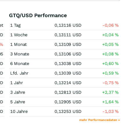
GTQ/USD Performance
et
1 Tag
0,13116
USD
-0,06
%
SD
1 Woche
0,13111
USD
+0,04
%
%
1 Monat
0,13109
USD
+0,05
%
05
3 Monate
0,13106
USD
+0,08
%
SD
6 Monate
0,13038
USD
+0,60
%
SD
Lfd. Jahr
0,13039
USD
+0,59
%
SD
1 Jahr
0,13214
USD
-0,75
%
SD
3 Jahre
0,12813
USD
+2,37
%
SD
5 Jahre
0,12905
USD
+1,64
%
SD
10 Jahre
0,13253
USD
-1,03
%
mehr Performancedaten »