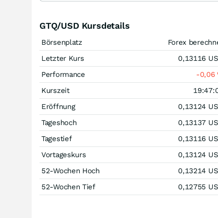
GTQ/USD Kursdetails
Börsenplatz
Forex berechn
Letzter Kurs
0,13116
U
Performance
-0,06
Kurszeit
19:47:
Eröffnung
0,13124
U
Tageshoch
0,13137
U
Tagestief
0,13116
U
Vortageskurs
0,13124
U
52-Wochen Hoch
0,13214
U
52-Wochen Tief
0,12755
U