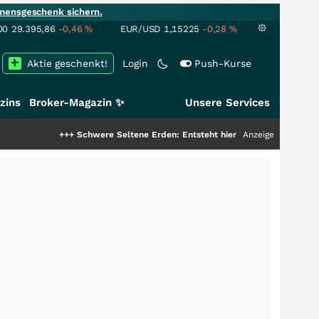
mensgeschenk sichern.
00
29.395,86
-0,46
%
EUR/USD
1,15225
-0,28
%
Aktie geschenkt!
Login
Push-Kurse
zins
Broker-Magazin ✨
Unsere Services
+++
Schwere Seltene Erden: Entsteht hier die nächste Milliardenstory?
Anzeige
++