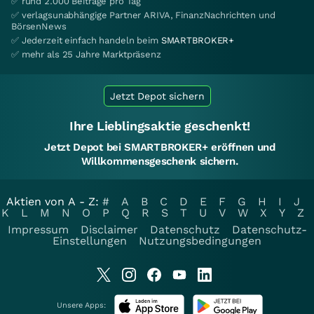
✅ rund 2.000 Beiträge pro Tag
✅ verlagsunabhängige Partner ARIVA, FinanzNachrichten und
BörsenNews
✅ Jederzeit einfach handeln beim
SMARTBROKER+
✅ mehr als 25 Jahre Marktpräsenz
Jetzt Depot sichern
Ihre Lieblingsaktie geschenkt!
Jetzt Depot bei SMARTBROKER+ eröffnen und
Willkommensgeschenk sichern.
Aktien von A - Z:
#
A
B
C
D
E
F
G
H
I
J
K
L
M
N
O
P
Q
R
S
T
U
V
W
X
Y
Z
Impressum
Disclaimer
Datenschutz
Datenschutz-
Einstellungen
Nutzungsbedingungen
Unsere Apps: