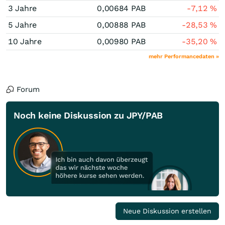
3 Jahre
0,00684
PAB
-7,12
%
5 Jahre
0,00888
PAB
-28,53
%
10 Jahre
0,00980
PAB
-35,20
%
mehr Performancedaten »
Forum
Noch keine Diskussion zu JPY/PAB
Neue Diskussion erstellen