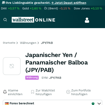
🎁 Ihre Lieblingsaktie geschenkt.
→ Jetzt Depot eröffnen
DAX
+0,57
%
Gold
+2,60
%
Öl (Brent)
-0,15
%
Dow Jones
+0,10
%
Währungen
JPY/PAB
Startseite
Japanischer Yen /
Panamaischer Balboa
(JPY/PAB)
Währung
SYM:
JPY/PAB
Alarme
Zur Watchlist
Zum Portfolio
einrichten
hinzufügen
hinzufügen
Forex berechnet