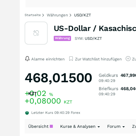
Währungen
USD/KZT
Startseite
US-Dollar / Kasachis
Währung
SYM:
USD/KZT
Alarme einrichten
Zur Watchlist hinzufügen
Zu
468,01500
Geldkurs
467,99
09:40:29
Briefkurs
468,04
+0,02
KZT
%
09:40:29
+0,08000
KZT
Letzter Kurs
09:40:29
Forex
Übersicht
Kurse & Analysen
Forum
Z