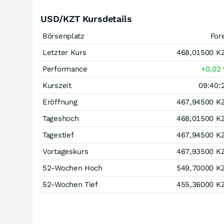
USD/KZT Kursdetails
Börsenplatz
For
Letzter Kurs
468,01500
K
Performance
+0,02
Kurszeit
09:40:
Eröffnung
467,94500
K
Tageshoch
468,01500
K
Tagestief
467,94500
K
Vortageskurs
467,93500
K
52-Wochen Hoch
549,70000
K
52-Wochen Tief
455,36000
K