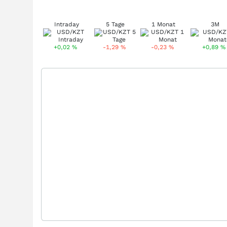
Intraday
5 Tage
1 Monat
3M
+0,02
%
-1,29
%
-0,23
%
+0,89
%