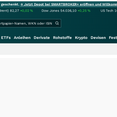
ie geschenkt.
→ Jetzt Depot bei SMARTBROKER+ eröffnen und Willkom
Brent)
82,27
+0,02
%
Dow Jones
54.036,10
+0,25
%
US Tech 1
ETFs
Anleihen
Derivate
Rohstoffe
Krypto
Devisen
Fest