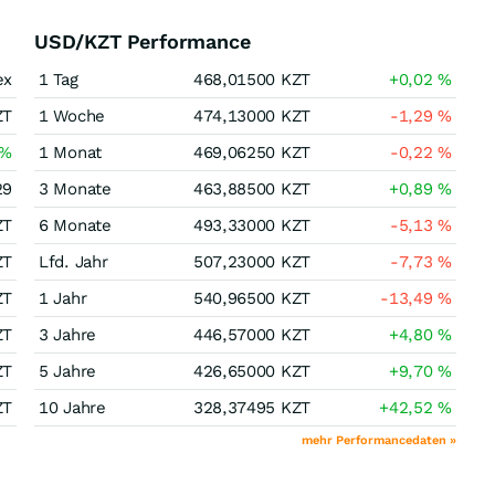
USD/KZT Performance
ex
1 Tag
468,01500
KZT
+0,02
%
ZT
1 Woche
474,13000
KZT
-1,29
%
%
1 Monat
469,06250
KZT
-0,22
%
29
3 Monate
463,88500
KZT
+0,89
%
ZT
6 Monate
493,33000
KZT
-5,13
%
ZT
Lfd. Jahr
507,23000
KZT
-7,73
%
ZT
1 Jahr
540,96500
KZT
-13,49
%
ZT
3 Jahre
446,57000
KZT
+4,80
%
ZT
5 Jahre
426,65000
KZT
+9,70
%
ZT
10 Jahre
328,37495
KZT
+42,52
%
mehr Performancedaten »