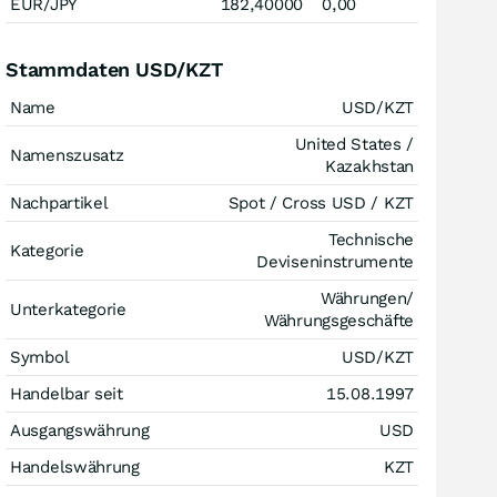
EUR/JPY
182,40000
0,00
Stammdaten USD/KZT
Name
USD/KZT
United States /
Namenszusatz
Kazakhstan
Nachpartikel
Spot / Cross USD / KZT
Technische
Kategorie
Deviseninstrumente
Währungen/
Unterkategorie
Währungsgeschäfte
Symbol
USD/KZT
Handelbar seit
15.08.1997
Ausgangswährung
USD
Handelswährung
KZT