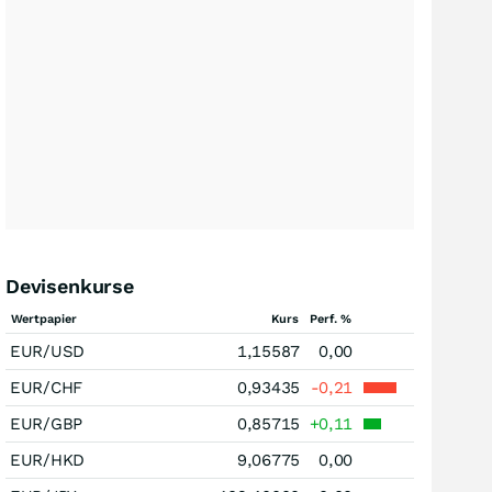
Devisenkurse
Wertpapier
Kurs
Perf. %
EUR/USD
1,15587
0,00
EUR/CHF
0,93435
-0,21
EUR/GBP
0,85715
+0,11
EUR/HKD
9,06775
0,00