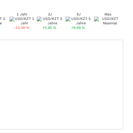
1 Jahr
3J
5J
Max
-13,49
%
+4,80
%
+9,69
%