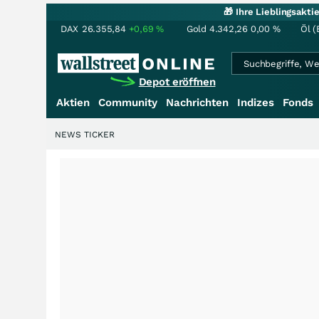
🎁 Ihre Lieblingsakt
DAX
26.355,84
+0,69
%
Gold
4.342,26
0,00
%
Öl (
Depot eröffnen
Aktien
Community
Nachrichten
Indizes
Fonds
NEWS TICKER