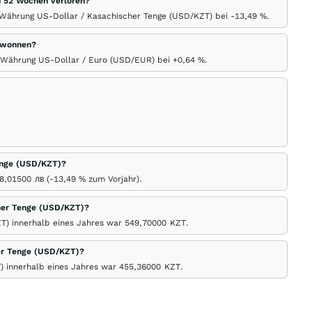
n 52 Wochen verloren?
r Währung US-Dollar / Kasachischer Tenge (USD/KZT) bei -13,49
%
.
gewonnen?
r Währung US-Dollar / Euro (USD/EUR) bei +0,64
%
.
Tenge (USD/KZT)?
68,01500
лв
(-13,49
%
zum Vorjahr).
her Tenge (USD/KZT)?
T) innerhalb eines Jahres war 549,70000
KZT
.
er Tenge (USD/KZT)?
) innerhalb eines Jahres war 455,36000
KZT
.