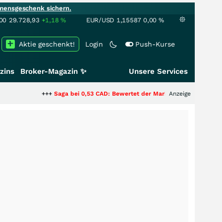
mensgeschenk sichern.
00
29.728,93
+1,18
%
EUR/USD
1,15587
0,00
%
Aktie geschenkt!
Login
Push-Kurse
zins
Broker-Magazin ✨
Unsere Services
+++
Saga bei 0,53 CAD: Bewertet der Markt noch immer nur die Hälfte de
Anzeige