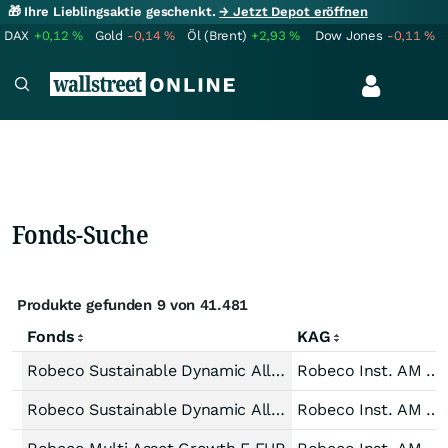
🎁 Ihre Lieblingsaktie geschenkt.
→ Jetzt Depot eröffnen
DAX
+0,12
%
Gold
-0,14
%
Öl (Brent)
+2,93
%
Dow Jones
-0,11
%
Fonds-Suche
Produkte gefunden 9 von 41.481
Fonds
KAG
Robeco Sustainable Dynamic Allocation (EUR) F
Robeco Inst. AM B.V.
Robeco Sustainable Dynamic Allocation (EUR) G
Robeco Inst. AM B.V.