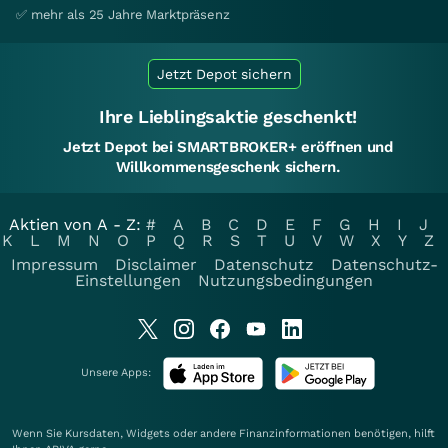
✅ mehr als 25 Jahre Marktpräsenz
Jetzt Depot sichern
Ihre Lieblingsaktie geschenkt!
Jetzt Depot bei SMARTBROKER+ eröffnen und
Willkommensgeschenk sichern.
Aktien von A - Z:
#
A
B
C
D
E
F
G
H
I
J
K
L
M
N
O
P
Q
R
S
T
U
V
W
X
Y
Z
Impressum
Disclaimer
Datenschutz
Datenschutz-
Einstellungen
Nutzungsbedingungen
Unsere Apps:
Wenn Sie Kursdaten, Widgets oder andere Finanzinformationen benötigen, hilft