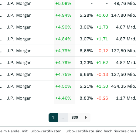
isch-Strategie dynamisch Welt
J.P. Morgan
+5,08
%
-
-
49,76 Mio
-Asset-Strategie Makro defensiv Welt
J.P. Morgan
+4,94
%
5,28
%
+0,60
147,80 Mio
-Strategie Equity L/S Long Bias Europa
J.P. Morgan
+4,90
%
3,06
%
+1,73
4,87 Mrd
-Strategie Equity L/S Long Bias Europa
J.P. Morgan
+4,84
%
3,07
%
+1,71
4,87 Mrd
-Asset-Strategie Makro dynamisch Welt
J.P. Morgan
+4,79
%
6,65
%
-0,12
137,50 Mio
-Strategie Equity L/S Long Bias Europa
J.P. Morgan
+4,79
%
3,23
%
+1,62
4,87 Mrd
-Asset-Strategie Makro dynamisch Welt
J.P. Morgan
+4,75
%
6,66
%
-0,13
137,50 Mio
enten-Strategie Bond L/S Welt
J.P. Morgan
+4,50
%
5,21
%
+1,30
434,35 Mio
-Asset-Strategie Makro dynamisch Welt
J.P. Morgan
+4,46
%
8,83
%
-0,26
1,17 Mrd
1
…
830
eim Handel mit Turbo-Zertifikaten. Turbo-Zertifikate sind hoch risikoreiche P