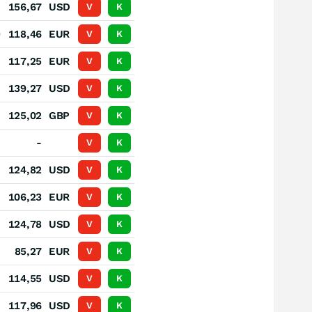
.
156,67
USD
V
K
0
118,46
EUR
V
K
.
117,25
EUR
V
K
.
139,27
USD
V
K
.
125,02
GBP
V
K
.
-
V
K
.
124,82
USD
V
K
.
106,23
EUR
V
K
.
124,78
USD
V
K
.
85,27
EUR
V
K
.
114,55
USD
V
K
.
117,96
USD
V
K