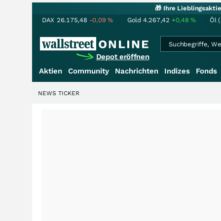
🎁 Ihre Lieblingsakt
DAX
26.175,48
-0,09
%
Gold
4.267,42
+0,48
%
Öl 
Depot eröffnen
Aktien
Community
Nachrichten
Indizes
Fonds
NEWS TICKER