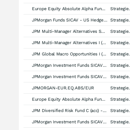
Europe Equity Absolute Alpha Fund ApaUSDh
Strategiefonds Aktien
JPMorgan Funds SICAV - US Hedged Equity Fund -JPM C (acc) USD-
Strategiefonds Aktie
JPM Multi-Manager Alternatives S2 (acc) - USD
Strategiefonds M
JPM Multi-Manager Alternatives I (acc) - EUR (hedged)
Strategiefonds M
JPM Global Macro Opportunities I (acc) - USD (hedged)
Strategiefonds Multi
JPMorgan Investment Funds SICAV - Global Macro Opportunities Fund -C (acc) USD (hedged)-
Strategiefonds Multi
JPMorgan Investment Funds SICAV - Global Macro Opportunities Fund -C (dist) USD (hedged)-
Strategiefonds Multi
JPMORGAN-EUR.EQ.ABS/EUR
Strategiefonds Aktien
Europe Equity Absolute Alpha Fund Cpa EUR
Strategiefonds Aktien
JPM Diversified Risk Fund C (acc) - CHF (hedged)
Strategiefonds Multi-As
JPMorgan Investment Funds SICAV - Global Macro Opportunities Fund -A (acc) USD (hedged)-
Strategiefonds Multi