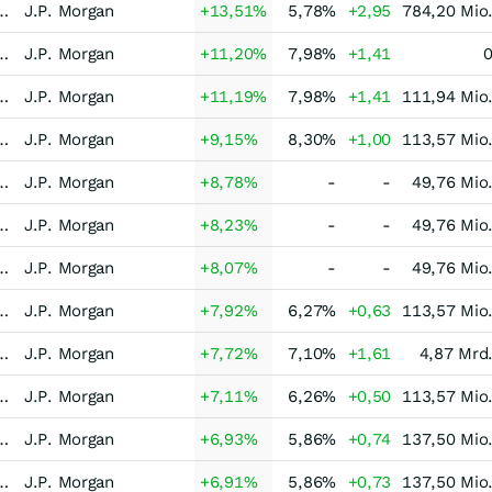
-Asset-Strategie Makro dynamisch Welt
J.P. Morgan
+13,51
%
5,78
%
+2,95
784,20 Mio
-Asset-Strategie Makro dynamisch Welt
J.P. Morgan
+11,20
%
7,98
%
+1,41
-Asset-Strategie Makro dynamisch Welt
J.P. Morgan
+11,19
%
7,98
%
+1,41
111,94 Mio
set-Strategie systematisch dynamisch Welt
J.P. Morgan
+9,15
%
8,30
%
+1,00
113,57 Mio
isch-Strategie dynamisch Welt
J.P. Morgan
+8,78
%
-
-
49,76 Mio
isch-Strategie dynamisch Welt
J.P. Morgan
+8,23
%
-
-
49,76 Mio
isch-Strategie dynamisch Welt
J.P. Morgan
+8,07
%
-
-
49,76 Mio
set-Strategie systematisch dynamisch Welt
J.P. Morgan
+7,92
%
6,27
%
+0,63
113,57 Mio
-Strategie Equity L/S Long Bias Europa
J.P. Morgan
+7,72
%
7,10
%
+1,61
4,87 Mrd
set-Strategie systematisch dynamisch Welt
J.P. Morgan
+7,11
%
6,26
%
+0,50
113,57 Mio
-Asset-Strategie Makro dynamisch Welt
J.P. Morgan
+6,93
%
5,86
%
+0,74
137,50 Mio
-Asset-Strategie Makro dynamisch Welt
J.P. Morgan
+6,91
%
5,86
%
+0,73
137,50 Mio