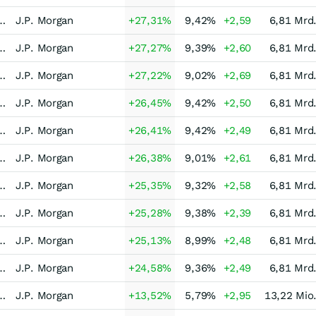
-Strategie Equity L/S Long Bias Europa
J.P. Morgan
+27,31
%
9,42
%
+2,59
6,81 Mrd
-Strategie Equity L/S Long Bias Europa
J.P. Morgan
+27,27
%
9,39
%
+2,60
6,81 Mrd
-Strategie Equity L/S Long Bias Europa
J.P. Morgan
+27,22
%
9,02
%
+2,69
6,81 Mrd
-Strategie Equity L/S Long Bias Europa
J.P. Morgan
+26,45
%
9,42
%
+2,50
6,81 Mrd
-Strategie Equity L/S Long Bias Europa
J.P. Morgan
+26,41
%
9,42
%
+2,49
6,81 Mrd
-Strategie Equity L/S Long Bias Europa
J.P. Morgan
+26,38
%
9,01
%
+2,61
6,81 Mrd
-Strategie Equity L/S Long Bias Europa
J.P. Morgan
+25,35
%
9,32
%
+2,58
6,81 Mrd
-Strategie Equity L/S Long Bias Europa
J.P. Morgan
+25,28
%
9,38
%
+2,39
6,81 Mrd
-Strategie Equity L/S Long Bias Europa
J.P. Morgan
+25,13
%
8,99
%
+2,48
6,81 Mrd
-Strategie Equity L/S Long Bias Europa
J.P. Morgan
+24,58
%
9,36
%
+2,49
6,81 Mrd
-Asset-Strategie Makro dynamisch Welt
J.P. Morgan
+13,52
%
5,79
%
+2,95
13,22 Mio