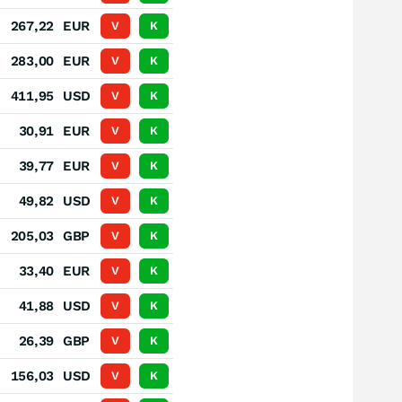
.
267,22
EUR
V
K
.
283,00
EUR
V
K
.
411,95
USD
V
K
.
30,91
EUR
V
K
.
39,77
EUR
V
K
.
49,82
USD
V
K
.
205,03
GBP
V
K
.
33,40
EUR
V
K
.
41,88
USD
V
K
.
26,39
GBP
V
K
.
156,03
USD
V
K