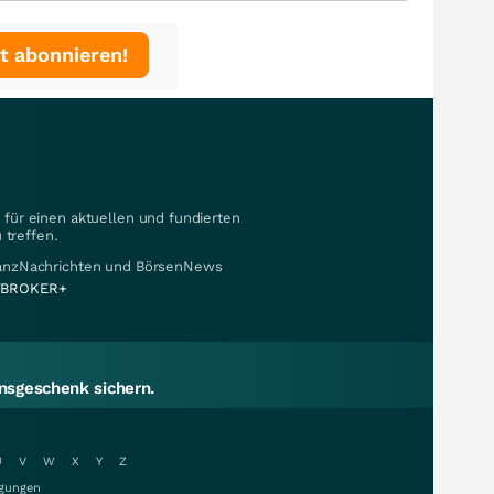
t abonnieren!
für einen aktuellen und fundierten
 treffen.
nanzNachrichten und BörsenNews
BROKER+
sgeschenk sichern.
U
V
W
X
Y
Z
gungen