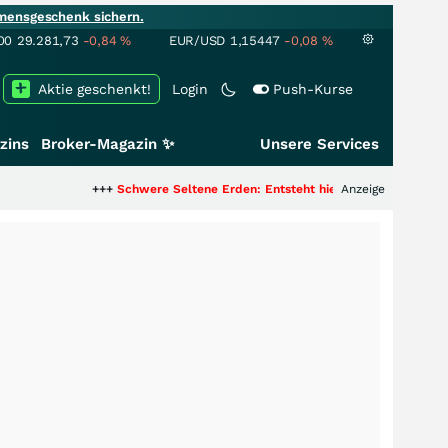
mensgeschenk sichern.
00
29.281,73
-0,84
%
EUR/USD
1,15447
-0,08
%
Aktie geschenkt!
Login
Push-Kurse
zins
Broker-Magazin ✨
Unsere Services
+++
Schwere Seltene Erden: Entsteht hier die nächste Milliardenstory
Anzeige