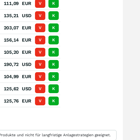
.
111,09
EUR
V
K
.
135,21
USD
V
K
.
203,07
EUR
V
K
.
156,14
EUR
V
K
.
105,20
EUR
V
K
.
190,72
USD
V
K
.
104,99
EUR
V
K
.
125,62
USD
V
K
.
125,76
EUR
V
K
rodukte und nicht für langfristige Anlagestrategien geeignet.