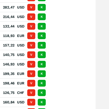
.
282,47
USD
V
K
.
216,44
USD
V
K
.
132,44
USD
V
K
.
118,93
EUR
V
K
.
157,22
USD
V
K
.
140,75
USD
V
K
.
146,93
USD
V
K
.
199,35
EUR
V
K
.
198,46
EUR
V
K
.
126,75
CHF
V
K
.
160,84
USD
V
K