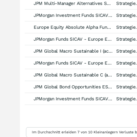
JPM Multi-Manager Alternatives S2 (dist) - (EUR hedged)
Strategiefonds M
JPMorgan Investment Funds SICAV - Global Macro Fund -C (acc) USD-
Strategiefonds Multi
Europe Equity Absolute Alpha Fund Apa EUR
Strategiefonds Aktien
JPMorgan Funds SICAV - Europe Equity Absolute Alpha Fund -JPM A (perf) (dist) EUR-
Strategiefonds Aktien
JPM Global Macro Sustainable I (acc) - EUR
Strategiefonds Multi
JPMorgan Funds SICAV - Europe Equity Absolute Alpha Fund -JPM A (perf) (acc) USD-
Strategiefonds Aktien
JPM Global Macro Sustainable C (acc) - EUR
Strategiefonds Multi
JPM Global Bond Opportunities ESG Fund C (acc) - USD
Strategiefonds R
JPMorgan Investment Funds SICAV - Global Macro Opportunities Fund -X (acc) EUR-
Strategiefonds Multi
Weitere Einstellungen
Im Durchschnitt erleiden 7 von 10 Kleinanlegern Verluste b