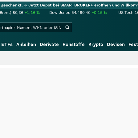
ie geschenkt.
→ Jetzt Depot bei SMARTBROKER+ eröffnen und Willkom
(Brent)
80,36
+1,16
%
Dow Jones
54.480,40
+0,15
%
US Tech 1
ETFs
Anleihen
Derivate
Rohstoffe
Krypto
Devisen
Fest