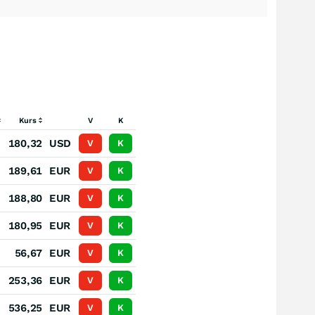
Kurs
V
K
.
180,32
USD
V
K
.
189,61
EUR
V
K
.
188,80
EUR
V
K
.
180,95
EUR
V
K
.
56,67
EUR
V
K
.
253,36
EUR
V
K
.
536,25
EUR
V
K