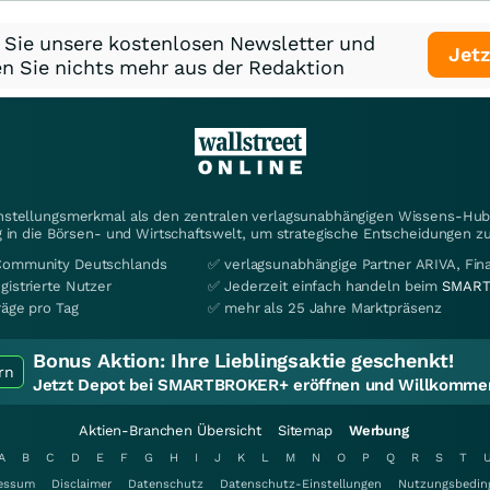
 Sie unsere kostenlosen Newsletter und
Jetz
n Sie nichts mehr aus der Redaktion
instellungsmerkmal als den zentralen verlagsunabhängigen Wissens-Hub 
 in die Börsen- und Wirtschaftswelt, um strategische Entscheidungen zu
Community Deutschlands
✅ verlagsunabhängige Partner ARIVA, Fi
gistrierte Nutzer
✅ Jederzeit einfach handeln beim
SMART
räge pro Tag
✅ mehr als 25 Jahre Marktpräsenz
Bonus Aktion:
Ihre Lieblingsaktie geschenkt!
rn
Jetzt Depot bei SMARTBROKER+ eröffnen und Willkommen
Aktien-Branchen Übersicht
Sitemap
Werbung
A
B
C
D
E
F
G
H
I
J
K
L
M
N
O
P
Q
R
S
T
essum
Disclaimer
Datenschutz
Datenschutz-Einstellungen
Nutzungsbedin