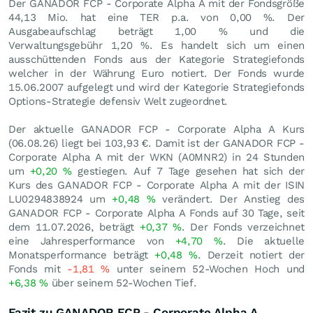
Der GANADOR FCP - Corporate Alpha A mit der Fondsgröße
44,13 Mio. hat eine TER p.a. von 0,00 %. Der
Ausgabeaufschlag beträgt 1,00 % und die
Verwaltungsgebühr 1,20 %. Es handelt sich um einen
ausschüttenden Fonds aus der Kategorie Strategiefonds
welcher in der Währung Euro notiert. Der Fonds wurde
15.06.2007 aufgelegt und wird der Kategorie Strategiefonds
Options-Strategie defensiv Welt zugeordnet.
Der aktuelle GANADOR FCP - Corporate Alpha A Kurs
(
06.08.26
) liegt bei 103,93
€
. Damit ist der GANADOR FCP -
Corporate Alpha A mit der WKN (A0MNR2) in 24 Stunden
um
+0,20
%
gestiegen. Auf 7 Tage gesehen hat sich der
Kurs des GANADOR FCP - Corporate Alpha A mit der ISIN
LU0294838924 um
+0,48
%
verändert. Der Anstieg des
GANADOR FCP - Corporate Alpha A Fonds auf 30 Tage, seit
dem 11.07.2026, beträgt
+0,37
%
. Der Fonds verzeichnet
eine Jahresperformance von
+4,70
%
. Die aktuelle
Monatsperformance beträgt
+0,48
%
. Derzeit notiert der
Fonds mit
-1,81
%
unter seinem 52-Wochen Hoch und
+6,38
%
über seinem 52-Wochen Tief.
Fazit zu GANADOR FCP - Corporate Alpha A