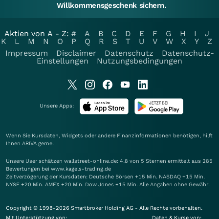
Willkommensgeschenk sichern.
Aktien von A - Z:
#
A
B
C
D
E
F
G
H
I
J
K
L
M
N
O
P
Q
R
S
T
U
V
W
X
Y
Z
Impressum
Disclaimer
Datenschutz
Datenschutz-
Einstellungen
Nutzungsbedingungen
Unsere Apps:
Wenn Sie Kursdaten, Widgets oder andere Finanzinformationen benötigen, hilft
Ihnen
ARIVA
gerne.
Unsere User schätzen wallstreet-online.de: 4.8 von 5 Sternen ermittelt aus 285
Bewertungen bei www.kagels-trading.de
Zeitverzögerung der Kursdaten: Deutsche Börsen +15 Min. NASDAQ +15 Min.
NYSE +20 Min. AMEX +20 Min. Dow Jones +15 Min. Alle Angaben ohne Gewähr.
Copyright © 1998-2026 Smartbroker Holding AG - Alle Rechte vorbehalten.
Mit Unterstützung von:
Daten & Kurse von: