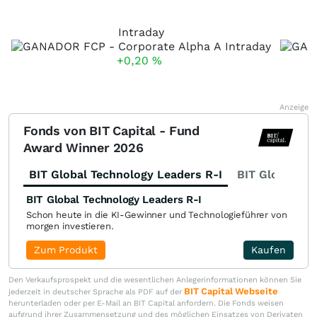
Intraday
+0,20
%
Anzeige
Fonds von BIT Capital - Fund
Award Winner 2026
BIT Global Technology Leaders R-I
BIT Global Fi
BIT Global Technology Leaders R-I
Schon heute in die KI-Gewinner und Technologieführer von
morgen investieren.
Zum Produkt
Kaufen
Den Verkaufsprospekt und die wesentlichen Anlegerinformationen können Sie
BIT Capital Webseite
jederzeit in deutscher Sprache als PDF auf der
herunterladen oder per E-Mail an BIT Capital anfordern. Die Fonds weisen
aufgrund ihrer Zusammensetzung und des möglichen Einsatzes von Derivaten