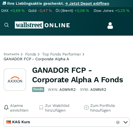
🎁 Ihre Lieblingsaktie geschenkt.
→ Jetzt Depot eröffnen
DAX
+0,69
%
Gold
-0,47
%
Öl (Brent)
+0,06
%
Dow Jones
+0,25
%
Fonds
Top Fonds Performer
Startseite
GANADOR FCP - Corporate Alpha A
GANADOR FCP -
Corporate Alpha A Fonds
Fonds
WKN:
A0MNR2
SYM:
A0MNR2
Alarme
Zur Watchlist
Zum Portfolio
einrichten
hinzufügen
hinzufügen
KAG Kurs