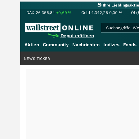
🎁 Ihre Lieblingsakt
DAX
26.355,84
+0,69
%
Gold
4.342,26
0,00
%
Öl (
Depot eröffnen
Aktien
Community
Nachrichten
Indizes
Fonds
NEWS TICKER