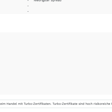
-
Niedrigster Spread
-
-
eim Handel mit Turbo-Zertifikaten. Turbo-Zertifikate sind hoch risikoreiche P