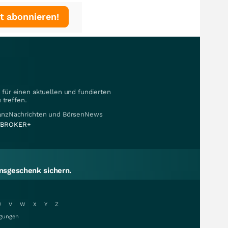
t abonnieren!
für einen aktuellen und fundierten
 treffen.
nanzNachrichten und BörsenNews
BROKER+
sgeschenk sichern.
U
V
W
X
Y
Z
gungen