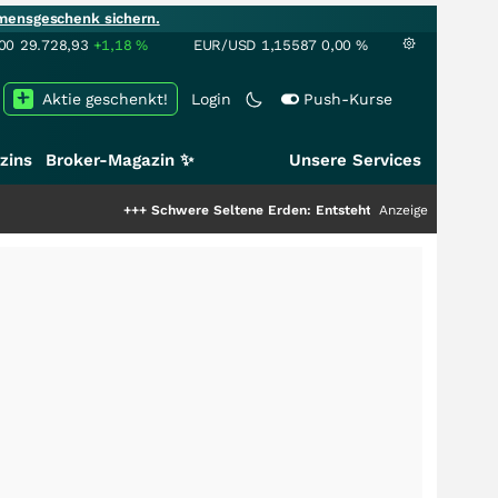
mensgeschenk sichern.
00
29.728,93
+1,18
%
EUR/USD
1,15587
0,00
%
Aktie geschenkt!
Login
Push-Kurse
zins
Broker-Magazin ✨
Unsere Services
+++
Schwere Seltene Erden: Entsteht hier die nächste Milliarde
Anzeige