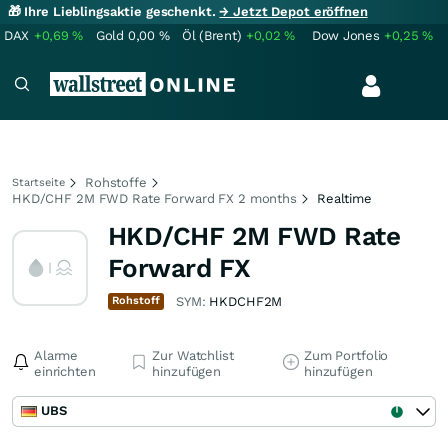
🎁 Ihre Lieblingsaktie geschenkt.
→ Jetzt Depot eröffnen
DAX
+0,69
%
Gold
0,00
%
Öl (Brent)
+0,02
%
Dow Jones
+0,25
%
Rohstoffe
Startseite
HKD/CHF 2M FWD Rate Forward FX 2 months
Realtime
HKD/CHF 2M FWD Rate
Forward FX
Rohstoff
SYM:
HKDCHF2M
Alarme
Zur Watchlist
Zum Portfolio
einrichten
hinzufügen
hinzufügen
UBS