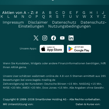
Aktien von A - Z:
#
A
B
C
D
E
F
G
H
I
J
K
L
M
N
O
P
Q
R
S
T
U
V
W
X
Y
Z
Impressum
Disclaimer
Datenschutz
Datenschutz-
Einstellungen
Nutzungsbedingungen
Unsere Apps:
Wenn Sie Kursdaten, Widgets oder andere Finanzinformationen benötigen, hilft
Ihnen
ARIVA
gerne.
Unsere User schätzen wallstreet-online.de: 4.8 von 5 Sternen ermittelt aus 285
Bewertungen bei www.kagels-trading.de
Zeitverzögerung der Kursdaten: Deutsche Börsen +15 Min. NASDAQ +15 Min.
NYSE +20 Min. AMEX +20 Min. Dow Jones +15 Min. Alle Angaben ohne Gewähr.
Copyright © 1998-2026 Smartbroker Holding AG - Alle Rechte vorbehalten.
Mit Unterstützung von:
Daten & Kurse von: