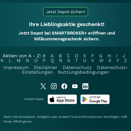
Jetzt Depot sichern
Ihre Lieblingsaktie geschenkt!
Jetzt Depot bei SMARTBROKER+ eröffnen und
Willkommensgeschenk sichern.
Aktien von A - Z:
#
A
B
C
D
E
F
G
H
I
J
K
L
M
N
O
P
Q
R
S
T
U
V
W
X
Y
Z
Impressum
Disclaimer
Datenschutz
Datenschutz-
Einstellungen
Nutzungsbedingungen
Unsere Apps:
Wenn Sie Kursdaten, Widgets oder andere Finanzinformationen benötigen, hilft
Ihnen
ARIVA
gerne.