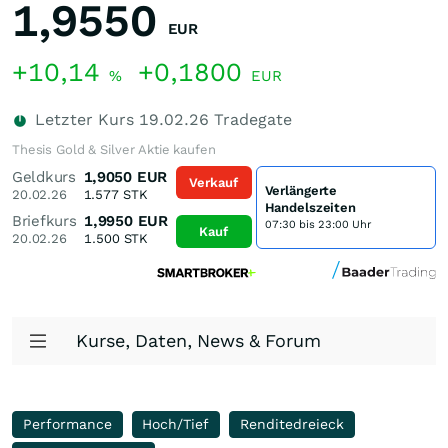
1,9550
EUR
+10,14
+0,1800
%
EUR
Letzter Kurs
19.02.26
Tradegate
Thesis Gold & Silver Aktie kaufen
Geldkurs
1,9050
EUR
Verkauf
Verlängerte
20.02.26
1.577
STK
Handelszeiten
Briefkurs
1,9950
EUR
07:30 bis 23:00 Uhr
Kauf
20.02.26
1.500
STK
Kurse, Daten, News & Forum
Performance
Hoch/Tief
Renditedreieck