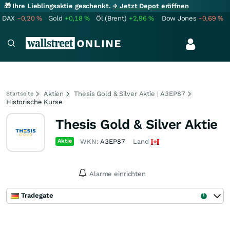
🎁 Ihre Lieblingsaktie geschenkt.
→ Jetzt Depot eröffnen
DAX
-0,20
%
Gold
+0,18
%
Öl (Brent)
+2,96
%
Dow Jones
-0,69
%
Aktien
Thesis Gold & Silver Aktie | A3EP87
Startseite
Historische Kurse
Thesis Gold & Silver Aktie
Aktie
WKN:
A3EP87
Land
Alarme einrichten
Tradegate