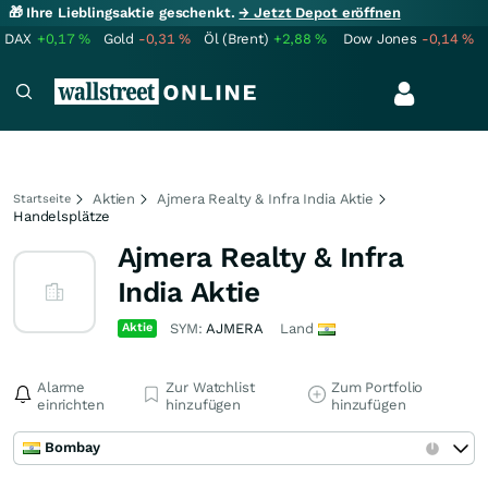
🎁 Ihre Lieblingsaktie geschenkt.
→ Jetzt Depot eröffnen
DAX
+0,17
%
Gold
-0,31
%
Öl (Brent)
+2,88
%
Dow Jones
-0,14
%
Aktien
Ajmera Realty & Infra India Aktie
Startseite
Handelsplätze
Ajmera Realty & Infra
India Aktie
Aktie
SYM:
AJMERA
Land
Alarme
Zur Watchlist
Zum Portfolio
einrichten
hinzufügen
hinzufügen
Bombay