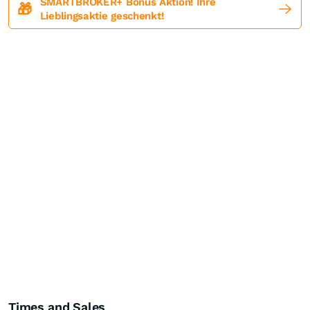
SMARTBROKER+ Bonus Aktion! Ihre
🎁
Lieblingsaktie geschenkt!
Times and Sales