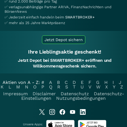
✅ rund 2.000 Beiträge pro Tag
✅ verlagsunabhängige Partner ARIVA, FinanzNachrichten und
BörsenNews
✅ Jederzeit einfach handeln beim
SMARTBROKER+
✅ mehr als 25 Jahre Marktpräsenz
Jetzt Depot sichern
Ihre Lieblingsaktie geschenkt!
Jetzt Depot bei SMARTBROKER+ eröffnen und
Willkommensgeschenk sichern.
Aktien von A - Z:
#
A
B
C
D
E
F
G
H
I
J
K
L
M
N
O
P
Q
R
S
T
U
V
W
X
Y
Z
Impressum
Disclaimer
Datenschutz
Datenschutz-
Einstellungen
Nutzungsbedingungen
Unsere Apps: