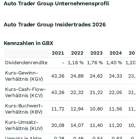
Auto Trader Group Unternehmensprofil
Auto Trader Group Insidertrades
2026
Kennzahlen in GBX
2021
2022
2023
2024
202
Dividendenrendite
-
1,16 %
1,76 %
1,40 %
1,20 
Kurs-Gewinn-
43,26
24,89
24,62
24,33
23,4
Verhältnis (KGV)
Kurs-Cash-Flow-
43,26
22,32
21,22
22,05
21,4
Verhältnis (KCV)
Kurs-Buchwert-
11,72
12,94
10,80
11,56
11,5
Verhältnis (KBV)
Kurs-Umsatz-
20,08
14,07
11,40
11,20
10,9
Verhältnis (KUV)
Umsatz je Aktie
0,28
0,46
0,54
0,63
0,6