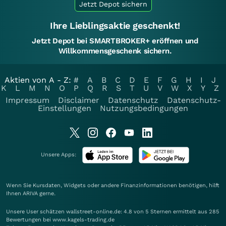
Jetzt Depot sichern
Ihre Lieblingsaktie geschenkt!
Jetzt Depot bei SMARTBROKER+ eröffnen und
Willkommensgeschenk sichern.
Aktien von A - Z:
#
A
B
C
D
E
F
G
H
I
J
K
L
M
N
O
P
Q
R
S
T
U
V
W
X
Y
Z
Impressum
Disclaimer
Datenschutz
Datenschutz-
Einstellungen
Nutzungsbedingungen
Unsere Apps:
Wenn Sie Kursdaten, Widgets oder andere Finanzinformationen benötigen, hilft
Ihnen
ARIVA
gerne.
Unsere User schätzen wallstreet-online.de: 4.8 von 5 Sternen ermittelt aus 285
Bewertungen bei www.kagels-trading.de