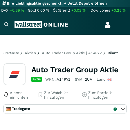
🎁 Ihre Lieblingsaktie geschenkt.
→ Jetzt Depot eröffnen
DAX
+0,69
%
Gold
0,00
%
Öl (Brent)
+0,02
%
Dow Jones
+0,25
%
Aktien
Auto Trader Group Aktie | A14PY2
Bilanz
Startseite
Auto Trader Group Aktie
Aktie
WKN:
A14PY2
SYM:
2UA
Land
Alarme
Zur Watchlist
Zum Portfolio
einrichten
hinzufügen
hinzufügen
Tradegate