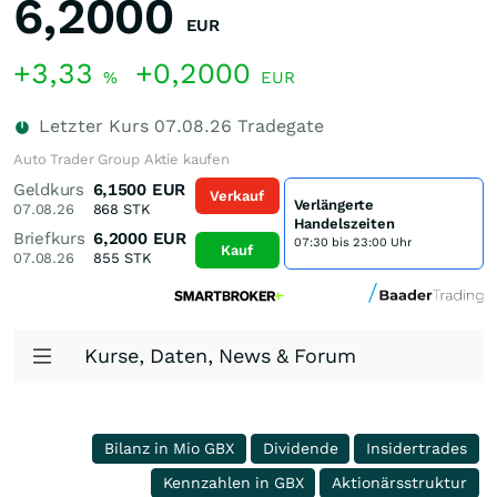
6,2000
EUR
+3,33
+0,2000
%
EUR
Letzter Kurs
07.08.26
Tradegate
Auto Trader Group Aktie kaufen
Geldkurs
6,1500
EUR
Verkauf
Verlängerte
07.08.26
868
STK
Handelszeiten
Briefkurs
6,2000
EUR
07:30 bis 23:00 Uhr
Kauf
07.08.26
855
STK
Kurse, Daten, News & Forum
Bilanz in Mio GBX
Dividende
Insidertrades
Kennzahlen in GBX
Aktionärsstruktur