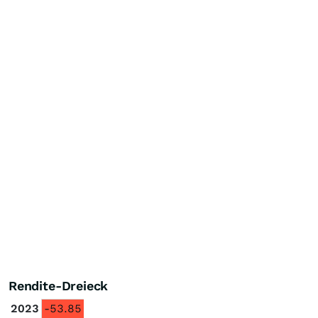
Rendite-Dreieck
2023
-53.85