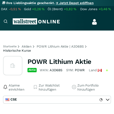
🎁 Ihre Lieblingsaktie geschenkt.
→ Jetzt Depot eröffnen
DAX
-0,51
%
Gold
+0,26
%
Öl (Brent)
+0,82
%
Dow Jones
+0,46
%
Aktien
POWR Lithium Aktie | A3D6BS
Startseite
Historische Kurse
POWR Lithium Aktie
Aktie
WKN:
A3D6BS
SYM:
POWR
Land
Alarme
Zur Watchlist
Zum Portfolio
einrichten
hinzufügen
hinzufügen
CSE