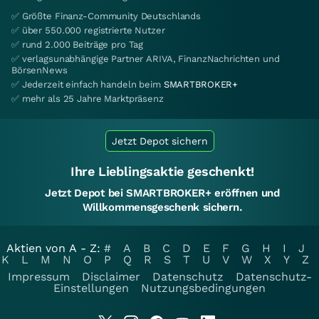
✅ Größte Finanz-Community Deutschlands
✅ über 550.000 registrierte Nutzer
✅ rund 2.000 Beiträge pro Tag
✅ verlagsunabhängige Partner ARIVA, FinanzNachrichten und
BörsenNews
✅ Jederzeit einfach handeln beim
SMARTBROKER+
✅ mehr als 25 Jahre Marktpräsenz
Jetzt Depot sichern
Ihre Lieblingsaktie geschenkt!
Jetzt Depot bei SMARTBROKER+ eröffnen und
Willkommensgeschenk sichern.
Aktien von A - Z:
#
A
B
C
D
E
F
G
H
I
J
K
L
M
N
O
P
Q
R
S
T
U
V
W
X
Y
Z
Impressum
Disclaimer
Datenschutz
Datenschutz-
Einstellungen
Nutzungsbedingungen