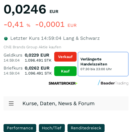
0,0246
EUR
-0,41
-0,0001
%
EUR
Letzter Kurs
14:59:04
Lang & Schwarz
Chill Brands Group Aktie kaufen
Geldkurs
0,0229
EUR
Verkauf
Verlängerte
14:59:04
1.096.491
STK
Handelszeiten
Briefkurs
0,0262
EUR
07:30 bis 23:00 Uhr
Kauf
14:59:04
1.096.491
STK
Kurse, Daten, News & Forum
Performance
Hoch/Tief
Renditedreieck