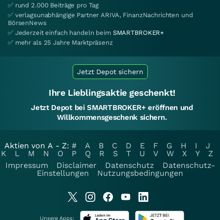
✅ rund 2.000 Beiträge pro Tag
✅ verlagsunabhängige Partner ARIVA, FinanzNachrichten und
BörsenNews
✅ Jederzeit einfach handeln beim
SMARTBROKER+
✅ mehr als 25 Jahre Marktpräsenz
Jetzt Depot sichern
Ihre Lieblingsaktie geschenkt!
Jetzt Depot bei SMARTBROKER+ eröffnen und
Willkommensgeschenk sichern.
Aktien von A - Z:
#
A
B
C
D
E
F
G
H
I
J
K
L
M
N
O
P
Q
R
S
T
U
V
W
X
Y
Z
Impressum
Disclaimer
Datenschutz
Datenschutz-
Einstellungen
Nutzungsbedingungen
Unsere Apps: