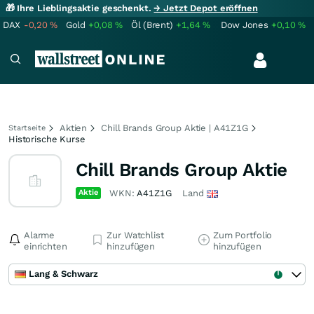
🎁 Ihre Lieblingsaktie geschenkt.
→ Jetzt Depot eröffnen
DAX
-0,20
%
Gold
+0,08
%
Öl (Brent)
+1,64
%
Dow Jones
+0,10
%
Aktien
Chill Brands Group Aktie | A41Z1G
Startseite
Historische Kurse
Chill Brands Group Aktie
Aktie
WKN:
A41Z1G
Land
Alarme
Zur Watchlist
Zum Portfolio
einrichten
hinzufügen
hinzufügen
Lang & Schwarz