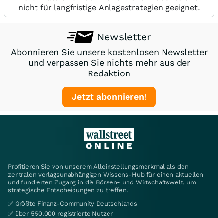
nicht für langfristige Anlagestrategien geeignet.
Newsletter
Abonnieren Sie unsere kostenlosen Newsletter
und verpassen Sie nichts mehr aus der
Redaktion
Jetzt abonnieren!
Profitieren Sie von unserem Alleinstellungsmerkmal als den
zentralen verlagsunabhängigen Wissens-Hub für einen aktuellen
und fundierten Zugang in die Börsen- und Wirtschaftswelt, um
strategische Entscheidungen zu treffen.
✅ Größte Finanz-Community Deutschlands
✅ über 550.000 registrierte Nutzer