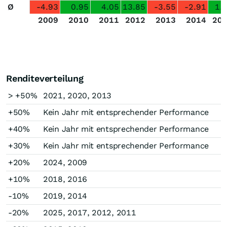
Ø
-4.93
0.95
4.05
13.85
-3.55
-2.91
1.
2009
2010
2011
2012
2013
2014
20
Renditeverteilung
> +50%
2021, 2020, 2013
+50%
Kein Jahr mit entsprechender Performance
+40%
Kein Jahr mit entsprechender Performance
+30%
Kein Jahr mit entsprechender Performance
+20%
2024, 2009
+10%
2018, 2016
-10%
2019, 2014
-20%
2025, 2017, 2012, 2011