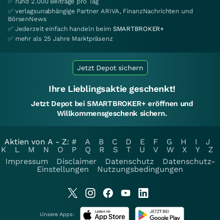
✅ rund 2.000 Beiträge pro Tag
✅ verlagsunabhängige Partner ARIVA, FinanzNachrichten und
BörsenNews
✅ Jederzeit einfach handeln beim
SMARTBROKER+
✅ mehr als 25 Jahre Marktpräsenz
Jetzt Depot sichern
Ihre Lieblingsaktie geschenkt!
Jetzt Depot bei SMARTBROKER+ eröffnen und
Willkommensgeschenk sichern.
Aktien von A - Z:
#
A
B
C
D
E
F
G
H
I
J
K
L
M
N
O
P
Q
R
S
T
U
V
W
X
Y
Z
Impressum
Disclaimer
Datenschutz
Datenschutz-
Einstellungen
Nutzungsbedingungen
Unsere Apps: