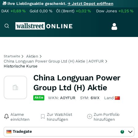
🎁 Ihre Lieblingsaktie geschenkt.
→ Jetzt Depot eröffnen
DAX
+0,69
%
Gold
0,00
%
Öl (Brent)
+0,02
%
Dow Jones
+0,25
%
Aktien
Startseite
China Longyuan Power Group Ltd (H) Aktie | A0YFUR
Historische Kurse
China Longyuan Power
Group Ltd (H) Aktie
Aktie
WKN:
A0YFUR
SYM:
6WX
Land
Alarme
Zur Watchlist
Zum Portfolio
einrichten
hinzufügen
hinzufügen
Tradegate