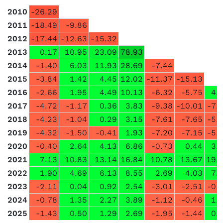
2010
-26.29
2011
-18.49
-9.86
2012
-17.44
-12.63
-15.32
2013
0.17
10.95
23.09
78.93
2014
-1.40
6.03
11.93
28.69
-7.44
2015
-3.84
1.42
4.45
12.02
-11.37
-15.13
2016
-2.66
1.95
4.49
10.13
-6.32
-5.75
4.
2017
-4.72
-1.17
0.36
3.83
-9.38
-10.01
-7.
2018
-4.23
-1.04
0.29
3.15
-7.61
-7.65
-5.
2019
-4.32
-1.50
-0.41
1.93
-7.20
-7.15
-5.
2020
-0.40
2.64
4.13
6.86
-0.73
0.44
3.
2021
7.13
10.83
13.14
16.84
10.78
13.67
19.
2022
1.90
4.69
6.13
8.55
2.69
4.03
7.
2023
-2.11
0.04
0.92
2.54
-3.01
-2.51
-0.
2024
-0.78
1.35
2.27
3.89
-1.12
-0.46
1.
2025
-1.43
0.50
1.29
2.69
-1.95
-1.44
0.