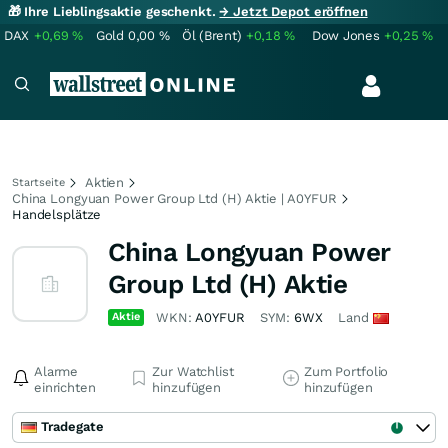
🎁 Ihre Lieblingsaktie geschenkt.
→ Jetzt Depot eröffnen
DAX
+0,69
%
Gold
0,00
%
Öl (Brent)
+0,18
%
Dow Jones
+0,25
%
Aktien
Startseite
China Longyuan Power Group Ltd (H) Aktie | A0YFUR
Handelsplätze
China Longyuan Power
Group Ltd (H) Aktie
Aktie
WKN:
A0YFUR
SYM:
6WX
Land
Alarme
Zur Watchlist
Zum Portfolio
einrichten
hinzufügen
hinzufügen
Tradegate