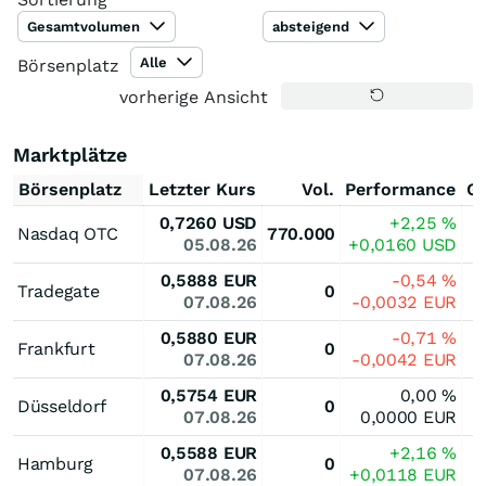
Gesamtvolumen
absteigend
Alle
Börsenplatz
vorherige Ansicht
Marktplätze
Börsenplatz
Letzter Kurs
Vol.
Performance
G
0,7260
USD
+2,25
%
Nasdaq OTC
770.000
05.08.26
+0,0160
USD
0,5888
EUR
-0,54
%
Tradegate
0
07.08.26
-0,0032
EUR
0,5880
EUR
-0,71
%
Frankfurt
0
07.08.26
-0,0042
EUR
0,5754
EUR
0,00
%
Düsseldorf
0
07.08.26
0,0000
EUR
0,5588
EUR
+2,16
%
Hamburg
0
07.08.26
+0,0118
EUR