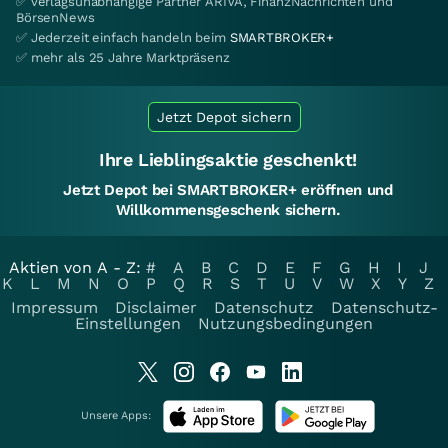
✅ verlagsunabhängige Partner ARIVA, FinanzNachrichten und
BörsenNews
✅ Jederzeit einfach handeln beim
SMARTBROKER+
✅ mehr als 25 Jahre Marktpräsenz
Jetzt Depot sichern
Ihre Lieblingsaktie geschenkt!
Jetzt Depot bei SMARTBROKER+ eröffnen und
Willkommensgeschenk sichern.
Aktien von A - Z:
#
A
B
C
D
E
F
G
H
I
J
K
L
M
N
O
P
Q
R
S
T
U
V
W
X
Y
Z
Impressum
Disclaimer
Datenschutz
Datenschutz-
Einstellungen
Nutzungsbedingungen
Unsere Apps: