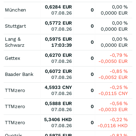
0,6284
EUR
0,00
%
München
0
07.08.26
0,0000
EUR
0,5772
EUR
0,00
%
Stuttgart
0
07.08.26
0,0000
EUR
Lang &
0,5975
EUR
0,00
%
0
Schwarz
17:03:39
0,0000
EUR
0,6270
EUR
-0,79
%
Gettex
0
07.08.26
-0,0050
EUR
0,6072
EUR
-0,85
%
Baader Bank
0
07.08.26
-0,0052
EUR
4,5933
CNY
-0,25
%
TTMzero
0
07.08.26
-0,0115
CNY
0,5888
EUR
-0,56
%
TTMzero
0
07.08.26
-0,0033
EUR
5,3406
HKD
-0,22
%
TTMzero
0
07.08.26
-0,0116
HKD
Quotrix
0,5975
EUR
-0,83
%