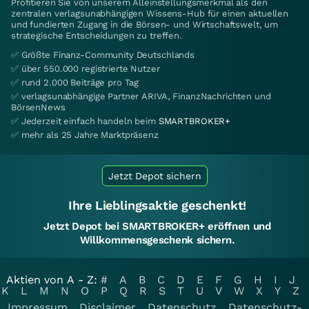
Profitieren Sie von unserem Alleinstellungsmerkmal als den
zentralen verlagsunabhängigen Wissens-Hub für einen aktuellen
und fundierten Zugang in die Börsen- und Wirtschaftswelt, um
strategische Entscheidungen zu treffen.
✅ Größte Finanz-Community Deutschlands
✅ über 550.000 registrierte Nutzer
✅ rund 2.000 Beiträge pro Tag
✅ verlagsunabhängige Partner ARIVA, FinanzNachrichten und
BörsenNews
✅ Jederzeit einfach handeln beim
SMARTBROKER+
✅ mehr als 25 Jahre Marktpräsenz
Jetzt Depot sichern
Ihre Lieblingsaktie geschenkt!
Jetzt Depot bei SMARTBROKER+ eröffnen und
Willkommensgeschenk sichern.
Aktien von A - Z:
#
A
B
C
D
E
F
G
H
I
J
K
L
M
N
O
P
Q
R
S
T
U
V
W
X
Y
Z
Impressum
Disclaimer
Datenschutz
Datenschutz-