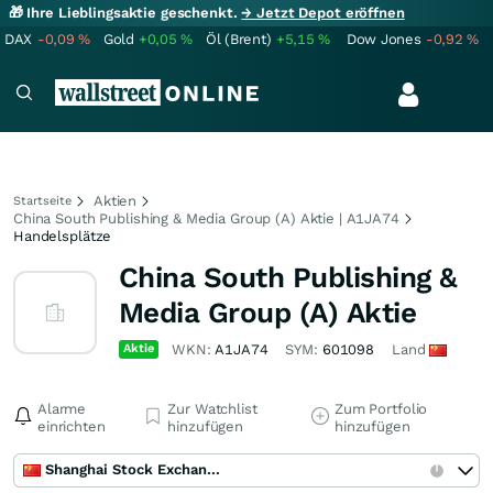
🎁 Ihre Lieblingsaktie geschenkt.
→ Jetzt Depot eröffnen
DAX
-0,09
%
Gold
+0,05
%
Öl (Brent)
+5,15
%
Dow Jones
-0,92
%
Aktien
Startseite
China South Publishing & Media Group (A) Aktie | A1JA74
Handelsplätze
China South Publishing &
Media Group (A) Aktie
Aktie
WKN:
A1JA74
SYM:
601098
Land
Alarme
Zur Watchlist
Zum Portfolio
einrichten
hinzufügen
hinzufügen
Shanghai Stock Exchange