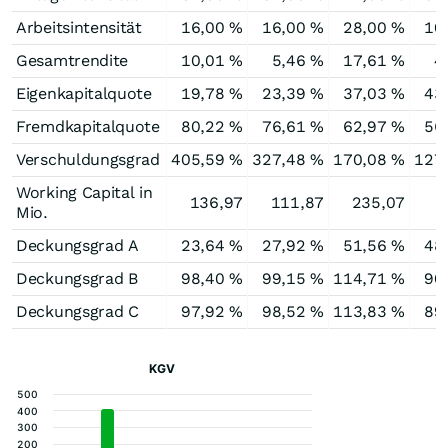
Arbeitsintensität
16,00 %
16,00 %
28,00 %
10
Gesamtrendite
10,01 %
5,46 %
17,61 %
4
Eigenkapitalquote
19,78 %
23,39 %
37,03 %
43
Fremdkapitalquote
80,22 %
76,61 %
62,97 %
56
Verschuldungsgrad
405,59 %
327,48 %
170,08 %
127
Working Capital in
136,97
111,87
235,07
Mio.
Deckungsgrad A
23,64 %
27,92 %
51,56 %
48
Deckungsgrad B
98,40 %
99,15 %
114,71 %
90
Deckungsgrad C
97,92 %
98,52 %
113,83 %
89
KGV
500
400
300
200