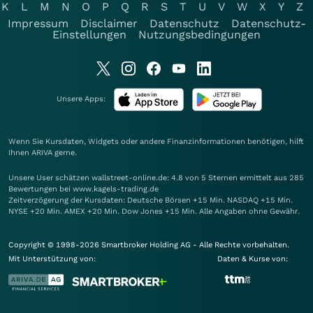
K
L
M
N
O
P
Q
R
S
T
U
V
W
X
Y
Z
Impressum
Disclaimer
Datenschutz
Datenschutz-
Einstellungen
Nutzungsbedingungen
Unsere Apps:
Wenn Sie Kursdaten, Widgets oder andere Finanzinformationen benötigen, hilft
Ihnen
ARIVA
gerne.
Unsere User schätzen wallstreet-online.de: 4.8 von 5 Sternen ermittelt aus 285
Bewertungen bei www.kagels-trading.de
Zeitverzögerung der Kursdaten: Deutsche Börsen +15 Min. NASDAQ +15 Min.
NYSE +20 Min. AMEX +20 Min. Dow Jones +15 Min. Alle Angaben ohne Gewähr.
Copyright © 1998-2026 Smartbroker Holding AG - Alle Rechte vorbehalten.
Mit Unterstützung von:
Daten & Kurse von: