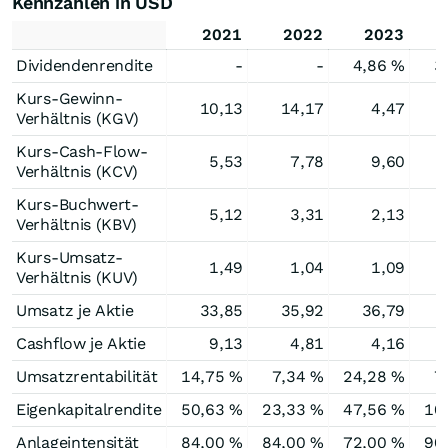
Kennzahlen in USD
2021
2022
2023
Dividendenrendite
-
-
4,86 %
3
Kurs-Gewinn-
10,13
14,17
4,47
Verhältnis (KGV)
Kurs-Cash-Flow-
5,53
7,78
9,60
Verhältnis (KCV)
Kurs-Buchwert-
5,12
3,31
2,13
Verhältnis (KBV)
Kurs-Umsatz-
1,49
1,04
1,09
Verhältnis (KUV)
Umsatz je Aktie
33,85
35,92
36,79
Cashflow je Aktie
9,13
4,81
4,16
Umsatzrentabilität
14,75 %
7,34 %
24,28 %
7
Eigenkapitalrendite
50,63 %
23,33 %
47,56 %
10
Anlageintensität
84,00 %
84,00 %
72,00 %
90