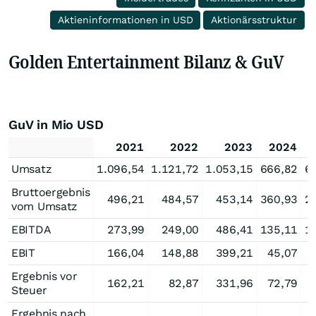
Aktieninformationen in USD
Aktionärsstruktur
Golden Entertainment Bilanz & GuV
GuV in Mio USD
2021
2022
2023
2024
Umsatz
1.096,54
1.121,72
1.053,15
666,82
6
Bruttoergebnis
496,21
484,57
453,14
360,93
2
vom Umsatz
EBITDA
273,99
249,00
486,41
135,11
1
EBIT
166,04
148,88
399,21
45,07
Ergebnis vor
162,21
82,87
331,96
72,79
Steuer
Ergebnis nach