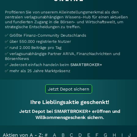
Profitieren Sie von unserem Alleinstellungsmerkmal als den
zentralen verlagsunabhängigen Wissens-Hub für einen aktuellen
und fundierten Zugang in die Börsen- und Wirtschaftswelt, um
strategische Entscheidungen zu treffen.
✅ Größte Finanz-Community Deutschlands
✅ über 550.000 registrierte Nutzer
✅ rund 2.000 Beiträge pro Tag
✅ verlagsunabhängige Partner ARIVA, FinanzNachrichten und
BörsenNews
✅ Jederzeit einfach handeln beim
SMARTBROKER+
✅ mehr als 25 Jahre Marktpräsenz
Jetzt Depot sichern
Ihre Lieblingsaktie geschenkt!
Jetzt Depot bei SMARTBROKER+ eröffnen und
Willkommensgeschenk sichern.
Aktien von A - Z:
#
A
B
C
D
E
F
G
H
I
J