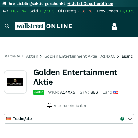
🎁 Ihre Lieblingsaktie geschenkt.
→ Jetzt Depot eröffnen
DAX
+0,71
%
Gold
+1,99
%
Öl (Brent)
-1,81
%
Dow Jones
+0,10
%
Aktien
Golden Entertainment Aktie | A14XX5
Bilanz
Startseite
Golden Entertainment
Aktie
Aktie
WKN:
A14XX5
SYM:
GE6
Land
Alarme einrichten
Tradegate