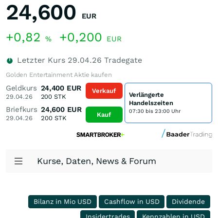
24,600
EUR
+0,82
+0,200
%
EUR
Letzter Kurs
29.04.26
Tradegate
Golden Entertainment Aktie kaufen
Geldkurs
24,400
EUR
Verkauf
Verlängerte
29.04.26
200
STK
Handelszeiten
Briefkurs
24,600
EUR
07:30 bis 23:00 Uhr
Kauf
29.04.26
200
STK
Kurse, Daten, News & Forum
Bilanz in Mio USD
Cashflow in USD
Dividende
Insidertrades
Kennzahlen in USD