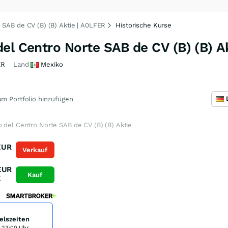
 SAB de CV (B) (B) Aktie | A0LFER
Historische Kurse
el Centro Norte SAB de CV (B) (B) A
ER
Land
Mexiko
m Portfolio hinzufügen
 del Centro Norte SAB de CV (B) (B) Aktie
EUR
Verkauf
K
EUR
Kauf
K
elszeiten
s 23:00 Uhr