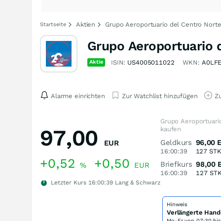
Aktien
Grupo Aeroportuario del Centro Norte
Startseite
Grupo Aeroportuario d
Aktie
ISIN:
US4005011022
WKN:
A0LF
Alarme einrichten
Zur Watchlist hinzufügen
Zu
Grupo Aeroportuario
97,00
kaufen
Geldkurs
96,00
EUR
16:00:39
127
ST
+0,52
+0,50
Briefkurs
98,00
%
EUR
16:00:39
127
ST
Letzter Kurs
16:00:39
Lang & Schwarz
Hinweis
Verlängerte Hand
Mo-Fr von
07:30 bi