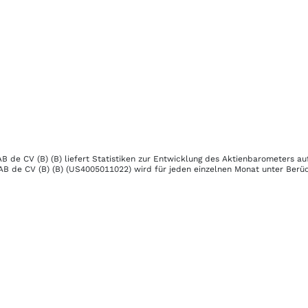
B de CV (B) (B)
liefert Statistiken zur Entwicklung des Aktienbarometers au
AB de CV (B) (B)
(US4005011022)
wird für jeden einzelnen Monat unter Berück