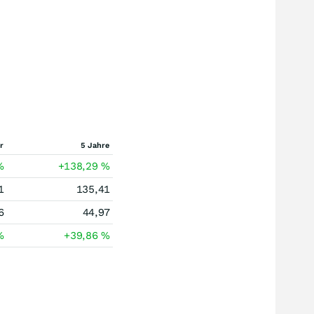
r
5 Jahre
%
+138,29
%
1
135,41
6
44,97
%
+39,86
%