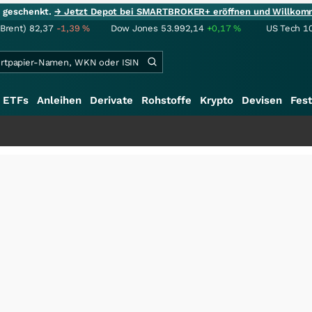
ie geschenkt.
→ Jetzt Depot bei SMARTBROKER+ eröffnen und Willkom
(Brent)
82,37
-1,39
%
Dow Jones
53.992,14
+0,17
%
US Tech 1
ETFs
Anleihen
Derivate
Rohstoffe
Krypto
Devisen
Fest
+