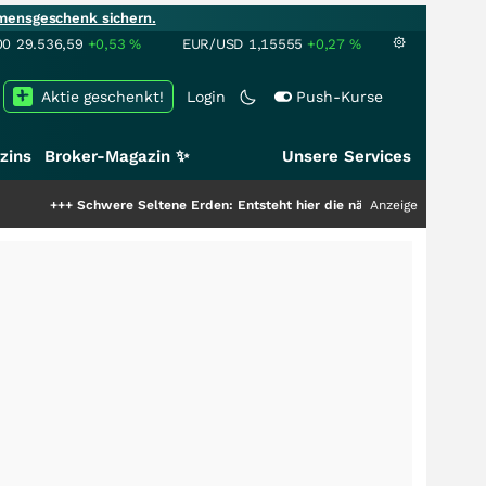
mensgeschenk sichern.
00
29.536,59
+0,53
%
EUR/USD
1,15555
+0,27
%
Aktie geschenkt!
Login
Push-Kurse
zins
Broker-Magazin ✨
Unsere Services
++
Schwere Seltene Erden: Entsteht hier die nächste Milliardenstory?
Anzeige
+++