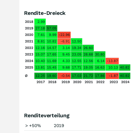
Rendite-Dreieck
2018
2.99
2019
27.18
57.05
2020
7.61
9.99
-22.96
2021
8.81
10.82
-6.91
12.50
2022
12.16
14.57
3.14
19.34
26.60
2023
15.07
17.65
9.45
23.05
28.68
30.80
2024
10.40
11.69
4.33
12.55
12.56
6.14
-13.87
2025
13.81
15.45
9.68
17.71
19.05
16.63
10.13
40.82
Ø
12.25
19.60
-0.54
17.03
21.72
17.86
-1.87
40.82
2017
2018
2019
2020
2021
2022
2023
2024
Renditeverteilung
> +50%
2019