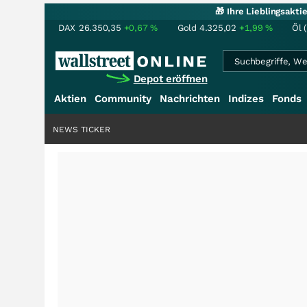
🎁 Ihre Lieblingsakt
DAX
26.350,35
+0,67
%
Gold
4.325,02
+1,99
%
Öl 
Depot eröffnen
Aktien
Community
Nachrichten
Indizes
Fonds
NEWS TICKER