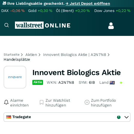
🎁 Ihre Lieblingsaktie geschenkt.
→ Jetzt Depot eröffnen
DAX
-0,06
%
Gold
+0,30
%
Öl (Brent)
+0,20
%
Dow Jones
+0,22
%
Aktien
Innovent Biologics Aktie | A2N7N8
Startseite
Handelsplätze
Innovent Biologics Aktie
Aktie
WKN:
A2N7N8
SYM:
6IB
Land
Alarme
Zur Watchlist
Zum Portfolio
einrichten
hinzufügen
hinzufügen
Tradegate