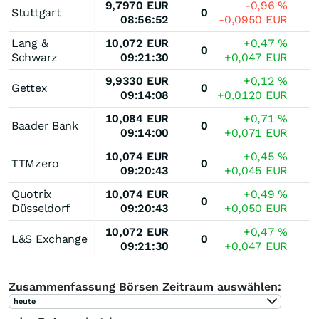
9,7970
EUR
-0,96
%
Stuttgart
0
08:56:52
-0,0950
EUR
Lang &
10,072
EUR
+0,47
%
0
Schwarz
09:21:30
+0,047
EUR
9,9330
EUR
+0,12
%
Gettex
0
09:14:08
+0,0120
EUR
10,084
EUR
+0,71
%
Baader Bank
0
09:14:00
+0,071
EUR
10,074
EUR
+0,45
%
TTMzero
0
09:20:43
+0,045
EUR
Quotrix
10,074
EUR
+0,49
%
0
Düsseldorf
09:20:43
+0,050
EUR
10,072
EUR
+0,47
%
L&S Exchange
0
09:21:30
+0,047
EUR
Zusammenfassung Börsen Zeitraum auswählen:
heute