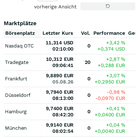
vorherige Ansicht
Marktplätze
Börsenplatz
Letzter Kurs
Vol.
Performance
Ges
11,314
USD
+3,42
%
Nasdaq OTC
0
02:10:00
+0,374
USD
10,312
EUR
+2,87
%
Tradegate
20
09:06:41
+0,288
EUR
9,8890
EUR
+3,07
%
Frankfurt
0
05.08.26
+0,2950
EUR
9,7940
EUR
-0,98
%
Düsseldorf
0
08:13:00
-0,0970
EUR
9,7400
EUR
+0,41
%
Hamburg
0
08:42:20
+0,0400
EUR
9,9140
EUR
+0,04
%
München
0
08:02:54
+0,0040
EUR