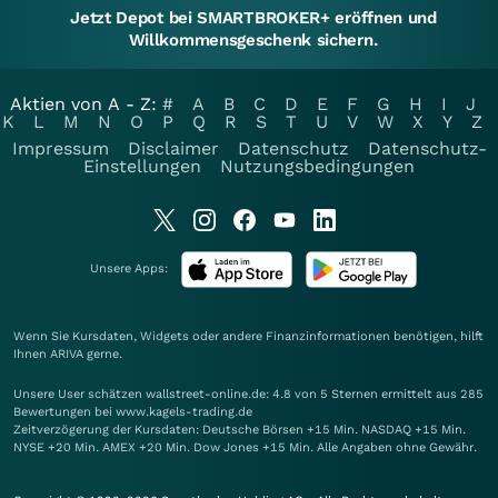
Jetzt Depot bei SMARTBROKER+ eröffnen und
Willkommensgeschenk sichern.
Aktien von A - Z:
#
A
B
C
D
E
F
G
H
I
J
K
L
M
N
O
P
Q
R
S
T
U
V
W
X
Y
Z
Impressum
Disclaimer
Datenschutz
Datenschutz-
Einstellungen
Nutzungsbedingungen
Unsere Apps:
Wenn Sie Kursdaten, Widgets oder andere Finanzinformationen benötigen, hilft
Ihnen
ARIVA
gerne.
Unsere User schätzen wallstreet-online.de: 4.8 von 5 Sternen ermittelt aus 285
Bewertungen bei www.kagels-trading.de
Zeitverzögerung der Kursdaten: Deutsche Börsen +15 Min. NASDAQ +15 Min.
NYSE +20 Min. AMEX +20 Min. Dow Jones +15 Min. Alle Angaben ohne Gewähr.