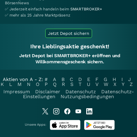
BörsenNews
✅ Jederzeit einfach handeln beim
SMARTBROKER+
✅ mehr als 25 Jahre Marktpräsenz
Jetzt Depot sichern
Ihre Lieblingsaktie geschenkt!
Jetzt Depot bei SMARTBROKER+ eröffnen und
Willkommensgeschenk sichern.
Aktien von A - Z:
#
A
B
C
D
E
F
G
H
I
J
K
L
M
N
O
P
Q
R
S
T
U
V
W
X
Y
Z
Impressum
Disclaimer
Datenschutz
Datenschutz-
Einstellungen
Nutzungsbedingungen
Unsere Apps: