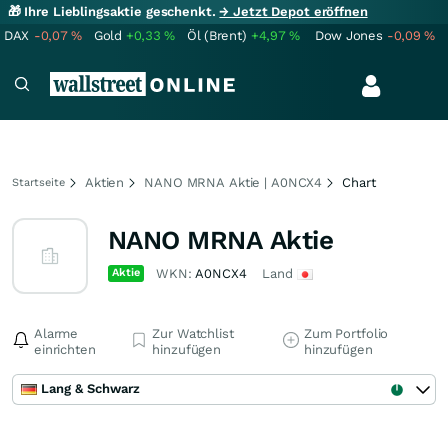
🎁 Ihre Lieblingsaktie geschenkt.
→ Jetzt Depot eröffnen
DAX
-0,07
%
Gold
+0,33
%
Öl (Brent)
+4,97
%
Dow Jones
-0,09
%
Aktien
NANO MRNA Aktie | A0NCX4
Chart
Startseite
NANO MRNA Aktie
Aktie
WKN:
A0NCX4
Land
Alarme
Zur Watchlist
Zum Portfolio
einrichten
hinzufügen
hinzufügen
Lang & Schwarz