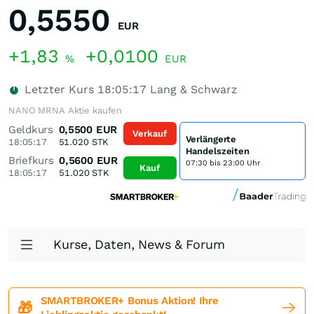
0,5550
EUR
+1,83
+0,0100
%
EUR
Letzter Kurs
18:05:17
Lang & Schwarz
NANO MRNA Aktie kaufen
Geldkurs
0,5500
EUR
Verkauf
Verlängerte
18:05:17
51.020
STK
Handelszeiten
Briefkurs
0,5600
EUR
07:30 bis 23:00 Uhr
Kauf
18:05:17
51.020
STK
Kurse, Daten, News & Forum
SMARTBROKER+ Bonus Aktion! Ihre
🎁