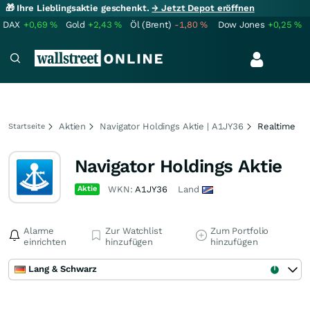
🎁 Ihre Lieblingsaktie geschenkt.
→ Jetzt Depot eröffnen
DAX
+0,69
%
Gold
+2,43
%
Öl (Brent)
-1,80
%
Dow Jones
+0,25
%
Aktien
Navigator Holdings Aktie | A1JY36
Realtime
Startseite
Navigator Holdings Aktie
Aktie
WKN:
A1JY36
Land
Alarme
Zur Watchlist
Zum Portfolio
einrichten
hinzufügen
hinzufügen
Lang & Schwarz