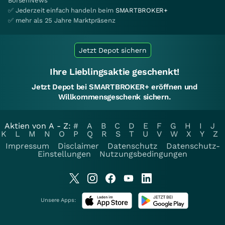
BörsenNews
✅ Jederzeit einfach handeln beim
SMARTBROKER+
✅ mehr als 25 Jahre Marktpräsenz
Jetzt Depot sichern
Ihre Lieblingsaktie geschenkt!
Jetzt Depot bei SMARTBROKER+ eröffnen und
Willkommensgeschenk sichern.
Aktien von A - Z:
#
A
B
C
D
E
F
G
H
I
J
K
L
M
N
O
P
Q
R
S
T
U
V
W
X
Y
Z
Impressum
Disclaimer
Datenschutz
Datenschutz-
Einstellungen
Nutzungsbedingungen
Unsere Apps: