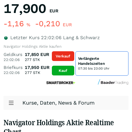
17,900
EUR
-1,16
-0,210
%
EUR
Letzter Kurs
22:02:06
Lang & Schwarz
Navigator Holdings Aktie kaufen
Geldkurs
17,850
EUR
Verkauf
Verlängerte
22:02:06
277
STK
Handelszeiten
Briefkurs
17,950
EUR
07:30 bis 23:00 Uhr
Kauf
22:02:06
277
STK
Kurse, Daten, News & Forum
Navigator Holdings Aktie Realtime
Chart