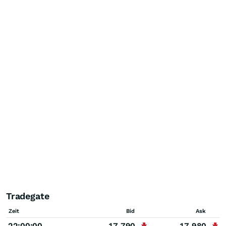
Tradegate
Zeit
Bid
Ask
22:00:00
17,790
17,980