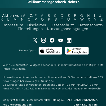
Willkommensgeschenk sichern.
Aktien von A - Z:
#
A
B
C
D
E
F
G
H
I
J
K
L
M
N
O
P
Q
R
S
T
U
V
W
X
Y
Z
Impressum
Disclaimer
Datenschutz
Datenschutz-
Einstellungen
Nutzungsbedingungen
Unsere Apps:
Wenn Sie Kursdaten, Widgets oder andere Finanzinformationen benötigen, hilft
Ihnen
ARIVA
gerne.
Unsere User schätzen wallstreet-online.de: 4.8 von 5 Sternen ermittelt aus 285
Bewertungen bei www.kagels-trading.de
Zeitverzögerung der Kursdaten: Deutsche Börsen +15 Min. NASDAQ +15 Min.
NYSE +20 Min. AMEX +20 Min. Dow Jones +15 Min. Alle Angaben ohne Gewähr.
Copyright © 1998-2026 Smartbroker Holding AG - Alle Rechte vorbehalten.
Mit Unterstützung von:
Daten & Kurse von: