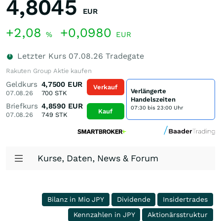
4,8045
EUR
+2,08
+0,0980
%
EUR
Letzter Kurs
07.08.26
Tradegate
Rakuten Group Aktie kaufen
Geldkurs
4,7500
EUR
Verkauf
Verlängerte
07.08.26
700
STK
Handelszeiten
Briefkurs
4,8590
EUR
07:30 bis 23:00 Uhr
Kauf
07.08.26
749
STK
Kurse, Daten, News & Forum
Bilanz in Mio JPY
Dividende
Insidertrades
Kennzahlen in JPY
Aktionärsstruktur