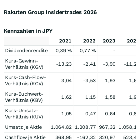
Rakuten Group Insidertrades
2026
Kennzahlen in JPY
2021
2022
2023
2024
Dividendenrendite
0,39 %
0,77 %
-
-
Kurs-Gewinn-
-13,23
-2,41
-3,90
-11,26
Verhältnis (KGV)
Kurs-Cash-Flow-
3,04
-3,53
1,93
1,62
Verhältnis (KCV)
Kurs-Buchwert-
1,62
1,15
1,58
1,97
Verhältnis (KBV)
Kurs-Umsatz-
1,05
0,47
0,64
0,80
Verhältnis (KUV)
Umsatz je Aktie
1.064,82
1.208,77
967,32
1.058,13
Cashflow je Aktie
368,95
-162,32
320,97
523,47