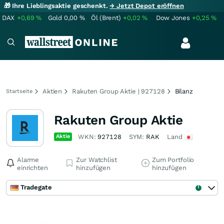
🎁 Ihre Lieblingsaktie geschenkt.
→ Jetzt Depot eröffnen
DAX
+0,69
%
Gold
0,00
%
Öl (Brent)
+0,02
%
Dow Jones
+0,25
%
Aktien
Rakuten Group Aktie | 927128
Bilanz
Startseite
Rakuten Group Aktie
Aktie
WKN:
927128
SYM:
RAK
Land
Alarme
Zur Watchlist
Zum Portfolio
einrichten
hinzufügen
hinzufügen
Tradegate