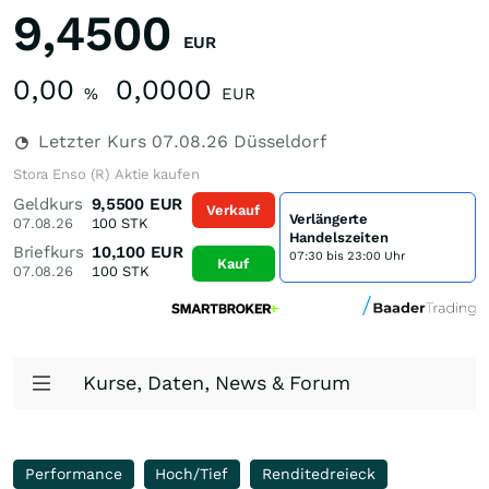
9,4500
EUR
0,00
0,0000
%
EUR
Letzter Kurs
07.08.26
Düsseldorf
Stora Enso (R) Aktie kaufen
Geldkurs
9,5500
EUR
Verkauf
Verlängerte
07.08.26
100
STK
Handelszeiten
Briefkurs
10,100
EUR
07:30 bis 23:00 Uhr
Kauf
07.08.26
100
STK
Kurse, Daten, News & Forum
Performance
Hoch/Tief
Renditedreieck