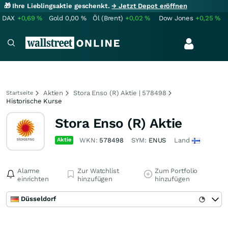
🎁 Ihre Lieblingsaktie geschenkt.
→ Jetzt Depot eröffnen
DAX
+0,69
%
Gold
0,00
%
Öl (Brent)
+0,02
%
Dow Jones
+0,25
%
Aktien
Stora Enso (R) Aktie | 578498
Startseite
Historische Kurse
Stora Enso (R) Aktie
Aktie
WKN:
578498
SYM:
ENUS
Land
Alarme
Zur Watchlist
Zum Portfolio
einrichten
hinzufügen
hinzufügen
Düsseldorf