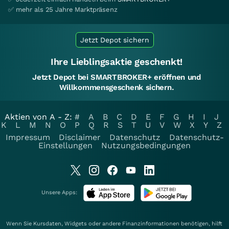
✅ mehr als 25 Jahre Marktpräsenz
Jetzt Depot sichern
Ihre Lieblingsaktie geschenkt!
Jetzt Depot bei SMARTBROKER+ eröffnen und
Willkommensgeschenk sichern.
Aktien von A - Z:
#
A
B
C
D
E
F
G
H
I
J
K
L
M
N
O
P
Q
R
S
T
U
V
W
X
Y
Z
Impressum
Disclaimer
Datenschutz
Datenschutz-
Einstellungen
Nutzungsbedingungen
Unsere Apps:
Wenn Sie Kursdaten, Widgets oder andere Finanzinformationen benötigen, hilft