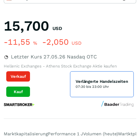
15,700
USD
-11,55
-2,050
%
USD
Letzter Kurs
27.05.26
Nasdaq OTC
Hellenic Exchanges - Athens Stock Exchange Aktie kaufen
Verkauf
Verlängerte Handelszeiten
07:30 bis 23:00 Uhr
Kauf
Marktkapitalisierung
Performance 1 J
Volumen (heute)
Martktpla