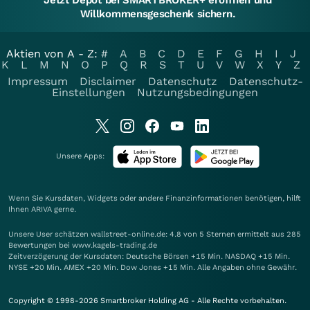
Jetzt Depot bei SMARTBROKER+ eröffnen und
Willkommensgeschenk sichern.
Aktien von A - Z:
#
A
B
C
D
E
F
G
H
I
J
K
L
M
N
O
P
Q
R
S
T
U
V
W
X
Y
Z
Impressum
Disclaimer
Datenschutz
Datenschutz-
Einstellungen
Nutzungsbedingungen
Unsere Apps:
Wenn Sie Kursdaten, Widgets oder andere Finanzinformationen benötigen, hilft
Ihnen
ARIVA
gerne.
Unsere User schätzen wallstreet-online.de: 4.8 von 5 Sternen ermittelt aus 285
Bewertungen bei www.kagels-trading.de
Zeitverzögerung der Kursdaten: Deutsche Börsen +15 Min. NASDAQ +15 Min.
NYSE +20 Min. AMEX +20 Min. Dow Jones +15 Min. Alle Angaben ohne Gewähr.
Copyright © 1998-2026 Smartbroker Holding AG - Alle Rechte vorbehalten.