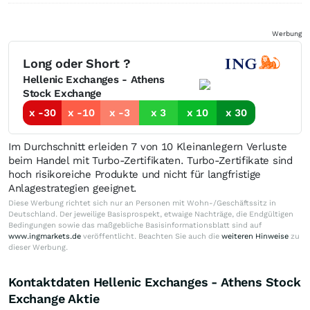
Werbung
Long oder Short ?
Hellenic Exchanges - Athens
Stock Exchange
x -30
x -10
x -3
x 3
x 10
x 30
Im Durchschnitt erleiden 7 von 10 Kleinanlegern Verluste
beim Handel mit Turbo-Zertifikaten. Turbo-Zertifikate sind
hoch risikoreiche Produkte und nicht für langfristige
Anlagestrategien geeignet.
Diese Werbung richtet sich nur an Personen mit Wohn-/Geschäftssitz in
Deutschland. Der jeweilige Basisprospekt, etwaige Nachträge, die Endgültigen
Bedingungen sowie das maßgebliche Basisinformationsblatt sind auf
www.ingmarkets.de
veröffentlicht. Beachten Sie auch die
weiteren Hinweise
zu
dieser Werbung.
Kontaktdaten Hellenic Exchanges - Athens Stock
Exchange Aktie