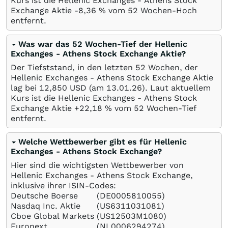
Kurs ist die Hellenic Exchanges - Athens Stock
Exchange Aktie -8,36
%
vom 52 Wochen-Hoch
entfernt.
Was war das 52 Wochen-Tief der Hellenic
Exchanges - Athens Stock Exchange Aktie?
Der Tiefststand, in den letzten 52 Wochen, der
Hellenic Exchanges - Athens Stock Exchange Aktie
lag bei 12,850
USD
(am
13.01.26
). Laut aktuellem
Kurs ist die Hellenic Exchanges - Athens Stock
Exchange Aktie +22,18
%
vom 52 Wochen-Tief
entfernt.
Welche Wettbewerber gibt es für Hellenic
Exchanges - Athens Stock Exchange?
Hier sind die wichtigsten Wettbewerber von
Hellenic Exchanges - Athens Stock Exchange,
inklusive ihrer ISIN-Codes:
Deutsche Boerse
(DE0005810055)
Nasdaq Inc. Aktie
(US6311031081)
Cboe Global Markets
(US12503M1080)
Euronext
(NL0006294274)