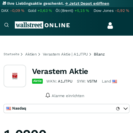
🎁 Ihre Lieblingsaktie geschenkt.
→ Jetzt Depot eröffnen
DAX
-0,09
%
Gold
+0,63
%
Öl (Brent)
+5,15
%
Dow Jones
-0,92
%
Aktien
Verastem Aktie | A1JTPU
Bilanz
Startseite
Verastem Aktie
Aktie
WKN:
A1JTPU
SYM:
VSTM
Land
Alarme einrichten
Nasdaq