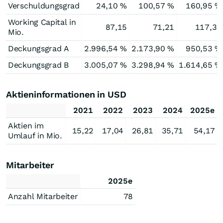
Verschuldungsgrad
24,10 %
100,57 %
160,95 %
Working Capital in
87,15
71,21
117,30
Mio.
Deckungsgrad A
2.996,54 %
2.173,90 %
950,53 %
Deckungsgrad B
3.005,07 %
3.298,94 %
1.614,65 %
Aktieninformationen in USD
2021
2022
2023
2024
2025e
Aktien im
15,22
17,04
26,81
35,71
54,17
Umlauf in Mio.
Mitarbeiter
2025e
Anzahl Mitarbeiter
78