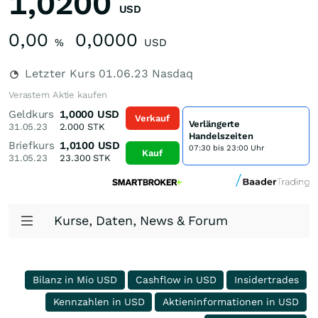
1,0200
USD
0,00
0,0000
%
USD
Letzter Kurs
01.06.23
Nasdaq
Verastem Aktie kaufen
Geldkurs
1,0000
USD
Verkauf
Verlängerte
31.05.23
2.000
STK
Handelszeiten
Briefkurs
1,0100
USD
07:30 bis 23:00 Uhr
Kauf
31.05.23
23.300
STK
Kurse, Daten, News & Forum
Bilanz in Mio USD
Cashflow in USD
Insidertrades
Kennzahlen in USD
Aktieninformationen in USD