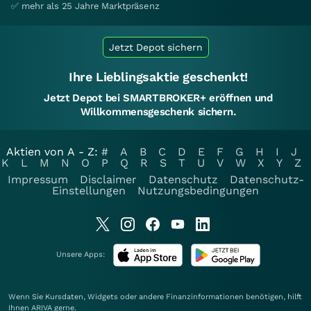
✅ mehr als 25 Jahre Marktpräsenz
Jetzt Depot sichern
Ihre Lieblingsaktie geschenkt!
Jetzt Depot bei SMARTBROKER+ eröffnen und
Willkommensgeschenk sichern.
Aktien von A - Z:
#
A
B
C
D
E
F
G
H
I
J
K
L
M
N
O
P
Q
R
S
T
U
V
W
X
Y
Z
Impressum
Disclaimer
Datenschutz
Datenschutz-
Einstellungen
Nutzungsbedingungen
Unsere Apps:
Wenn Sie Kursdaten, Widgets oder andere Finanzinformationen benötigen, hilft
Ihnen
ARIVA
gerne.