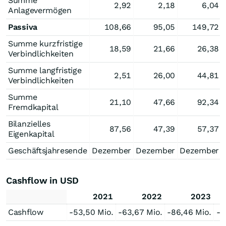
Summe
2,92
2,18
6,04
Anlagevermögen
Passiva
108,66
95,05
149,72
Summe kurzfristige
18,59
21,66
26,38
Verbindlichkeiten
Summe langfristige
2,51
26,00
44,81
Verbindlichkeiten
Summe
21,10
47,66
92,34
Fremdkapital
Bilanzielles
87,56
47,39
57,37
Eigenkapital
Geschäftsjahresende
Dezember
Dezember
Dezember
Cashflow in USD
2021
2022
2023
Cashflow
-53,50 Mio.
-63,67 Mio.
-86,46 Mio.
-1