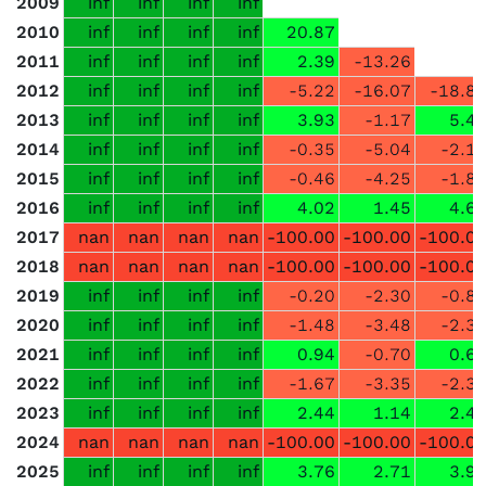
2009
inf
inf
inf
inf
2010
inf
inf
inf
inf
20.87
2011
inf
inf
inf
inf
2.39
-13.26
2012
inf
inf
inf
inf
-5.22
-16.07
-18.8
2013
inf
inf
inf
inf
3.93
-1.17
5.4
2014
inf
inf
inf
inf
-0.35
-5.04
-2.1
2015
inf
inf
inf
inf
-0.46
-4.25
-1.8
2016
inf
inf
inf
inf
4.02
1.45
4.6
2017
nan
nan
nan
nan
-100.00
-100.00
-100.0
2018
nan
nan
nan
nan
-100.00
-100.00
-100.0
2019
inf
inf
inf
inf
-0.20
-2.30
-0.8
2020
inf
inf
inf
inf
-1.48
-3.48
-2.3
2021
inf
inf
inf
inf
0.94
-0.70
0.6
2022
inf
inf
inf
inf
-1.67
-3.35
-2.3
2023
inf
inf
inf
inf
2.44
1.14
2.4
2024
nan
nan
nan
nan
-100.00
-100.00
-100.0
2025
inf
inf
inf
inf
3.76
2.71
3.9