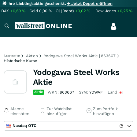
🎁 Ihre Lieblingsaktie geschenkt.
→ Jetzt Depot eröffnen
DAX
+0,69
%
Gold
0,00
%
Öl (Brent)
+0,02
%
Dow Jones
+0,25
%
Aktien
Yodogawa Steel Works Aktie | 863667
Startseite
Historische Kurse
Yodogawa Steel Works
Aktie
Aktie
WKN:
863667
SYM:
YDWAF
Land
Alarme
Zur Watchlist
Zum Portfolio
einrichten
hinzufügen
hinzufügen
Nasdaq OTC