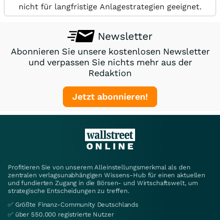
nicht für langfristige Anlagestrategien geeignet.
Newsletter
Abonnieren Sie unsere kostenlosen Newsletter
und verpassen Sie nichts mehr aus der
Redaktion
Jetzt abonnieren!
Profitieren Sie von unserem Alleinstellungsmerkmal als den
zentralen verlagsunabhängigen Wissens-Hub für einen aktuellen
und fundierten Zugang in die Börsen- und Wirtschaftswelt, um
strategische Entscheidungen zu treffen.
✅ Größte Finanz-Community Deutschlands
✅ über 550.000 registrierte Nutzer