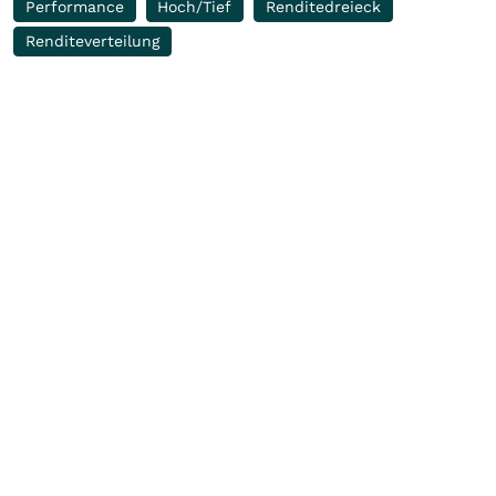
Performance
Hoch/Tief
Renditedreieck
Renditeverteilung