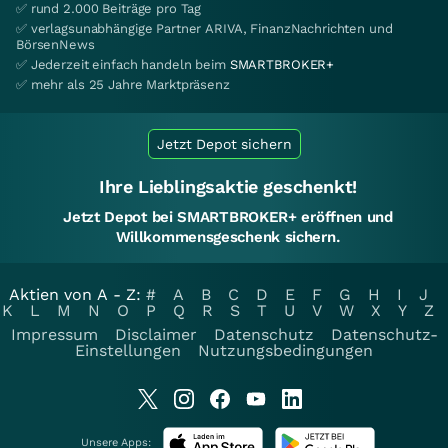
✅ rund 2.000 Beiträge pro Tag
✅ verlagsunabhängige Partner ARIVA, FinanzNachrichten und
BörsenNews
✅ Jederzeit einfach handeln beim
SMARTBROKER+
✅ mehr als 25 Jahre Marktpräsenz
Jetzt Depot sichern
Ihre Lieblingsaktie geschenkt!
Jetzt Depot bei SMARTBROKER+ eröffnen und
Willkommensgeschenk sichern.
Aktien von A - Z:
#
A
B
C
D
E
F
G
H
I
J
K
L
M
N
O
P
Q
R
S
T
U
V
W
X
Y
Z
Impressum
Disclaimer
Datenschutz
Datenschutz-
Einstellungen
Nutzungsbedingungen
Unsere Apps: