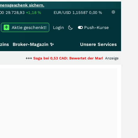
mensgeschenk sichern.
00
29.728,93
+1,18
%
EUR/USD
1,15587
0,00
%
Aktie geschenkt!
Login
Push-Kurse
zins
Broker-Magazin ✨
Unsere Services
+++
Saga bei 0,53 CAD: Bewertet der Markt noch immer nur die Hälfte de
Anzeige