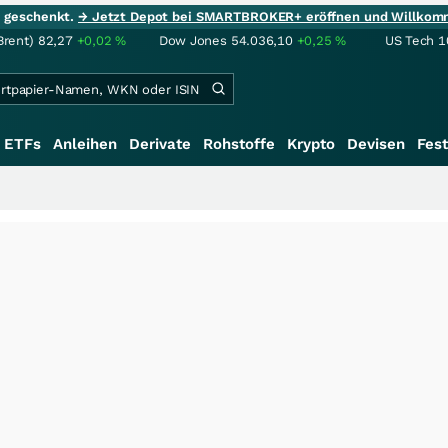
ie geschenkt.
→ Jetzt Depot bei SMARTBROKER+ eröffnen und Willkom
Brent)
82,27
+0,02
%
Dow Jones
54.036,10
+0,25
%
US Tech 1
ETFs
Anleihen
Derivate
Rohstoffe
Krypto
Devisen
Fest