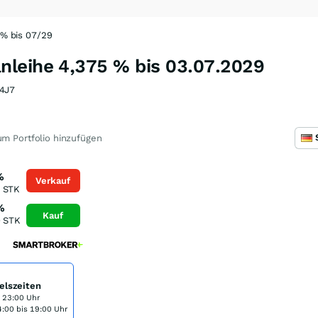
% bis 07/29
leihe 4,375 % bis 03.07.2029
4J7
m Portfolio hinzufügen
%
Verkauf
STK
%
Kauf
0
STK
elszeiten
s 23:00 Uhr
:00 bis 19:00 Uhr