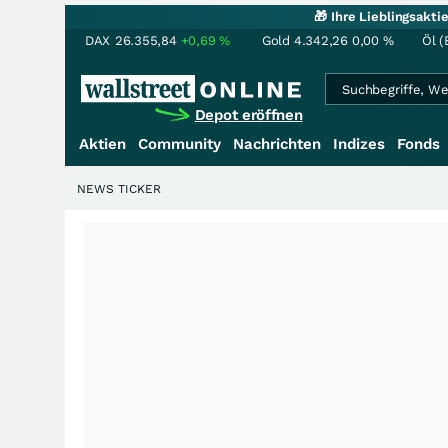
🎁 Ihre Lieblingsakt
DAX
26.355,84
+0,69
%
Gold
4.342,26
0,00
%
Öl (
Depot eröffnen
Aktien
Community
Nachrichten
Indizes
Fonds
NEWS TICKER