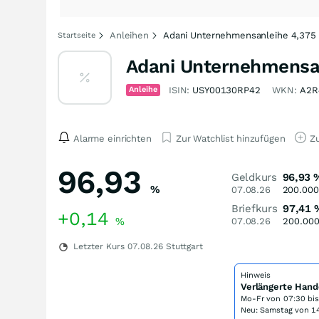
Anleihen
Adani Unternehmensanleihe 4,375 
Startseite
Adani Unternehmensan
Anleihe
ISIN:
USY00130RP42
WKN:
A2R
Alarme einrichten
Zur Watchlist hinzufügen
Zu
96,93
Geldkurs
96,93
%
07.08.26
200.000
Briefkurs
97,41
+0,14
%
07.08.26
200.00
Letzter Kurs
07.08.26
Stuttgart
Hinweis
Verlängerte Hand
Mo-Fr von
07:30 bi
Neu: Samstag von 14