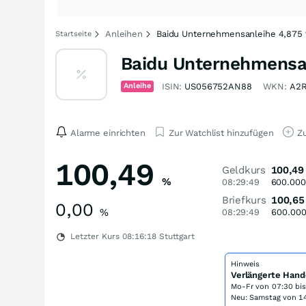
Anleihen
Baidu Unternehmensanleihe 4,875 
Startseite
Baidu Unternehmensan
Anleihe
ISIN:
US056752AN88
WKN:
A2
Alarme einrichten
Zur Watchlist hinzufügen
Zu
100,49
Geldkurs
100,49
%
08:29:49
600.000
Briefkurs
100,65
0,00
%
08:29:49
600.00
Letzter Kurs
08:16:18
Stuttgart
Hinweis
Verlängerte Hand
Mo-Fr von
07:30 bi
Neu: Samstag von 14