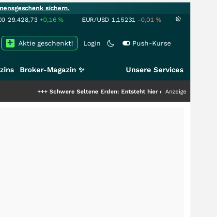
mensgeschenk sichern.
00
29.428,73
+0,16
%
EUR/USD
1,15231
-0,01
%
Aktie geschenkt!
Login
Push-Kurse
zins
Broker-Magazin ✨
Unsere Services
+++
Schwere Seltene Erden: Entsteht hier die nächste Milliardenstory?
Anzeige
++