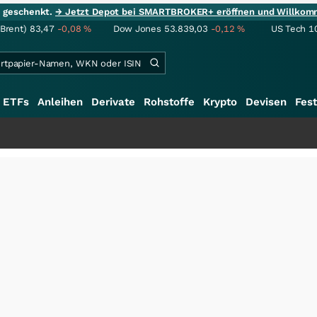
ie geschenkt.
→ Jetzt Depot bei SMARTBROKER+ eröffnen und Willkom
(Brent)
83,47
-0,08
%
Dow Jones
53.839,03
-0,12
%
US Tech 1
ETFs
Anleihen
Derivate
Rohstoffe
Krypto
Devisen
Fest