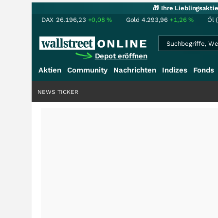
🎁 Ihre Lieblingsakt
DAX
26.196,23
+0,08
%
Gold
4.293,96
+1,26
%
Öl 
Depot eröffnen
Aktien
Community
Nachrichten
Indizes
Fonds
NEWS TICKER