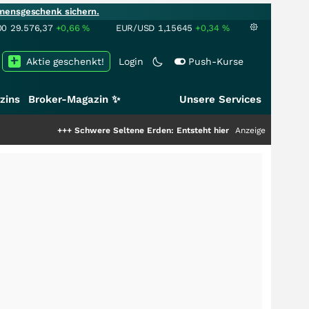
mensgeschenk sichern.
00
29.576,37
+0,66
%
EUR/USD
1,15645
+0,34
%
Aktie geschenkt!
Login
Push-Kurse
zins
Broker-Magazin ✨
Unsere Services
+++
Schwere Seltene Erden: Entsteht hier die nächste Milliardenstory?
Anzeige
++