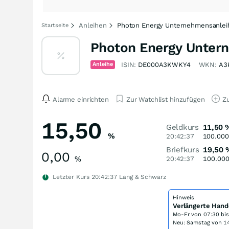
Anleihen
Photon Energy Unternehmensanleih
Startseite
Photon Energy Untern
Anleihe
ISIN:
DE000A3KWKY4
WKN:
A3
Alarme einrichten
Zur Watchlist hinzufügen
Zu
15,50
Geldkurs
11,50
%
20:42:37
100.000
Briefkurs
19,50
0,00
%
20:42:37
100.00
Letzter Kurs
20:42:37
Lang & Schwarz
Hinweis
Verlängerte Hand
Mo-Fr von
07:30 bi
Neu: Samstag von 14