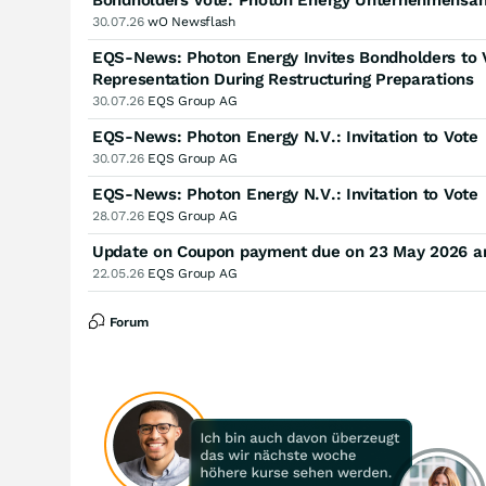
Bondholders Vote: Photon Energy Unternehmensan
30.07.26
wO Newsflash
EQS-News: Photon Energy Invites Bondholders to 
Representation During Restructuring Preparations
30.07.26
EQS Group AG
EQS-News: Photon Energy N.V.: Invitation to Vote
30.07.26
EQS Group AG
EQS-News: Photon Energy N.V.: Invitation to Vote
28.07.26
EQS Group AG
Update on Coupon payment due on 23 May 2026 and
22.05.26
EQS Group AG
Forum
Noch keine Diskussion zu