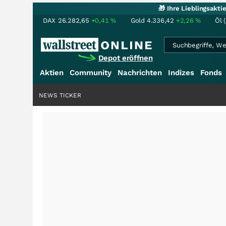
🎁 Ihre Lieblingsakt
DAX
26.282,65
+0,41
%
Gold
4.336,42
+2,26
%
Öl 
Depot eröffnen
Aktien
Community
Nachrichten
Indizes
Fonds
NEWS TICKER