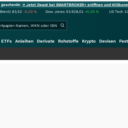
ie geschenkt.
→ Jetzt Depot bei SMARTBROKER+ eröffnen und Willkom
(Brent)
83,52
-0,02
%
Dow Jones
53.928,01
+0,05
%
US Tech 1
ETFs
Anleihen
Derivate
Rohstoffe
Krypto
Devisen
Fest