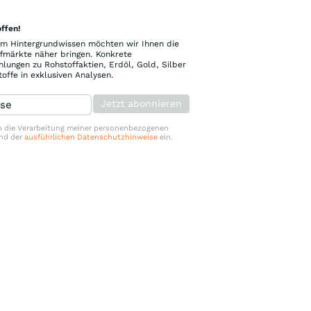
ffen!
m Hintergrundwissen möchten wir Ihnen die
fmärkte näher bringen. Konkrete
ungen zu Rohstoffaktien, Erdöl, Gold, Silber
offe in exklusiven Analysen.
Jetzt abonnieren
 in die Verarbeitung meiner personenbezogenen
nd der
ausführlichen Datenschutzhinweise
ein.