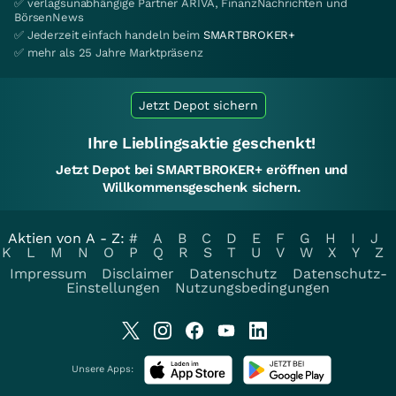
✅ verlagsunabhängige Partner ARIVA, FinanzNachrichten und
BörsenNews
✅ Jederzeit einfach handeln beim
SMARTBROKER+
✅ mehr als 25 Jahre Marktpräsenz
Jetzt Depot sichern
Ihre Lieblingsaktie geschenkt!
Jetzt Depot bei SMARTBROKER+ eröffnen und
Willkommensgeschenk sichern.
Aktien von A - Z:
#
A
B
C
D
E
F
G
H
I
J
K
L
M
N
O
P
Q
R
S
T
U
V
W
X
Y
Z
Impressum
Disclaimer
Datenschutz
Datenschutz-
Einstellungen
Nutzungsbedingungen
Unsere Apps: