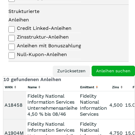
Strukturierte
Anleihen
Credit Linked-Anleihen
Zinsstruktur-Anleihen
Anleihen mit Bonuszahlungen
Null-Kupon-Anleihen
10 gefundenen Anleihen
WKN
Name
Emittent
Zins
F
Fidelity National
Fidelity
Information Services
National
A18458
4,500
15.
Unternehmensanleihe
Information
4,50 % bis 08/46
Services
Fidelity National
Fidelity
Information Services
National
A1904M
4,750
15.