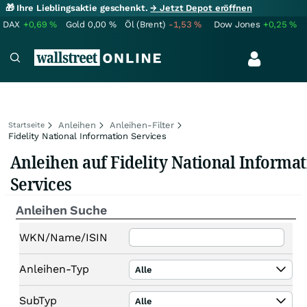
🎁 Ihre Lieblingsaktie geschenkt.
→ Jetzt Depot eröffnen
DAX
+0,69
%
Gold
0,00
%
Öl (Brent)
-1,53
%
Dow Jones
+0,25
%
Anleihen
Anleihen-Filter
Startseite
Fidelity National Information Services
Anleihen auf Fidelity National Informa
Services
Anleihen Suche
WKN/Name/ISIN
Anleihen-Typ
Alle
SubTyp
Alle