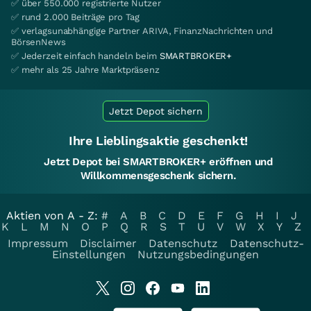
✅ über 550.000 registrierte Nutzer
✅ rund 2.000 Beiträge pro Tag
✅ verlagsunabhängige Partner ARIVA, FinanzNachrichten und
BörsenNews
✅ Jederzeit einfach handeln beim
SMARTBROKER+
✅ mehr als 25 Jahre Marktpräsenz
Jetzt Depot sichern
Ihre Lieblingsaktie geschenkt!
Jetzt Depot bei SMARTBROKER+ eröffnen und
Willkommensgeschenk sichern.
Aktien von A - Z:
#
A
B
C
D
E
F
G
H
I
J
K
L
M
N
O
P
Q
R
S
T
U
V
W
X
Y
Z
Impressum
Disclaimer
Datenschutz
Datenschutz-
Einstellungen
Nutzungsbedingungen