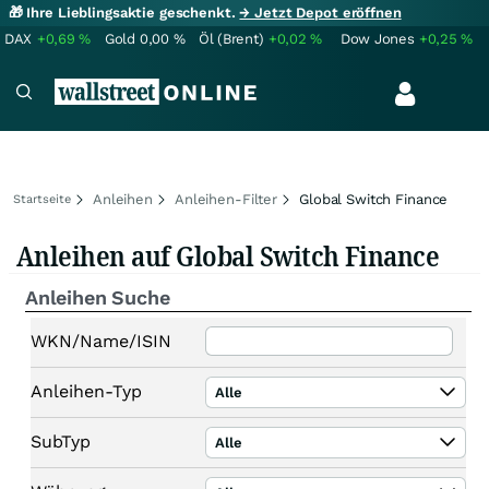
🎁 Ihre Lieblingsaktie geschenkt.
→ Jetzt Depot eröffnen
DAX
+0,69
%
Gold
0,00
%
Öl (Brent)
+0,02
%
Dow Jones
+0,25
%
Anleihen
Anleihen-Filter
Global Switch Finance
Startseite
Anleihen auf Global Switch Finance
Anleihen Suche
WKN/Name/ISIN
Anleihen-Typ
Alle
SubTyp
Alle