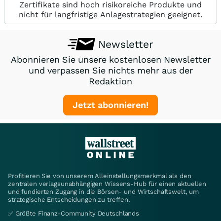
Zertifikate sind hoch risikoreiche Produkte und
nicht für langfristige Anlagestrategien geeignet.
Newsletter
Abonnieren Sie unsere kostenlosen Newsletter
und verpassen Sie nichts mehr aus der
Redaktion
Jetzt abonnieren!
Profitieren Sie von unserem Alleinstellungsmerkmal als den
zentralen verlagsunabhängigen Wissens-Hub für einen aktuellen
und fundierten Zugang in die Börsen- und Wirtschaftswelt, um
strategische Entscheidungen zu treffen.
✅ Größte Finanz-Community Deutschlands