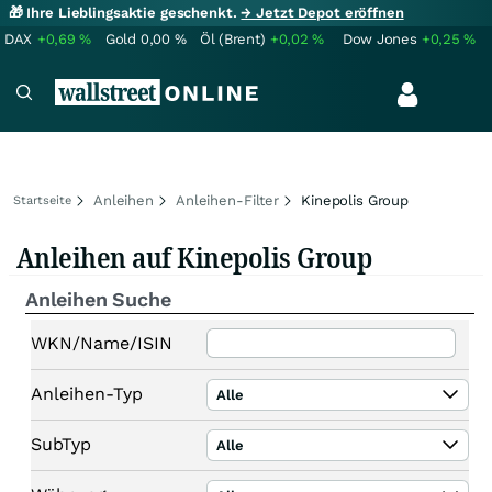
🎁 Ihre Lieblingsaktie geschenkt.
→ Jetzt Depot eröffnen
DAX
+0,69
%
Gold
0,00
%
Öl (Brent)
+0,02
%
Dow Jones
+0,25
%
Anleihen
Anleihen-Filter
Kinepolis Group
Startseite
Anleihen auf Kinepolis Group
Anleihen Suche
WKN/Name/ISIN
Anleihen-Typ
Alle
SubTyp
Alle