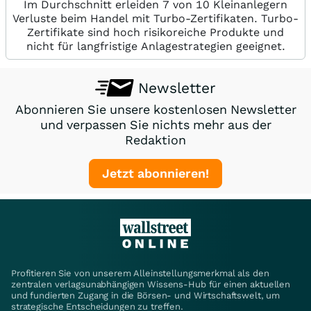
Im Durchschnitt erleiden 7 von 10 Kleinanlegern
Verluste beim Handel mit Turbo-Zertifikaten. Turbo-
Zertifikate sind hoch risikoreiche Produkte und
nicht für langfristige Anlagestrategien geeignet.
Newsletter
Abonnieren Sie unsere kostenlosen Newsletter
und verpassen Sie nichts mehr aus der
Redaktion
Jetzt abonnieren!
Profitieren Sie von unserem Alleinstellungsmerkmal als den
zentralen verlagsunabhängigen Wissens-Hub für einen aktuellen
und fundierten Zugang in die Börsen- und Wirtschaftswelt, um
strategische Entscheidungen zu treffen.