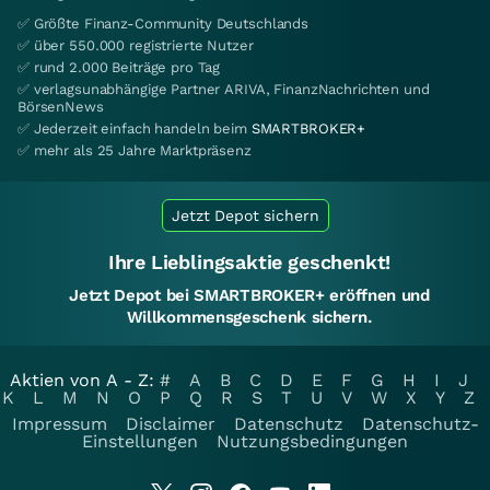
✅ Größte Finanz-Community Deutschlands
✅ über 550.000 registrierte Nutzer
✅ rund 2.000 Beiträge pro Tag
✅ verlagsunabhängige Partner ARIVA, FinanzNachrichten und
BörsenNews
✅ Jederzeit einfach handeln beim
SMARTBROKER+
✅ mehr als 25 Jahre Marktpräsenz
Jetzt Depot sichern
Ihre Lieblingsaktie geschenkt!
Jetzt Depot bei SMARTBROKER+ eröffnen und
Willkommensgeschenk sichern.
Aktien von A - Z:
#
A
B
C
D
E
F
G
H
I
J
K
L
M
N
O
P
Q
R
S
T
U
V
W
X
Y
Z
Impressum
Disclaimer
Datenschutz
Datenschutz-
Einstellungen
Nutzungsbedingungen