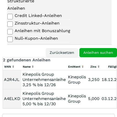
Strukturierte
Anleihen
Credit Linked-Anleihen
Zinsstruktur-Anleihen
Anleihen mit Bonuszahlungen
Null-Kupon-Anleihen
2 gefundenen Anleihen
WKN
Name
Emittent
Zins
Fällig
Kinepolis Group
Kinepolis
A2R4JL
Unternehmensanleihe
3,250
18.12.
Group
3,25 % bis 12/26
Kinepolis Group
Kinepolis
A4ELKD
Unternehmensanleihe
5,000
03.12.
Group
5,00 % bis 12/30