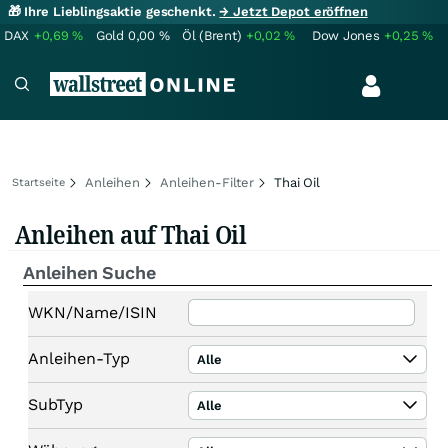
🎁 Ihre Lieblingsaktie geschenkt.
→ Jetzt Depot eröffnen
DAX
+0,69
%
Gold
0,00
%
Öl (Brent)
+0,02
%
Dow Jones
+0,25
%
Anleihen
Anleihen-Filter
Thai Oil
Startseite
Anleihen auf Thai Oil
Anleihen Suche
WKN/Name/ISIN
Anleihen-Typ
Alle
SubTyp
Alle