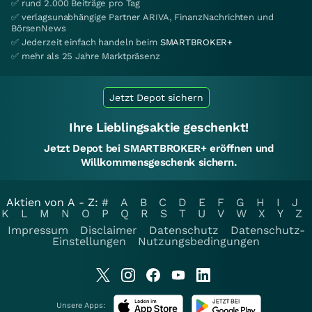
✅ rund 2.000 Beiträge pro Tag
✅ verlagsunabhängige Partner ARIVA, FinanzNachrichten und
BörsenNews
✅ Jederzeit einfach handeln beim
SMARTBROKER+
✅ mehr als 25 Jahre Marktpräsenz
Jetzt Depot sichern
Ihre Lieblingsaktie geschenkt!
Jetzt Depot bei SMARTBROKER+ eröffnen und
Willkommensgeschenk sichern.
Aktien von A - Z:
#
A
B
C
D
E
F
G
H
I
J
K
L
M
N
O
P
Q
R
S
T
U
V
W
X
Y
Z
Impressum
Disclaimer
Datenschutz
Datenschutz-
Einstellungen
Nutzungsbedingungen
Unsere Apps: