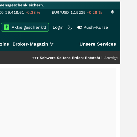
mensgeschenk sichern.
00
29.419,61
-0,38
%
EUR/USD
1,15225
-0,28
%
Aktie geschenkt!
Login
Push-Kurse
zins
Broker-Magazin ✨
Unsere Services
+++
Schwere Seltene Erden: Entsteht hier die nächste Milliarden
Anzeige