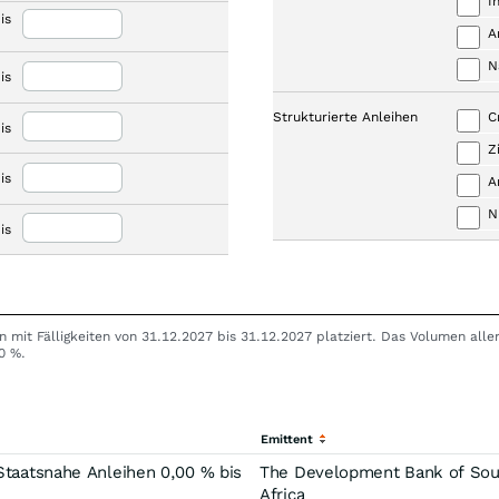
I
is
A
N
is
Strukturierte Anleihen
C
is
Z
is
A
N
is
n mit Fälligkeiten von 31.12.2027 bis 31.12.2027 platziert. Das Volumen al
0 %.
Emittent
taatsnahe Anleihen 0,00 % bis
The Development Bank of Sou
Africa