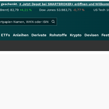
ie geschenkt.
→ Jetzt Depot bei SMARTBROKER+ eröffnen und Willkom
(Brent)
82,79
+4,21
%
Dow Jones
53.983,71
-0,77
%
US Tech 1
ETFs
Anleihen
Derivate
Rohstoffe
Krypto
Devisen
Fest