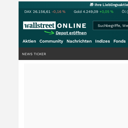
🎁 Ihre Lieblingsakt
DAX
26.156,61
-0,16
%
Gold
4.249,09
+0,05
%
Öl 
Depot eröffnen
Aktien
Community
Nachrichten
Indizes
Fonds
NEWS TICKER