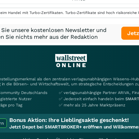
eim Handel mit Turbo-Zertifikaten. Turbo-Zertifikate sind hoch risikoreiche P
 Sie unsere kostenlosen Newsletter und
Jetz
n Sie nichts mehr aus der Redaktion
instellungsmerkmal als den zentralen verlagsunabhängigen Wissens-Hub 
 in die Börsen- und Wirtschaftswelt, um strategische Entscheidungen zu
Community Deutschlands
✅ verlagsunabhängige Partner ARIVA, Fi
gistrierte Nutzer
✅ Jederzeit einfach handeln beim
SMART
räge pro Tag
✅ mehr als 25 Jahre Marktpräsenz
Bonus Aktion:
Ihre Lieblingsaktie geschenkt!
rn
Jetzt Depot bei SMARTBROKER+ eröffnen und Willkommen