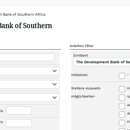
 Bank of Southern Africa
Bank of Southern
Anleihen Filter
Emittent
The Development Bank of So
Initiativen
Weitere Auswahl-
H
möglichkeiten
V
A
is
A
is
F