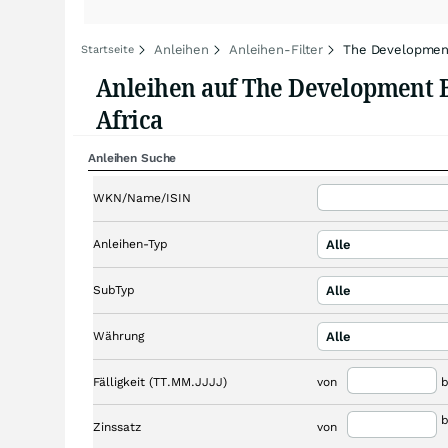
Anleihen
Anleihen-Filter
The Development
Startseite
Anleihen auf The Development 
Africa
Anleihen Suche
WKN/Name/ISIN
Anleihen-Typ
Alle
SubTyp
Alle
Währung
Alle
Fälligkeit (TT.MM.JJJJ)
von
b
b
Zinssatz
von