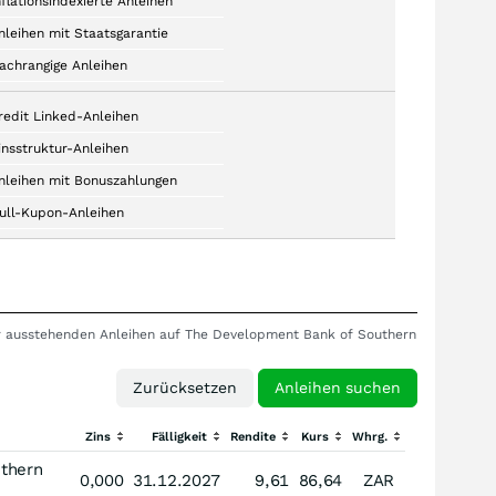
nflationsindexierte Anleihen
nleihen mit Staatsgarantie
achrangige Anleihen
redit Linked-Anleihen
insstruktur-Anleihen
nleihen mit Bonuszahlungen
ull-Kupon-Anleihen
ler ausstehenden Anleihen auf The Development Bank of Southern
Zins
Fälligkeit
Rendite
Kurs
Whrg.
thern
0,000
31.12.2027
9,61
86,64
ZAR