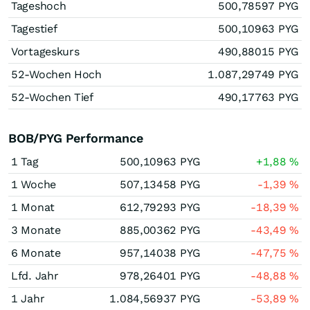
Tageshoch
500,78597
PYG
Tagestief
500,10963
PYG
Vortageskurs
490,88015
PYG
52-Wochen Hoch
1.087,29749
PYG
52-Wochen Tief
490,17763
PYG
BOB/PYG Performance
1 Tag
500,10963
PYG
+1,88
%
1 Woche
507,13458
PYG
-1,39
%
1 Monat
612,79293
PYG
-18,39
%
3 Monate
885,00362
PYG
-43,49
%
6 Monate
957,14038
PYG
-47,75
%
Lfd. Jahr
978,26401
PYG
-48,88
%
1 Jahr
1.084,56937
PYG
-53,89
%