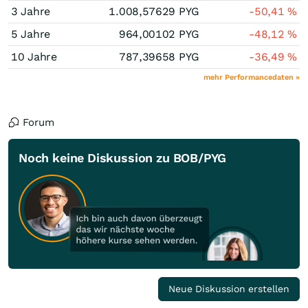
3 Jahre
1.008,57629
PYG
-50,41
%
5 Jahre
964,00102
PYG
-48,12
%
10 Jahre
787,39658
PYG
-36,49
%
mehr Performancedaten »
Forum
Noch keine Diskussion zu BOB/PYG
Neue Diskussion erstellen