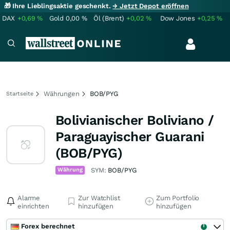
🎁 Ihre Lieblingsaktie geschenkt.
→ Jetzt Depot eröffnen
DAX
+0,69
%
Gold
0,00
%
Öl (Brent)
+0,02
%
Dow Jones
+0,25
%
Währungen
BOB/PYG
Startseite
Bolivianischer Boliviano /
Paraguayischer Guarani
(BOB/PYG)
Währung
SYM:
BOB/PYG
Alarme
Zur Watchlist
Zum Portfolio
einrichten
hinzufügen
hinzufügen
Forex berechnet