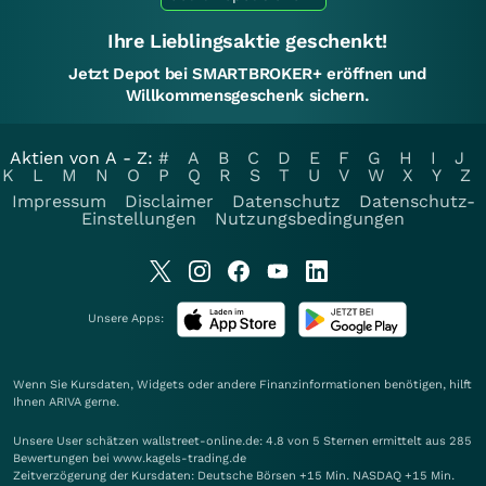
Ihre Lieblingsaktie geschenkt!
Jetzt Depot bei SMARTBROKER+ eröffnen und
Willkommensgeschenk sichern.
Aktien von A - Z:
#
A
B
C
D
E
F
G
H
I
J
K
L
M
N
O
P
Q
R
S
T
U
V
W
X
Y
Z
Impressum
Disclaimer
Datenschutz
Datenschutz-
Einstellungen
Nutzungsbedingungen
Unsere Apps:
Wenn Sie Kursdaten, Widgets oder andere Finanzinformationen benötigen, hilft
Ihnen
ARIVA
gerne.
Unsere User schätzen wallstreet-online.de: 4.8 von 5 Sternen ermittelt aus 285
Bewertungen bei www.kagels-trading.de
Zeitverzögerung der Kursdaten: Deutsche Börsen +15 Min. NASDAQ +15 Min.