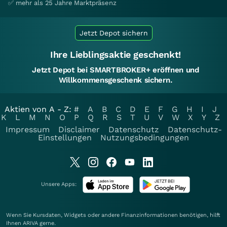
✅ mehr als 25 Jahre Marktpräsenz
Jetzt Depot sichern
Ihre Lieblingsaktie geschenkt!
Jetzt Depot bei SMARTBROKER+ eröffnen und
Willkommensgeschenk sichern.
Aktien von A - Z:
#
A
B
C
D
E
F
G
H
I
J
K
L
M
N
O
P
Q
R
S
T
U
V
W
X
Y
Z
Impressum
Disclaimer
Datenschutz
Datenschutz-
Einstellungen
Nutzungsbedingungen
Unsere Apps:
Wenn Sie Kursdaten, Widgets oder andere Finanzinformationen benötigen, hilft
Ihnen
ARIVA
gerne.