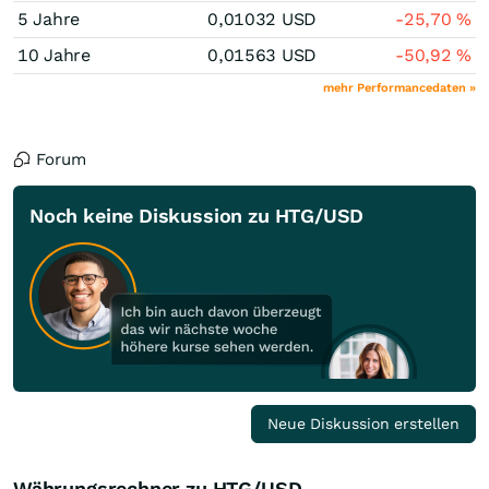
5 Jahre
0,01032
USD
-25,70
%
10 Jahre
0,01563
USD
-50,92
%
mehr Performancedaten »
Forum
Noch keine Diskussion zu HTG/USD
Neue Diskussion erstellen
Währungsrechner zu HTG/USD