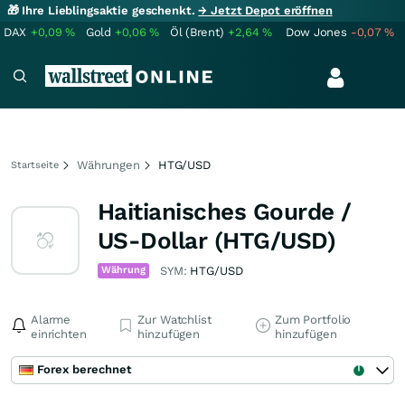
🎁 Ihre Lieblingsaktie geschenkt.
→ Jetzt Depot eröffnen
DAX
+0,09
%
Gold
+0,06
%
Öl (Brent)
+2,64
%
Dow Jones
-0,07
%
Währungen
HTG/USD
Startseite
Haitianisches Gourde /
US-Dollar (HTG/USD)
Währung
SYM:
HTG/USD
Alarme
Zur Watchlist
Zum Portfolio
einrichten
hinzufügen
hinzufügen
Forex berechnet