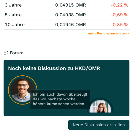
3 Jahre
0,04915
OMR
-0,22
%
5 Jahre
0,04938
OMR
-0,69
%
10 Jahre
0,04946
OMR
-0,85
%
mehr Performancedaten »
Forum
Noch keine Diskussion zu HKD/OMR
Neue Diskussion erstellen