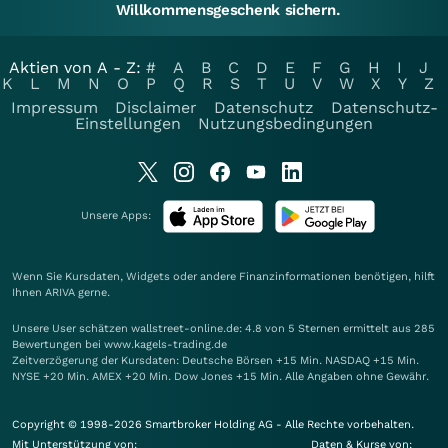
Willkommensgeschenk sichern.
Aktien von A - Z:
#
A
B
C
D
E
F
G
H
I
J
K
L
M
N
O
P
Q
R
S
T
U
V
W
X
Y
Z
Impressum
Disclaimer
Datenschutz
Datenschutz-
Einstellungen
Nutzungsbedingungen
Unsere Apps:
Wenn Sie Kursdaten, Widgets oder andere Finanzinformationen benötigen, hilft
Ihnen
ARIVA
gerne.
Unsere User schätzen wallstreet-online.de: 4.8 von 5 Sternen ermittelt aus 285
Bewertungen bei www.kagels-trading.de
Zeitverzögerung der Kursdaten: Deutsche Börsen +15 Min. NASDAQ +15 Min.
NYSE +20 Min. AMEX +20 Min. Dow Jones +15 Min. Alle Angaben ohne Gewähr.
Copyright © 1998-2026 Smartbroker Holding AG - Alle Rechte vorbehalten.
Mit Unterstützung von:
Daten & Kurse von: