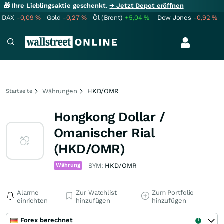
🎁 Ihre Lieblingsaktie geschenkt.
→ Jetzt Depot eröffnen
DAX
-0,09
%
Gold
-0,27
%
Öl (Brent)
+5,04
%
Dow Jones
-0,92
%
Währungen
HKD/OMR
Startseite
Hongkong Dollar /
Omanischer Rial
(HKD/OMR)
Währung
SYM:
HKD/OMR
Alarme
Zur Watchlist
Zum Portfolio
einrichten
hinzufügen
hinzufügen
Forex berechnet