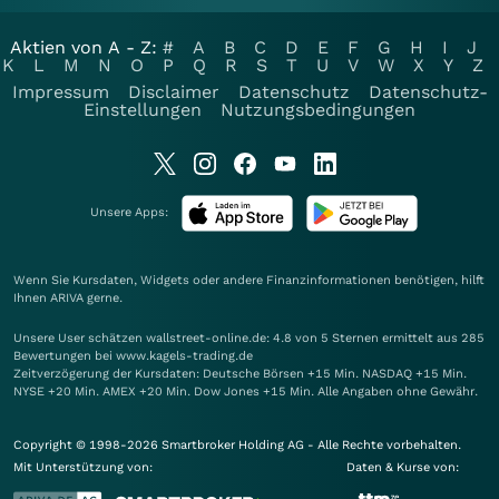
Aktien von A - Z:
#
A
B
C
D
E
F
G
H
I
J
K
L
M
N
O
P
Q
R
S
T
U
V
W
X
Y
Z
Impressum
Disclaimer
Datenschutz
Datenschutz-
Einstellungen
Nutzungsbedingungen
Unsere Apps:
Wenn Sie Kursdaten, Widgets oder andere Finanzinformationen benötigen, hilft
Ihnen
ARIVA
gerne.
Unsere User schätzen wallstreet-online.de: 4.8 von 5 Sternen ermittelt aus 285
Bewertungen bei www.kagels-trading.de
Zeitverzögerung der Kursdaten: Deutsche Börsen +15 Min. NASDAQ +15 Min.
NYSE +20 Min. AMEX +20 Min. Dow Jones +15 Min. Alle Angaben ohne Gewähr.
Copyright © 1998-2026 Smartbroker Holding AG - Alle Rechte vorbehalten.
Mit Unterstützung von:
Daten & Kurse von: