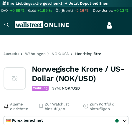
🎁 Ihre Lieblingsaktie geschenkt.
→ Jetzt Depot eröffnen
DAX
+0,69
%
Gold
+1,99
%
Öl (Brent)
-2,16
%
Dow Jones
+0,13
%
Währungen
NOK/USD
Handelsplätze
Startseite
Norwegische Krone / US-
Dollar (NOK/USD)
Währung
SYM:
NOK/USD
Alarme
Zur Watchlist
Zum Portfolio
einrichten
hinzufügen
hinzufügen
Forex berechnet