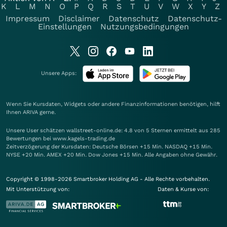
K
L
M
N
O
P
Q
R
S
T
U
V
W
X
Y
Z
Impressum
Disclaimer
Datenschutz
Datenschutz-
Einstellungen
Nutzungsbedingungen
Unsere Apps:
Wenn Sie Kursdaten, Widgets oder andere Finanzinformationen benötigen, hilft
Ihnen
ARIVA
gerne.
Unsere User schätzen wallstreet-online.de: 4.8 von 5 Sternen ermittelt aus 285
Bewertungen bei www.kagels-trading.de
Zeitverzögerung der Kursdaten: Deutsche Börsen +15 Min. NASDAQ +15 Min.
NYSE +20 Min. AMEX +20 Min. Dow Jones +15 Min. Alle Angaben ohne Gewähr.
Copyright © 1998-2026 Smartbroker Holding AG - Alle Rechte vorbehalten.
Mit Unterstützung von:
Daten & Kurse von: