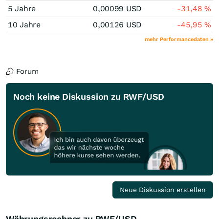
5 Jahre
0,00099
USD
-31,48
%
10 Jahre
0,00126
USD
-45,95
%
mehr Performancedaten »
Forum
Noch keine Diskussion zu RWF/USD
Neue Diskussion erstellen
Währungsrechner zu RWF/USD