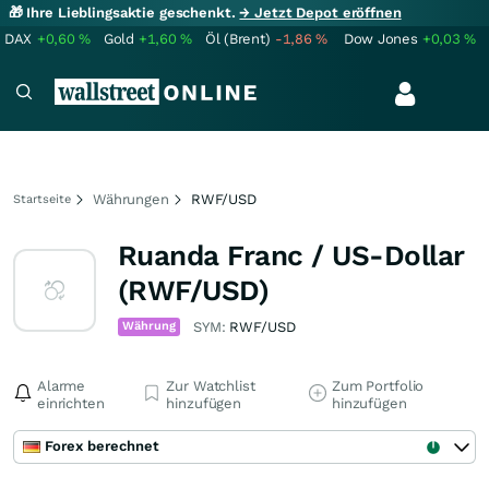
🎁 Ihre Lieblingsaktie geschenkt.
→ Jetzt Depot eröffnen
DAX
+0,60
%
Gold
+1,60
%
Öl (Brent)
-1,86
%
Dow Jones
+0,03
%
Währungen
RWF/USD
Startseite
Ruanda Franc / US-Dollar
(RWF/USD)
Währung
SYM:
RWF/USD
Alarme
Zur Watchlist
Zum Portfolio
einrichten
hinzufügen
hinzufügen
Forex berechnet