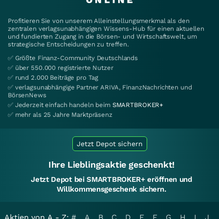
Profitieren Sie von unserem Alleinstellungsmerkmal als den
zentralen verlagsunabhängigen Wissens-Hub für einen aktuellen
und fundierten Zugang in die Börsen- und Wirtschaftswelt, um
strategische Entscheidungen zu treffen.
✅ Größte Finanz-Community Deutschlands
✅ über 550.000 registrierte Nutzer
✅ rund 2.000 Beiträge pro Tag
✅ verlagsunabhängige Partner ARIVA, FinanzNachrichten und
BörsenNews
✅ Jederzeit einfach handeln beim
SMARTBROKER+
✅ mehr als 25 Jahre Marktpräsenz
Jetzt Depot sichern
Ihre Lieblingsaktie geschenkt!
Jetzt Depot bei SMARTBROKER+ eröffnen und
Willkommensgeschenk sichern.
Aktien von A - Z:
#
A
B
C
D
E
F
G
H
I
J