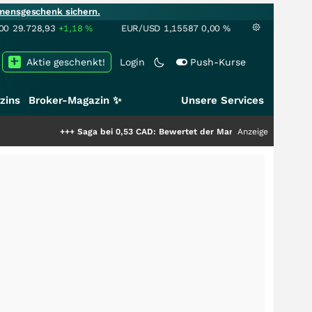
mensgeschenk sichern.
00
29.728,93
+1,18
%
EUR/USD
1,15587
0,00
%
Aktie geschenkt!
Login
Push-Kurse
zins
Broker-Magazin ✨
Unsere Services
+++
Saga bei 0,53 CAD: Bewertet der Markt noch immer nur die Hälfte d
Anzeige