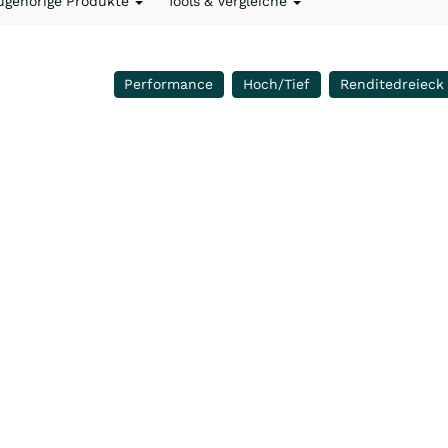
ugehörige Produkte
Tools & Vergleiche
Performance
Hoch/Tief
Renditedreieck