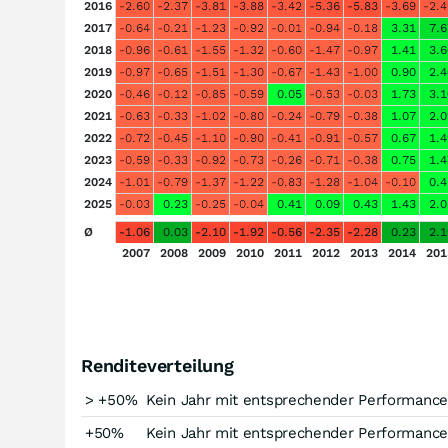
2016
-2.60
-2.37
-3.81
-3.88
-3.42
-5.36
-5.83
-3.69
-2.4
2017
-0.64
-0.21
-1.23
-0.92
-0.01
-0.94
-0.18
3.31
7.6
2018
-0.96
-0.61
-1.55
-1.32
-0.60
-1.47
-0.97
1.41
3.6
2019
-0.97
-0.65
-1.51
-1.30
-0.67
-1.43
-1.00
0.90
2.4
2020
-0.46
-0.12
-0.85
-0.59
0.05
-0.53
-0.03
1.73
3.1
2021
-0.63
-0.33
-1.02
-0.80
-0.24
-0.79
-0.38
1.07
2.0
2022
-0.72
-0.45
-1.10
-0.90
-0.41
-0.91
-0.57
0.67
1.4
2023
-0.59
-0.33
-0.92
-0.73
-0.26
-0.71
-0.38
0.75
1.4
2024
-1.01
-0.79
-1.37
-1.22
-0.83
-1.28
-1.04
-0.10
0.4
2025
-0.03
0.23
-0.25
-0.04
0.41
0.09
0.43
1.43
2.0
Ø
-1.06
0.03
-2.10
-1.92
-0.56
-2.35
-2.28
0.23
2.1
2007
2008
2009
2010
2011
2012
2013
2014
201
Renditeverteilung
> +50%
Kein Jahr mit entsprechender Performance
+50%
Kein Jahr mit entsprechender Performance