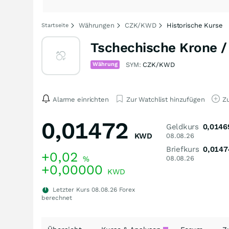
Währungen
CZK/KWD
Historische Kurse
Startseite
Tschechische Krone /
Währung
SYM:
CZK/KWD
Alarme einrichten
Zur Watchlist hinzufügen
Zu
0,01472
Geldkurs
0,0146
KWD
08.08.26
Briefkurs
0,0147
+0,02
%
08.08.26
+0,00000
KWD
Letzter Kurs
08.08.26
Forex
berechnet