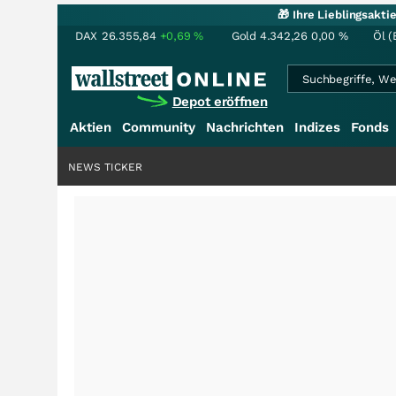
🎁 Ihre Lieblingsakt
DAX
26.355,84
+0,69
%
Gold
4.342,26
0,00
%
Öl (
Depot eröffnen
Aktien
Community
Nachrichten
Indizes
Fonds
NEWS TICKER