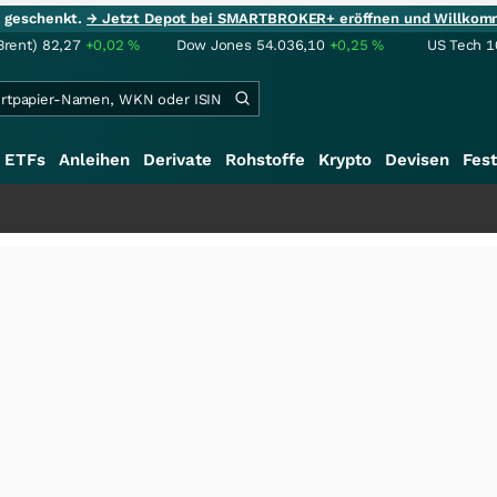
ie geschenkt.
→ Jetzt Depot bei SMARTBROKER+ eröffnen und Willkom
Brent)
82,27
+0,02
%
Dow Jones
54.036,10
+0,25
%
US Tech 1
ETFs
Anleihen
Derivate
Rohstoffe
Krypto
Devisen
Fest