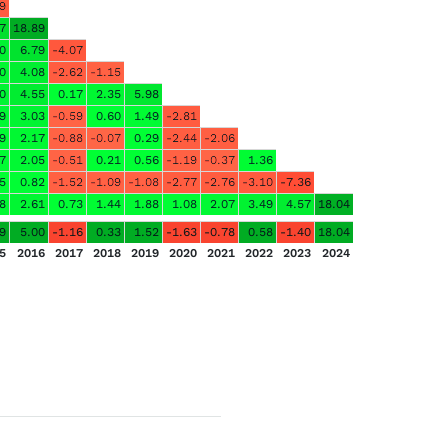
9
7
18.89
0
6.79
-4.07
0
4.08
-2.62
-1.15
0
4.55
0.17
2.35
5.98
9
3.03
-0.59
0.60
1.49
-2.81
9
2.17
-0.88
-0.07
0.29
-2.44
-2.06
7
2.05
-0.51
0.21
0.56
-1.19
-0.37
1.36
5
0.82
-1.52
-1.09
-1.08
-2.77
-2.76
-3.10
-7.36
8
2.61
0.73
1.44
1.88
1.08
2.07
3.49
4.57
18.04
9
5.00
-1.16
0.33
1.52
-1.63
-0.78
0.58
-1.40
18.04
5
2016
2017
2018
2019
2020
2021
2022
2023
2024