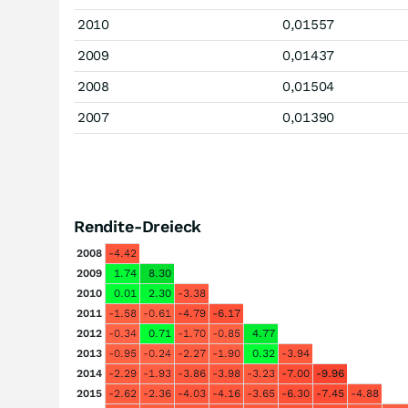
2010
0,01557
2009
0,01437
2008
0,01504
2007
0,01390
Rendite-Dreieck
2008
-4.42
2009
1.74
8.30
2010
0.01
2.30
-3.38
2011
-1.58
-0.61
-4.79
-6.17
2012
-0.34
0.71
-1.70
-0.85
4.77
2013
-0.95
-0.24
-2.27
-1.90
0.32
-3.94
2014
-2.29
-1.93
-3.86
-3.98
-3.23
-7.00
-9.96
2015
-2.62
-2.36
-4.03
-4.16
-3.65
-6.30
-7.45
-4.88