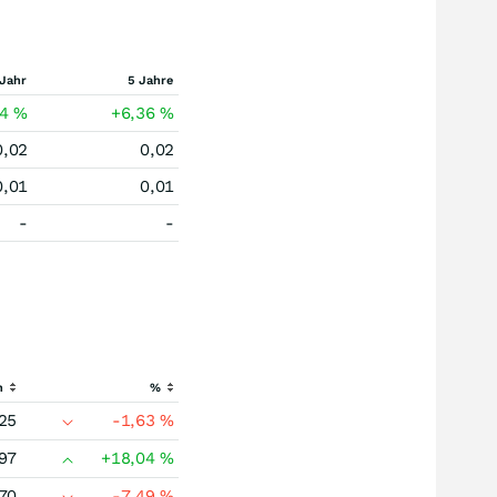
 Jahr
5 Jahre
04
%
+6,36
%
0,02
0,02
0,01
0,01
-
-
h
%
25
-1,63
%
97
+18,04
%
70
-7,49
%