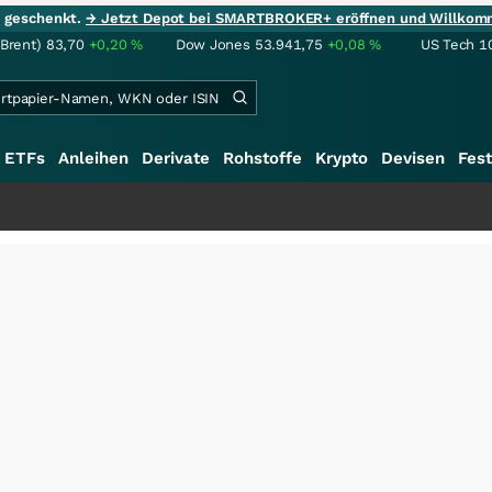
ie geschenkt.
→ Jetzt Depot bei SMARTBROKER+ eröffnen und Willkom
(Brent)
83,70
+0,20
%
Dow Jones
53.941,75
+0,08
%
US Tech 1
ETFs
Anleihen
Derivate
Rohstoffe
Krypto
Devisen
Fest