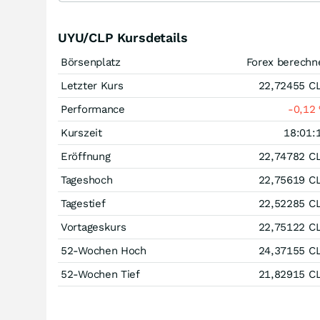
UYU/CLP Kursdetails
Börsenplatz
Forex berechn
Letzter Kurs
22,72455
C
Performance
-0,12
Kurszeit
18:01:
Eröffnung
22,74782
C
Tageshoch
22,75619
C
Tagestief
22,52285
C
Vortageskurs
22,75122
C
52-Wochen Hoch
24,37155
C
52-Wochen Tief
21,82915
C