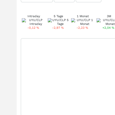
Intraday
5 Tage
1 Monat
3M
-0,12
%
-2,97
%
-2,23
%
+2,04
%