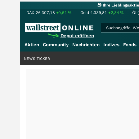
🎁 Ihre Lieblingsakt
DAX
26.307,18
+0,51
%
Gold
4.339,81
+2,34
%
Öl 
Depot eröffnen
Aktien
Community
Nachrichten
Indizes
Fonds
NEWS TICKER