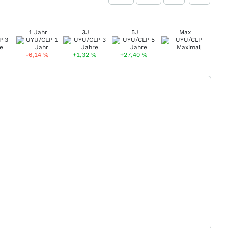
1 Jahr
3J
5J
Max
-6,14
%
+1,32
%
+27,40
%