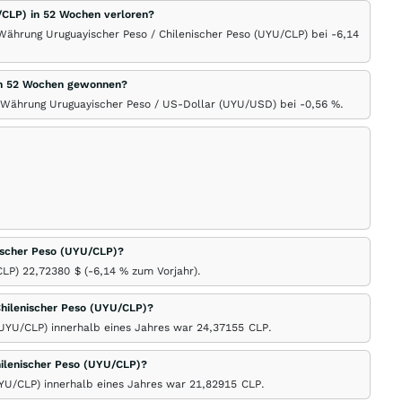
/CLP) in 52 Wochen verloren?
 Währung Uruguayischer Peso / Chilenischer Peso (UYU/CLP) bei -6,14
 in 52 Wochen gewonnen?
r Währung Uruguayischer Peso / US-Dollar (UYU/USD) bei -0,56
%
.
nischer Peso (UYU/CLP)?
CLP) 22,72380
$
(-6,14
%
zum Vorjahr).
hilenischer Peso (UYU/CLP)?
(UYU/CLP) innerhalb eines Jahres war 24,37155
CLP
.
ilenischer Peso (UYU/CLP)?
UYU/CLP) innerhalb eines Jahres war 21,82915
CLP
.