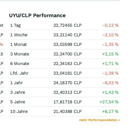
UYU/CLP Performance
et
1 Tag
22,72455
CLP
-0,12
%
LP
1 Woche
23,21140
CLP
-2,10
%
%
1 Monat
23,03599
CLP
-1,35
%
15
3 Monate
22,24700
CLP
+2,15
%
LP
6 Monate
22,34163
CLP
+1,71
%
LP
Lfd. Jahr
23,04161
CLP
-1,38
%
LP
1 Jahr
24,18370
CLP
-6,03
%
LP
3 Jahre
22,40313
CLP
+1,43
%
LP
5 Jahre
17,81719
CLP
+27,54
%
LP
10 Jahre
21,40388
CLP
+6,17
%
mehr Performancedaten »