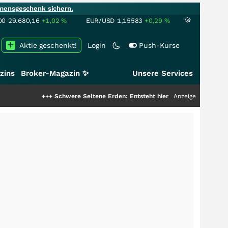
mensgeschenk sichern.
00
29.680,16
+1,02
%
EUR/USD
1,15583
+0,29
%
Aktie geschenkt!
Login
Push-Kurse
zins
Broker-Magazin ✨
Unsere Services
+++
Schwere Seltene Erden: Entsteht hier die nächste Milliardenstory?
Anzeige
++