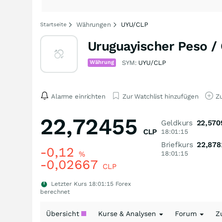
Währungen
UYU/CLP
Startseite
Uruguayischer Peso /
Währung
SYM:
UYU/CLP
Alarme einrichten
Zur Watchlist hinzufügen
Zu
22,72455
Geldkurs
22,570
CLP
18:01:15
Briefkurs
22,878
-0,12
%
18:01:15
-0,02667
CLP
Letzter Kurs
18:01:15
Forex
berechnet
Übersicht
Kurse & Analysen
Forum
Z