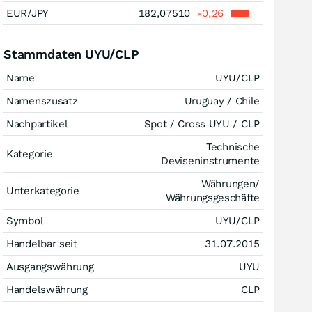
EUR/JPY
182,07510
-0,26
Stammdaten UYU/CLP
Name
UYU/CLP
Namenszusatz
Uruguay / Chile
Nachpartikel
Spot / Cross UYU / CLP
Technische
Kategorie
Deviseninstrumente
Währungen/
Unterkategorie
Währungsgeschäfte
Symbol
UYU/CLP
Handelbar seit
31.07.2015
Ausgangswährung
UYU
Handelswährung
CLP