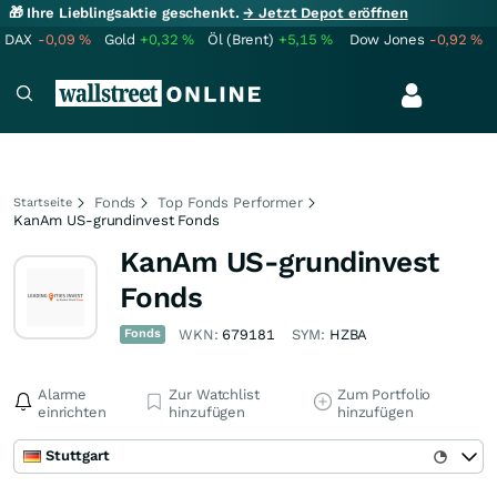
🎁 Ihre Lieblingsaktie geschenkt.
→ Jetzt Depot eröffnen
DAX
-0,09
%
Gold
+0,32
%
Öl (Brent)
+5,15
%
Dow Jones
-0,92
%
Fonds
Top Fonds Performer
Startseite
KanAm US-grundinvest Fonds
KanAm US-grundinvest
Fonds
Fonds
WKN:
679181
SYM:
HZBA
Alarme
Zur Watchlist
Zum Portfolio
einrichten
hinzufügen
hinzufügen
Stuttgart