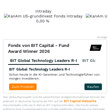
Intraday
0,00
%
Anzeige
Fonds von BIT Capital - Fund
Award Winner 2026
BIT Global Technology Leaders R-I
BIT Global Fi
BIT Global Technology Leaders R-I
Schon heute in die KI-Gewinner und Technologieführer von
morgen investieren.
Zum Produkt
Kaufen
Den Verkaufsprospekt und die wesentlichen Anlegerinformationen können Sie
BIT Capital Webseite
jederzeit in deutscher Sprache als PDF auf der
herunterladen oder per E-Mail an BIT Capital anfordern. Die Fonds weisen
aufgrund ihrer Zusammensetzung und des möglichen Einsatzes von Derivaten