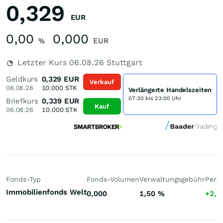
0,329
EUR
0,00
0,000
%
EUR
Letzter Kurs
06.08.26
Stuttgart
Geldkurs
0,329
EUR
Verkauf
06.08.26
10.000
STK
Verlängerte Handelszeiten
07:30 bis 23:00 Uhr
Briefkurs
0,339
EUR
Kauf
06.08.26
10.000
STK
Fonds-Typ
Fonds-Volumen
Verwaltungsgebühr
Perf
Immobilienfonds Welt
0,000
1,50
%
+2,