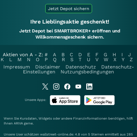
Jetzt Depot sichern
Ihre Lieblingsaktie geschenkt!
Jetzt Depot bei SMARTBROKER+ eröffnen und
Willkommensgeschenk sichern.
Aktien von A - Z:
#
A
B
C
D
E
F
G
H
I
J
K
L
M
N
O
P
Q
R
S
T
U
V
W
X
Y
Z
Impressum
Disclaimer
Datenschutz
Datenschutz-
Einstellungen
Nutzungsbedingungen
Unsere Apps:
Wenn Sie Kursdaten, Widgets oder andere Finanzinformationen benötigen, hilft
Ihnen
ARIVA
gerne.
Unsere User schätzen wallstreet-online.de: 4.8 von 5 Sternen ermittelt aus 285