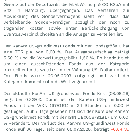
Gesetz auf die Depotbank, die M.M.Warburg & CO KGaA mit
Sitz in Hamburg, übergegangen. Das Verfahren zur
Abwicklung des Sondervermögens sieht vor, dass das
verbleibende Sondervermögen abzüglich der noch zu
tragenden Kosten sowie unter Berücksichtigung von
Eventualverbindlichkeiten an die Anleger zu verteilen ist.
Der KanAm US-grundinvest Fonds mit der Fondsgröße 0 hat
eine TER p.a. von 0,00 %. Der Ausgabeaufschlag beträgt
5,50 % und die Verwaltungsgebühr 1,50 %. Es handelt sich
um einen ausschüttenden Fonds aus der Kategorie
Immobilienfonds welcher in der Währung US-Dollar notiert.
Der Fonds wurde 20.05.2003 aufgelegt und wird der
Kategorie Immobilienfonds Welt zugeordnet.
Der aktuelle KanAm US-grundinvest Fonds Kurs (
06.08.26
)
liegt bei 0,329
€
. Damit ist der KanAm US-grundinvest
Fonds mit der WKN (679181) in 24 Stunden um
0,00
%
gestiegen. Auf 7 Tage gesehen hat sich der Kurs des KanAm
US-grundinvest Fonds mit der ISIN DE0006791817 um
0,00
%
verändert. Der Verlust des KanAm US-grundinvest Fonds
Fonds auf 30 Tage, seit dem 08.07.2026, beträgt
-0,84
%
.