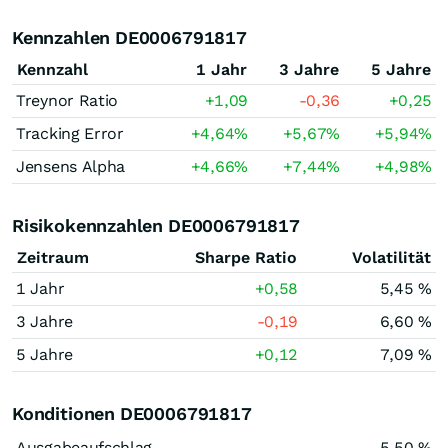
Kennzahlen DE0006791817
Kennzahl
1 Jahr
3 Jahre
5 Jahre
Treynor Ratio
+1,09
-0,36
+0,25
Tracking Error
+4,64
%
+5,67
%
+5,94
%
Jensens Alpha
+4,66
%
+7,44
%
+4,98
%
Risikokennzahlen DE0006791817
Zeitraum
Sharpe Ratio
Volatilität
1 Jahr
+0,58
5,45 %
3 Jahre
-0,19
6,60 %
5 Jahre
+0,12
7,09 %
Konditionen DE0006791817
Ausgabeaufschlag
5,50 %