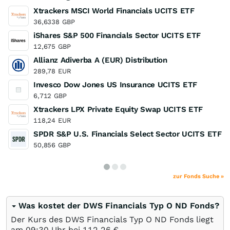
Xtrackers MSCI World Financials UCITS ETF
36,6338
GBP
iShares S&P 500 Financials Sector UCITS ETF
12,675
GBP
Allianz Adiverba A (EUR) Distribution
289,78
EUR
Invesco Dow Jones US Insurance UCITS ETF
6,712
GBP
Xtrackers LPX Private Equity Swap UCITS ETF
118,24
EUR
SPDR S&P U.S. Financials Select Sector UCITS ETF
50,856
GBP
zur Fonds Suche »
Was kostet der DWS Financials Typ O ND Fonds?
Der Kurs des DWS Financials Typ O ND Fonds liegt
am 09:30 Uhr bei 112,26
€
.