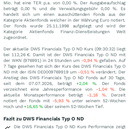
Mio. hat eine TER p.a. von 0,00 %. Der Ausgabeaufschlag
beträgt 0,00 % und die Verwaltungsgebühr 0,00 %. Es
handelt sich um einen ausschüttenden Fonds aus der
Kategorie Aktienfonds welcher in der Währung Euro notiert.
Der Fonds wurde 25.11.1998 aufgelegt und wird der
Kategorie Aktienfonds Finanz-Dienstleistungen Welt
zugeordnet.
Der aktuelle DWS Financials Typ O ND Kurs (09:30:32) liegt
bei 112,26
€
. Damit ist der DWS Financials Typ O ND mit
der WKN (976991) in 24 Stunden um
-0,94
%
gefallen. Auf
7 Tage gesehen hat sich der Kurs des DWS Financials Typ O
ND mit der ISIN DE0009769919 um
-0,51
%
verändert. Der
Anstieg des DWS Financials Typ O ND Fonds auf 30 Tage,
seit dem 07.07.2026, beträgt
+2,04
%
. Der Fonds
verzeichnet eine Jahresperformance von
-1,04
%
. Die
aktuelle Monatsperformance beträgt
-1,16
%
. Derzeit
notiert der Fonds mit
-5,93
%
unter seinem 52-Wochen
Hoch und
+16,65
%
über seinem 52-Wochen Tief.
Fazit zu DWS Financials Typ O ND
Die DWS Financials Typ O ND Kurs Performance zeigt