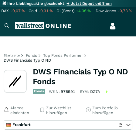
🎁 Ihre Lieblingsaktie geschenkt.
→ Jetzt Depot eröffnen
DAX
-0,07
%
Gold
-0,31
%
Öl (Brent)
+4,36
%
Dow Jones
-0,73
%
Fonds
Top Fonds Performer
Startseite
DWS Financials Typ O ND
DWS Financials Typ O ND
Fonds
Fonds
WKN:
976991
SYM:
DZ7A
Alarme
Zur Watchlist
Zum Portfolio
einrichten
hinzufügen
hinzufügen
Frankfurt