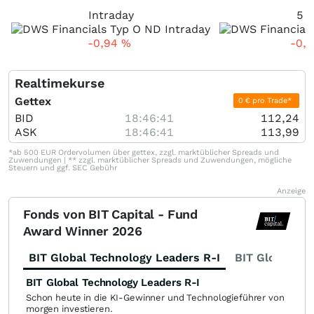
Intraday
5 T
-0,94
%
-0,
Realtimekurse
Gettex
0 € pro Trade*
BID
18:46:41
112,24
ASK
18:46:41
113,99
*ab 500 EUR Ordervolumen über gettex, zzgl. marktüblicher Spreads und
Zuwendungen | ** zzgl. marktüblicher Spreads und Zuwendungen, mögliche
Steuern und ggf. SEC Gebühr
Anzeige
Fonds von BIT Capital - Fund
Award Winner 2026
BIT Global Technology Leaders R-I
BIT Global Fi
BIT Global Technology Leaders R-I
Schon heute in die KI-Gewinner und Technologieführer von
morgen investieren.