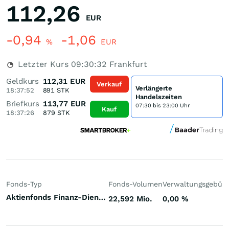
112,26
EUR
-0,94
-1,06
%
EUR
Letzter Kurs
09:30:32
Frankfurt
Geldkurs
112,31
EUR
Verkauf
Verlängerte
18:37:52
891
STK
Handelszeiten
Briefkurs
113,77
EUR
07:30 bis 23:00 Uhr
Kauf
18:37:26
879
STK
Fonds-Typ
Fonds-Volumen
Verwaltungsgebüh
Aktienfonds Finanz-Dienstleistungen Welt
22,592 Mio.
0,00
%