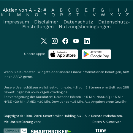
Aktien von A - Z:
#
A
B
C
D
E
F
G
H
I
J
K
L
M
N
O
P
Q
R
S
T
U
V
W
X
Y
Z
Impressum
Disclaimer
Datenschutz
Datenschutz-
Einstellungen
Nutzungsbedingungen
Unsere Apps:
Wenn Sie Kursdaten, Widgets oder andere Finanzinformationen benötigen, hilft
Ihnen
ARIVA
gerne.
Unsere User schätzen wallstreet-online.de: 4.8 von 5 Sternen ermittelt aus 285
Bewertungen bei www.kagels-trading.de
Zeitverzögerung der Kursdaten: Deutsche Börsen +15 Min. NASDAQ +15 Min.
NYSE +20 Min. AMEX +20 Min. Dow Jones +15 Min. Alle Angaben ohne Gewähr.
Copyright © 1998-2026 Smartbroker Holding AG - Alle Rechte vorbehalten.
Mit Unterstützung von:
Daten & Kurse von: