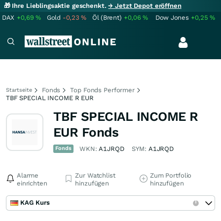
🎁 Ihre Lieblingsaktie geschenkt.
→ Jetzt Depot eröffnen
DAX
+0,69
%
Gold
-0,23
%
Öl (Brent)
+0,06
%
Dow Jones
+0,25
%
Fonds
Top Fonds Performer
Startseite
TBF SPECIAL INCOME R EUR
TBF SPECIAL INCOME R
EUR Fonds
Fonds
WKN:
A1JRQD
SYM:
A1JRQD
Alarme
Zur Watchlist
Zum Portfolio
einrichten
hinzufügen
hinzufügen
KAG Kurs