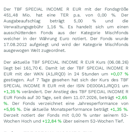
Der TBF SPECIAL INCOME R EUR mit der Fondsgröße
451,48 Mio. hat eine TER p.a. von 0,00 %. Der
Ausgabeaufschlag beträgt 5,00 % und die
Verwaltungsgebühr 1,16 %. Es handelt sich um einen
ausschüttenden Fonds aus der Kategorie Mischfonds
welcher in der Währung Euro notiert. Der Fonds wurde
17.08.2012 aufgelegt und wird der Kategorie Mischfonds
ausgewogen Welt zugeordnet.
Der aktuelle TBF SPECIAL INCOME R EUR Kurs (
06.08.26
)
liegt bei 161,70
€
. Damit ist der TBF SPECIAL INCOME R
EUR mit der WKN (A1JRQD) in 24 Stunden um
+0,07
%
gestiegen. Auf 7 Tage gesehen hat sich der Kurs des TBF
SPECIAL INCOME R EUR mit der ISIN DE000A1JRQD1 um
+1,35
%
verändert. Der Anstieg des TBF SPECIAL INCOME R
EUR Fonds auf 30 Tage, seit dem 11.07.2026, beträgt
+2,65
%
. Der Fonds verzeichnet eine Jahresperformance von
+5,95
%
. Die aktuelle Monatsperformance beträgt
+1,35
%
.
Derzeit notiert der Fonds mit
0,00
%
unter seinem 52-
Wochen Hoch und
+12,84
%
über seinem 52-Wochen Tief.