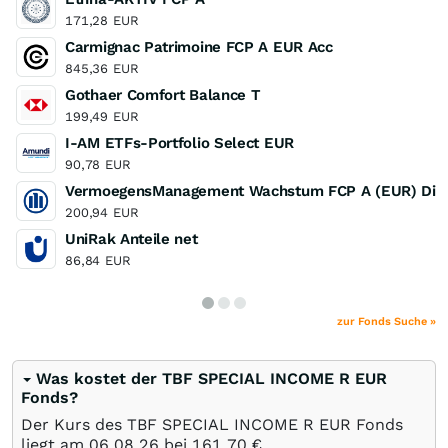
171,28
EUR
Carmignac Patrimoine FCP A EUR Acc
845,36
EUR
Gothaer Comfort Balance T
199,49
EUR
I-AM ETFs-Portfolio Select EUR
90,78
EUR
VermoegensManagement Wachstum FCP A (EUR) Distr
200,94
EUR
UniRak Anteile net
86,84
EUR
zur Fonds Suche »
Was kostet der TBF SPECIAL INCOME R EUR
Fonds?
Der Kurs des TBF SPECIAL INCOME R EUR Fonds
liegt am
06.08.26
bei 161,70
€
.