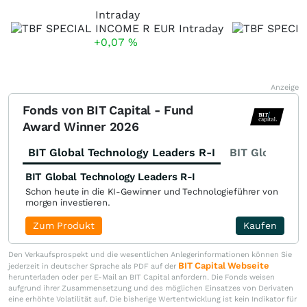
Intraday
+0,07
%
Anzeige
Fonds von BIT Capital - Fund
Award Winner 2026
BIT Global Technology Leaders R-I
BIT Global Fi
BIT Global Technology Leaders R-I
Schon heute in die KI-Gewinner und Technologieführer von
morgen investieren.
Zum Produkt
Kaufen
Den Verkaufsprospekt und die wesentlichen Anlegerinformationen können Sie
BIT Capital Webseite
jederzeit in deutscher Sprache als PDF auf der
herunterladen oder per E-Mail an BIT Capital anfordern. Die Fonds weisen
aufgrund ihrer Zusammensetzung und des möglichen Einsatzes von Derivaten
eine erhöhte Volatilität auf. Die bisherige Wertentwicklung ist kein Indikator für