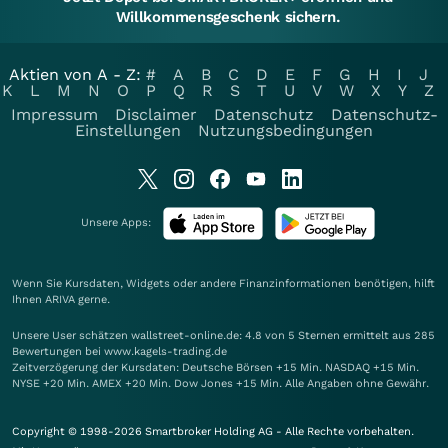
Willkommensgeschenk sichern.
Aktien von A - Z:
#
A
B
C
D
E
F
G
H
I
J
K
L
M
N
O
P
Q
R
S
T
U
V
W
X
Y
Z
Impressum
Disclaimer
Datenschutz
Datenschutz-
Einstellungen
Nutzungsbedingungen
Unsere Apps:
Wenn Sie Kursdaten, Widgets oder andere Finanzinformationen benötigen, hilft
Ihnen
ARIVA
gerne.
Unsere User schätzen wallstreet-online.de: 4.8 von 5 Sternen ermittelt aus 285
Bewertungen bei www.kagels-trading.de
Zeitverzögerung der Kursdaten: Deutsche Börsen +15 Min. NASDAQ +15 Min.
NYSE +20 Min. AMEX +20 Min. Dow Jones +15 Min. Alle Angaben ohne Gewähr.
Copyright © 1998-2026 Smartbroker Holding AG - Alle Rechte vorbehalten.