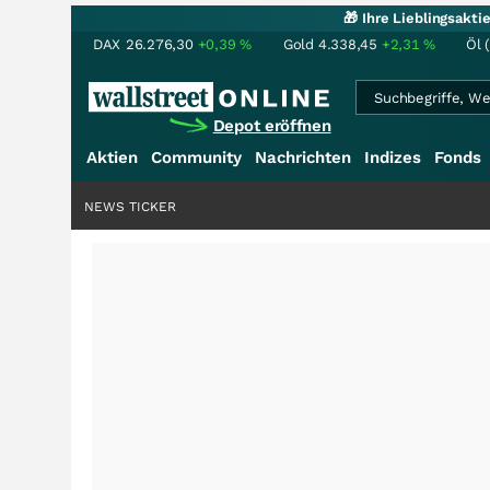
🎁 Ihre Lieblingsakt
DAX
26.276,30
+0,39
%
Gold
4.338,45
+2,31
%
Öl 
Depot eröffnen
Aktien
Community
Nachrichten
Indizes
Fonds
NEWS TICKER