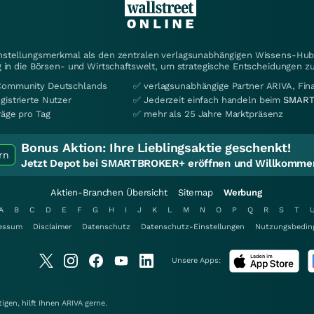
instellungsmerkmal als den zentralen verlagsunabhängigen Wissens-Hub 
 in die Börsen- und Wirtschaftswelt, um strategische Entscheidungen zu
Community Deutschlands
✅ verlagsunabhängige Partner ARIVA, Fi
gistrierte Nutzer
✅ Jederzeit einfach handeln beim
SMART
räge pro Tag
✅ mehr als 25 Jahre Marktpräsenz
Bonus Aktion:
Ihre Lieblingsaktie geschenkt!
rn
Jetzt Depot bei SMARTBROKER+ eröffnen und Willkommen
Aktien-Branchen Übersicht
Sitemap
Werbung
A
B
C
D
E
F
G
H
I
J
K
L
M
N
O
P
Q
R
S
T
essum
Disclaimer
Datenschutz
Datenschutz-Einstellungen
Nutzungsbedin
Unsere Apps:
gen, hilft Ihnen
ARIVA
gerne.