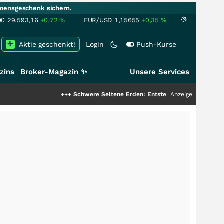
mensgeschenk sichern.
00
29.593,16
+0,72
%
EUR/USD
1,15655
+0,35
%
Aktie geschenkt!
Login
Push-Kurse
zins
Broker-Magazin ✨
Unsere Services
+++
Schwere Seltene Erden: Entsteht hier die nächste Mil
Anzeige