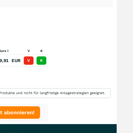
Kurs
V
K
9,91
EUR
V
K
rodukte und nicht für langfristige Anlagestrategien geeignet.
t abonnieren!