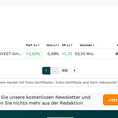
Perf. 1J
Vola 1J
SR 1J
Volumen
HANSAINVEST GmbH
+2,50
%
0,69
%
+1,22
50,50 Mio.
4
1
…
830
eim Handel mit Turbo-Zertifikaten. Turbo-Zertifikate sind hoch risikoreiche P
 Sie unsere kostenlosen Newsletter und
Jetz
n Sie nichts mehr aus der Redaktion