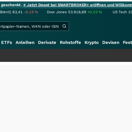
ie geschenkt.
→ Jetzt Depot bei SMARTBROKER+ eröffnen und Willkom
(Brent)
83,41
-0,15
%
Dow Jones
53.918,89
+0,03
%
US Tech 1
ETFs
Anleihen
Derivate
Rohstoffe
Krypto
Devisen
Fest