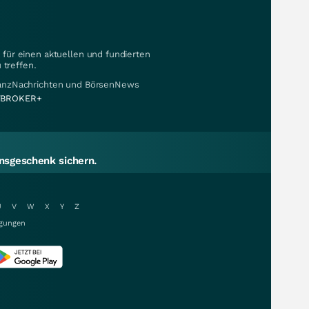
für einen aktuellen und fundierten
 treffen.
nanzNachrichten und BörsenNews
BROKER+
sgeschenk sichern.
U
V
W
X
Y
Z
gungen