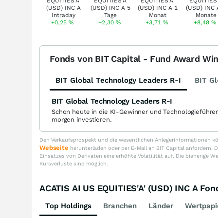
+0,25
%
+2,30
%
+3,71
%
+8,48
%
Fonds von BIT Capital - Fund Award Wi
BIT Global Technology Leaders R-I
BIT Gl
BIT Global Technology Leaders R-I
Schon heute in die KI-Gewinner und Technologieführe
morgen investieren.
Den Verkaufsprospekt und die wesentlichen Anlegerinformationen kön
Webseite
herunterladen oder per E-Mail an BIT Capital anfordern
Einsatzes von Derivaten eine erhöhte Volatilität auf. Die bisherige W
Kursverluste sind möglich.
ACATIS AI US EQUITIES'A' (USD) INC A F
Top Holdings
Branchen
Länder
Wertpapi