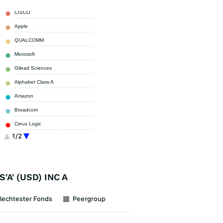
CISCO
2,70 %
Apple
2,50 %
QUALCOMM
2,50 %
Microsoft
2,30 %
Gilead Sciences
2,30 %
Alphabet Class A
2,30 %
Amazon
2,20 %
Broadcom
2,20 %
Cirrus Logic
2,20 %
1/2
AT&T
2,00 %
Sonstige
76,80 %
'A' (USD) INC A
lechtester Fonds
Peergroup