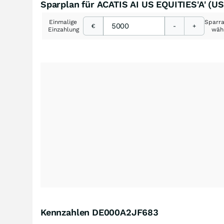
Sparplan für ACATIS AI US EQUITIES'A' (U
Einmalige
Sparr
€
-
+
Einzahlung
wäh
Kennzahlen DE000A2JF683