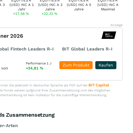
+17,58
%
+22,32
%
Anzeige
nner 2026
obal Fintech Leaders R-I
BIT Global Leaders R-I
Performance 1 J
Zum Produkt
Kaufen
r von
+34,81
%
BIT Capital
nen Sie jederzeit in deutscher Sprache als PDF auf der
. Die Fonds weisen aufgrund ihrer Zusammensetzung und des möglichen
ertentwicklung ist kein Indikator für die zukünftige Wertentwicklung.
onds Zusammensetzung
er-Arten