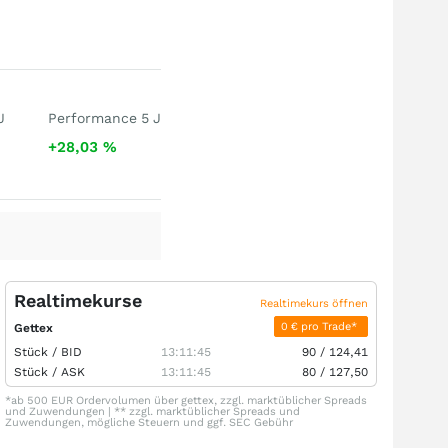
J
Performance 5 J
+28,03
%
Realtimekurse
Realtimekurs öffnen
0 € pro Trade*
Gettex
Stück /
BID
13:11:45
90
/
124,41
Stück /
ASK
13:11:45
80
/
127,50
*ab 500 EUR Ordervolumen über gettex, zzgl. marktüblicher Spreads
und Zuwendungen | ** zzgl. marktüblicher Spreads und
Zuwendungen, mögliche Steuern und ggf. SEC Gebühr