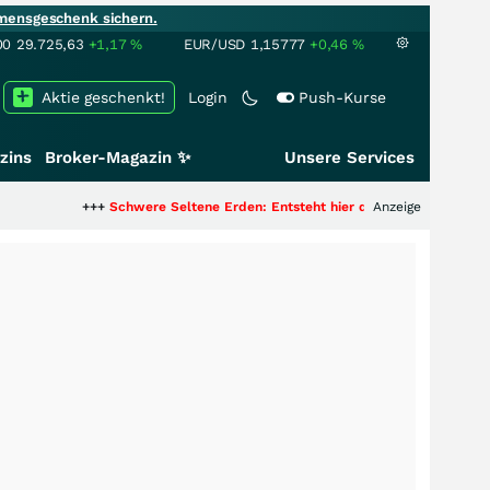
mensgeschenk sichern.
00
29.725,63
+1,17
%
EUR/USD
1,15777
+0,46
%
Aktie geschenkt!
Login
Push-Kurse
zins
Broker-Magazin ✨
Unsere Services
+++
Schwere Seltene Erden: Entsteht hier die nächste Milliardenstory?
Anzeige
++