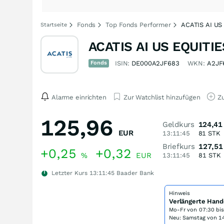
Fonds
Top Fonds Performer
ACATIS AI US 
Startseite
ACATIS AI US EQUITIES
Fonds
ISIN:
DE000A2JF683
WKN:
A2JF
Alarme einrichten
Zur Watchlist hinzufügen
Zu
125,96
Geldkurs
124,41
EUR
13:11:45
81
STK
Briefkurs
127,51
+0,25
+0,32
%
EUR
13:11:45
81
STK
Letzter Kurs
13:11:45
Baader Bank
Hinweis
Verlängerte Hand
Mo-Fr von
07:30 bi
Neu: Samstag von 14