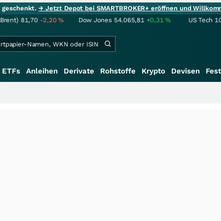
ie geschenkt.
→ Jetzt Depot bei SMARTBROKER+ eröffnen und Willkom
(Brent)
81,70
-2,20
%
Dow Jones
54.065,81
+0,31
%
US Tech 1
ETFs
Anleihen
Derivate
Rohstoffe
Krypto
Devisen
Fest