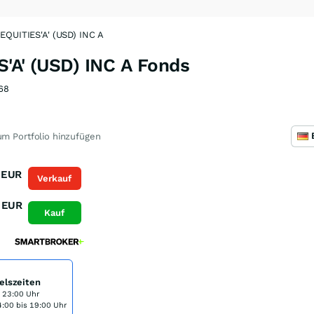
EQUITIES'A' (USD) INC A
'A' (USD) INC A Fonds
68
m Portfolio hinzufügen
EUR
Verkauf
EUR
Kauf
elszeiten
s 23:00 Uhr
:00 bis 19:00 Uhr