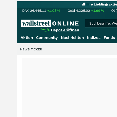
🎁 Ihre Lieblingsakt
DAX
26.445,11
+1,03
%
Gold
4.325,02
+1,99
%
Öl 
Depot eröffnen
Aktien
Community
Nachrichten
Indizes
Fonds
NEWS TICKER