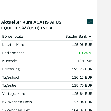
Aktueller Kurs ACATIS AI US
EQUITIES'A' (USD) INC A
Börsenplatz
Baader Bank
Letzter Kurs
125,96
EUR
Performance
+0,25
%
Kurszeit
13:11:45
Eröffnung
125,76
EUR
Tageshoch
126,12
EUR
Tagestief
125,70
EUR
Vortageskurs
125,64
EUR
52-Wochen Hoch
127,04
EUR
52-Wochen Tief
104,39
EUR