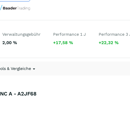
Verwaltungsgebühr
Performance 1 J
Performance 3 
2,00
%
+17,58
%
+22,32
%
ools & Vergleiche
 INC A - A2JF68