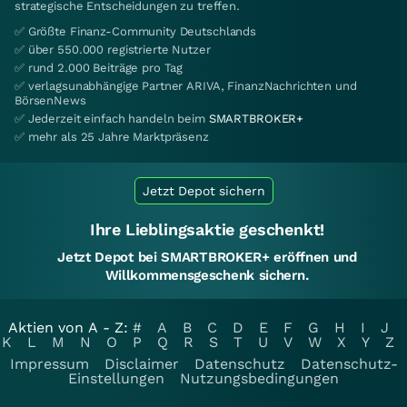
strategische Entscheidungen zu treffen.
✅ Größte Finanz-Community Deutschlands
✅ über 550.000 registrierte Nutzer
✅ rund 2.000 Beiträge pro Tag
✅ verlagsunabhängige Partner ARIVA, FinanzNachrichten und
BörsenNews
✅ Jederzeit einfach handeln beim
SMARTBROKER+
✅ mehr als 25 Jahre Marktpräsenz
Jetzt Depot sichern
Ihre Lieblingsaktie geschenkt!
Jetzt Depot bei SMARTBROKER+ eröffnen und
Willkommensgeschenk sichern.
Aktien von A - Z:
#
A
B
C
D
E
F
G
H
I
J
K
L
M
N
O
P
Q
R
S
T
U
V
W
X
Y
Z
Impressum
Disclaimer
Datenschutz
Datenschutz-
Einstellungen
Nutzungsbedingungen