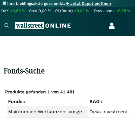
🎁 Ihre Lieblingsaktie geschenkt.
→ Jetzt Depot eröffnen
DAX
+0,69
%
Gold
0,00
%
Öl (Brent)
+0,02
%
Dow Jones
+0,25
%
Fonds-Suche
Produkte gefunden 1 von 41.481
Fonds
KAG
Mainfranken Wertkonzept ausgewogen
Deka Investment GmbH