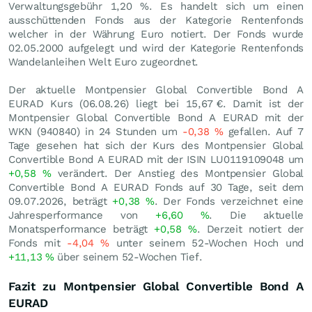
Verwaltungsgebühr 1,20 %. Es handelt sich um einen
ausschüttenden Fonds aus der Kategorie Rentenfonds
welcher in der Währung Euro notiert. Der Fonds wurde
02.05.2000 aufgelegt und wird der Kategorie Rentenfonds
Wandelanleihen Welt Euro zugeordnet.
Der aktuelle Montpensier Global Convertible Bond A
EURAD Kurs (
06.08.26
) liegt bei 15,67
€
. Damit ist der
Montpensier Global Convertible Bond A EURAD mit der
WKN (940840) in 24 Stunden um
-0,38
%
gefallen. Auf 7
Tage gesehen hat sich der Kurs des Montpensier Global
Convertible Bond A EURAD mit der ISIN LU0119109048 um
+0,58
%
verändert. Der Anstieg des Montpensier Global
Convertible Bond A EURAD Fonds auf 30 Tage, seit dem
09.07.2026, beträgt
+0,38
%
. Der Fonds verzeichnet eine
Jahresperformance von
+6,60
%
. Die aktuelle
Monatsperformance beträgt
+0,58
%
. Derzeit notiert der
Fonds mit
-4,04
%
unter seinem 52-Wochen Hoch und
+11,13
%
über seinem 52-Wochen Tief.
Fazit zu Montpensier Global Convertible Bond A
EURAD