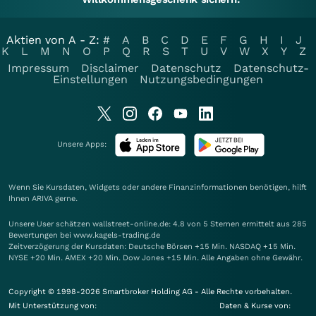
Aktien von A - Z:
#
A
B
C
D
E
F
G
H
I
J
K
L
M
N
O
P
Q
R
S
T
U
V
W
X
Y
Z
Impressum
Disclaimer
Datenschutz
Datenschutz-
Einstellungen
Nutzungsbedingungen
Unsere Apps:
Wenn Sie Kursdaten, Widgets oder andere Finanzinformationen benötigen, hilft
Ihnen
ARIVA
gerne.
Unsere User schätzen wallstreet-online.de: 4.8 von 5 Sternen ermittelt aus 285
Bewertungen bei www.kagels-trading.de
Zeitverzögerung der Kursdaten: Deutsche Börsen +15 Min. NASDAQ +15 Min.
NYSE +20 Min. AMEX +20 Min. Dow Jones +15 Min. Alle Angaben ohne Gewähr.
Copyright © 1998-2026 Smartbroker Holding AG - Alle Rechte vorbehalten.
Mit Unterstützung von:
Daten & Kurse von: