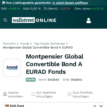
🎁 Ihre Lieblingsaktie geschenkt.
→ Jetzt Depot eröffnen
DAX
+0,69
%
Gold
0,00
%
Öl (Brent)
-1,53
%
Dow Jones
+0,25
%
Fonds
Top Fonds Performer
Startseite
Montpensier Global Convertible Bond A EURAD
Montpensier Global
Convertible Bond A
EURAD Fonds
Fonds
WKN:
940840
SYM:
940840
Alarme
Zur Watchlist
Zum Portfolio
einrichten
hinzufügen
hinzufügen
KAG Kurs