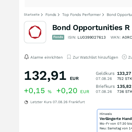
Fonds
Top Fonds Performer
Bond Opportun
Startseite
Bond Opportunities R
Fonds
ISIN:
LU0399027613
WKN:
A0R
Alarme einrichten
Zur Watchlist hinzufügen
Zu
132,91
Geldkurs
133,27
EUR
07.08.26
752
ST
Briefkurs
135,82
+0,15
+0,20
%
EUR
07.08.26
736
ST
Letzter Kurs
07.08.26
Frankfurt
Hinweis
Verlängerte Hand
Mo-Fr von
07:30 bi
Neu: Samstag von 14