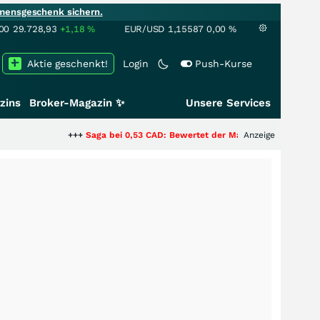
mensgeschenk sichern.
00
29.728,93
+1,18
%
EUR/USD
1,15587
0,00
%
Aktie geschenkt!
Login
Push-Kurse
zins
Broker-Magazin ✨
Unsere Services
+++
Saga bei 0,53 CAD: Bewertet der Markt noch immer nur die Hälf
Anzeige