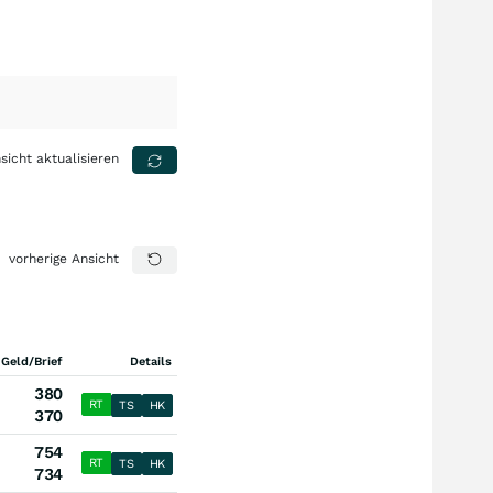
sicht aktualisieren
vorherige Ansicht
 Geld/Brief
Details
380
RT
TS
HK
370
754
RT
TS
HK
734