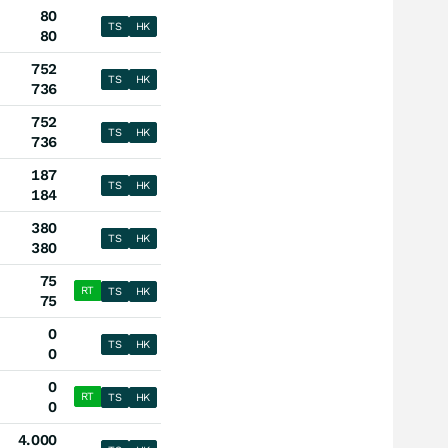
80
TS
HK
80
752
TS
HK
736
752
TS
HK
736
187
TS
HK
184
380
TS
HK
380
75
RT
TS
HK
75
0
TS
HK
0
0
RT
TS
HK
0
4.000