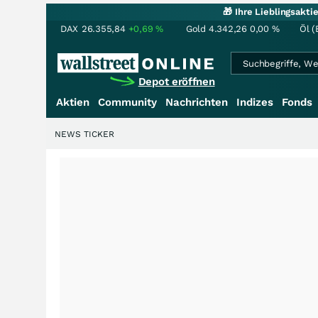
🎁 Ihre Lieblingsakt
DAX
26.355,84
+0,69
%
Gold
4.342,26
0,00
%
Öl (
Depot eröffnen
Aktien
Community
Nachrichten
Indizes
Fonds
NEWS TICKER