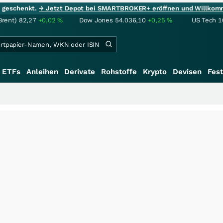
ie geschenkt.
→ Jetzt Depot bei SMARTBROKER+ eröffnen und Willkom
Brent)
82,27
+0,02
%
Dow Jones
54.036,10
+0,25
%
US Tech 1
ETFs
Anleihen
Derivate
Rohstoffe
Krypto
Devisen
Fest