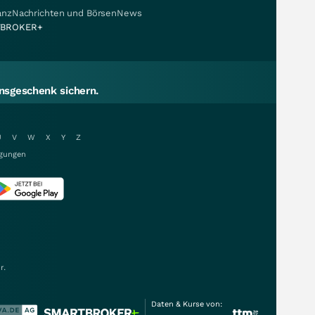
nanzNachrichten und BörsenNews
BROKER+
sgeschenk sichern.
U
V
W
X
Y
Z
gungen
r.
Daten & Kurse von: