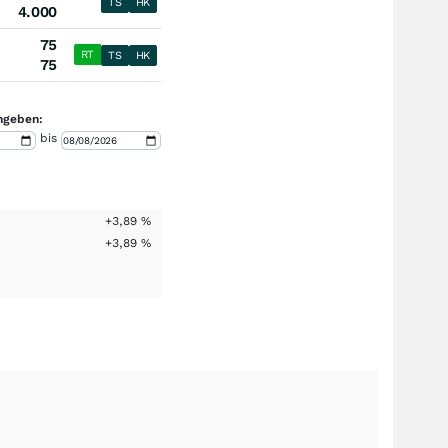
TS
HK
4.000
75
RT
TS
HK
75
ngeben:
bis
+3,89
%
+3,89
%