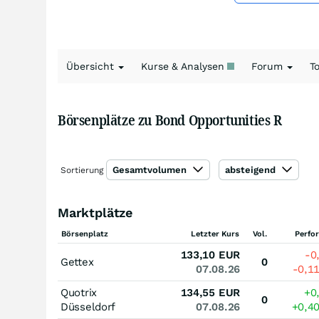
Übersicht
Kurse & Analysen
Forum
T
Börsenplätze zu Bond Opportunities R
Gesamtvolumen
absteigend
Sortierung
Marktplätze
Börsenplatz
Letzter Kurs
Vol.
Perfo
133,10
EUR
-0
Gettex
0
07.08.26
-0,1
Quotrix
134,55
EUR
+0
0
Düsseldorf
07.08.26
+0,4