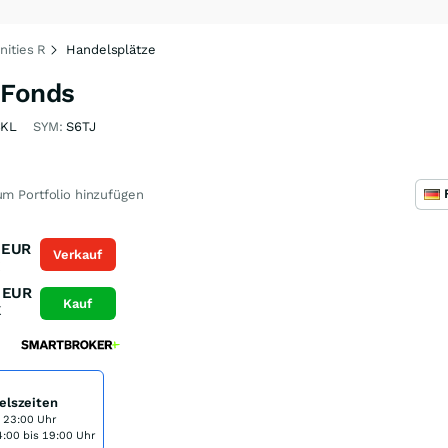
ities R
Handelsplätze
 Fonds
CKL
SYM:
S6TJ
m Portfolio hinzufügen
EUR
Verkauf
K
EUR
Kauf
K
elszeiten
s 23:00 Uhr
:00 bis 19:00 Uhr