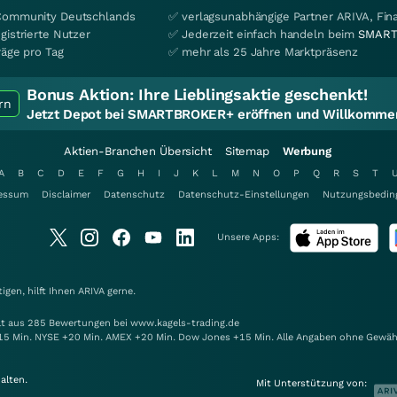
Community Deutschlands
✅ verlagsunabhängige Partner ARIVA, Fi
gistrierte Nutzer
✅ Jederzeit einfach handeln beim
SMART
räge pro Tag
✅ mehr als 25 Jahre Marktpräsenz
Bonus Aktion:
Ihre Lieblingsaktie geschenkt!
rn
Jetzt Depot bei SMARTBROKER+ eröffnen und Willkommen
Aktien-Branchen Übersicht
Sitemap
Werbung
A
B
C
D
E
F
G
H
I
J
K
L
M
N
O
P
Q
R
S
T
essum
Disclaimer
Datenschutz
Datenschutz-Einstellungen
Nutzungsbedin
Unsere Apps:
gen, hilft Ihnen
ARIVA
gerne.
elt aus 285 Bewertungen bei www.kagels-trading.de
15 Min. NYSE +20 Min. AMEX +20 Min. Dow Jones +15 Min. Alle Angaben ohne Gewäh
alten.
Mit Unterstützung von: